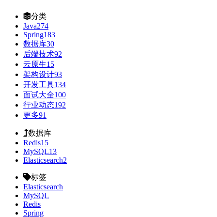
分类
Java
274
Spring
183
数据库
30
后端技术
92
云原生
15
架构设计
93
开发工具
134
面试大全
100
行业动态
192
更多
91
数据库
Redis
15
MySQL
13
Elasticsearch
2
标签
Elasticsearch
MySQL
Redis
Spring