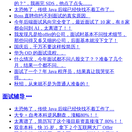
的？”，我画完 SDS，他点了点头……
太恐怖了，传统 Java 后端已经快找不着工作了…
Boss 直聘你约不到面试的真实原因。
今年后端面试风向完全变了，最近面试了 10 家，有 8 家
都会问到 AI，太离谱了！！
我发现凡是给offer的公司，面试时基本不问技术细节，
那些问得又多又细的公司，后面基本就没下文了！
国庆后，千万不要这样投简历！
华为 OD 的面试流程。。
什么情况，今年面试都不问八股文了？？准备了几个
月，结果一个都不问。。
面试了一个 7 年 Java 程序员，结果真让我哭笑不
得。。。
秋招，从来就不是为普通人准备的！
面试辅导
太恐怖了，传统 Java 后端已经快找不着工作了…
大专 + 自考本科逆风翻盘，涨幅80%！！
太离谱了，简历写了这个项目薪资直接涨了 80%！！
双非本科，快 35 岁，拿下 2 个互联网大厂 Offer