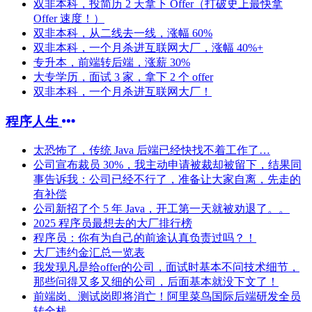
双非本科，投简历 2 天拿下 Offer（打破史上最快拿
Offer 速度！）
双非本科，从二线去一线，涨幅 60%
双非本科，一个月杀进互联网大厂，涨幅 40%+
专升本，前端转后端，涨薪 30%
大专学历，面试 3 家，拿下 2 个 offer
双非本科，一个月杀进互联网大厂！
程序人生
太恐怖了，传统 Java 后端已经快找不着工作了…
公司宣布裁员 30%，我主动申请被裁却被留下，结果同
事告诉我：公司已经不行了，准备让大家自离，先走的
有补偿
公司新招了个 5 年 Java，开工第一天就被劝退了。。
2025 程序员最想去的大厂排行榜
程序员：你有为自己的前途认真负责过吗？！
大厂违约金汇总一览表
我发现凡是给offer的公司，面试时基本不问技术细节，
那些问得又多又细的公司，后面基本就没下文了！
前端岗、测试岗即将消亡！阿里菜鸟国际后端研发全员
转全栈……