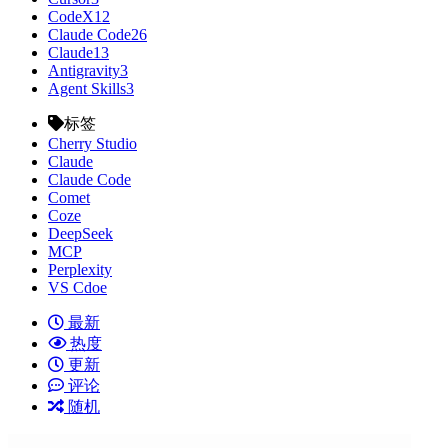
CodeX
12
Claude Code
26
Claude
13
Antigravity
3
Agent Skills
3
标签
Cherry Studio
Claude
Claude Code
Comet
Coze
DeepSeek
MCP
Perplexity
VS Cdoe
最新
热度
更新
评论
随机