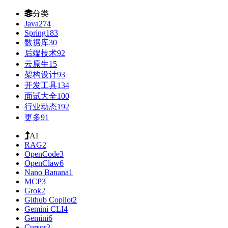
分类
Java
274
Spring
183
数据库
30
后端技术
92
云原生
15
架构设计
93
开发工具
134
面试大全
100
行业动态
192
更多
91
AI
RAG
2
OpenCode
3
OpenClaw
6
Nano Banana
1
MCP
3
Grok
2
Github Copilot
2
Gemini CLI
4
Gemini
6
Cursor
3