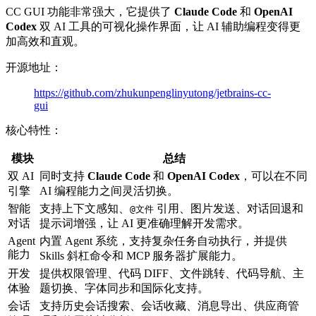
CC GUI 功能非常强大，它提供了
Claude Code
和
OpenAI
Codex
双 AI 工具的可视化操作界面，让 AI 辅助编程变得更
加高效和直观。
开源地址：
https://github.com/zhukunpenglinyutong/jetbrains-cc-
gui
核心特性：
模块
总结
双 AI
同时支持
Claude Code
和
OpenAI Codex
，可以在不同
引擎
AI 编程能力之间灵活切换。
智能
支持上下文感知、
引用、图片发送、对话回退和
@文件
对话
提示词增强，让 AI 更准确理解开发需求。
Agent
内置 Agent 系统，支持复杂任务自动执行，并提供
能力
Skills 斜杠命令和 MCP 服务器扩展能力。
开发
提供权限管理、代码 DIFF、文件跳转、代码导航、主
体验
题切换、字体同步和国际化支持。
会话
支持历史会话搜索、会话收藏、消息导出、供应商管