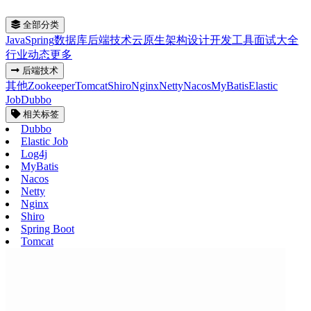
全部分类
Java
Spring
数据库
后端技术
云原生
架构设计
开发工具
面试大全
行业动态
更多
后端技术
其他
Zookeeper
Tomcat
Shiro
Nginx
Netty
Nacos
MyBatis
Elastic
Job
Dubbo
相关标签
Dubbo
Elastic Job
Log4j
MyBatis
Nacos
Netty
Nginx
Shiro
Spring Boot
Tomcat