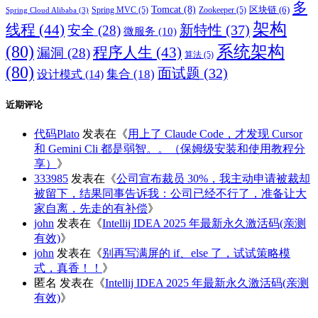
多
Tomcat
(8)
区块链
(6)
Spring MVC
(5)
Zookeeper
(5)
Spring Cloud Alibaba
(3)
架构
线程
(44)
新特性
(37)
安全
(28)
微服务
(10)
(80)
系统架构
程序人生
(43)
漏洞
(28)
算法
(5)
(80)
面试题
(32)
集合
(18)
设计模式
(14)
近期评论
代码Plato
发表在《
用上了 Claude Code，才发现 Cursor
和 Gemini Cli 都是弱智。。（保姆级安装和使用教程分
享）
》
333985
发表在《
公司宣布裁员 30%，我主动申请被裁却
被留下，结果同事告诉我：公司已经不行了，准备让大
家自离，先走的有补偿
》
john
发表在《
Intellij IDEA 2025 年最新永久激活码(亲测
有效)
》
john
发表在《
别再写满屏的 if、else 了，试试策略模
式，真香！！
》
匿名
发表在《
Intellij IDEA 2025 年最新永久激活码(亲测
有效)
》