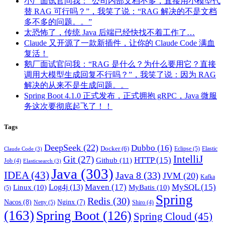
小厂面试官问我：“公司内部文档不多，直接用小模型代
替 RAG 可行吗？”，我笑了说：“RAG 解决的不是文档
多不多的问题。。”
太恐怖了，传统 Java 后端已经快找不着工作了…
Claude 又开源了一款新插件，让你的 Claude Code 满血
复活！
鹅厂面试官问我：“RAG 是什么？为什么要用它？直接
调用大模型生成回复不行吗？”，我笑了说：因为 RAG
解决的从来不是生成问题。。
Spring Boot 4.1.0 正式发布，正式拥抱 gRPC，Java 微服
务这次要彻底起飞了！！
Tags
DeepSeek
(22)
Dubbo
(16)
Docker
(6)
Eclipse
(5)
Elastic
Claude Code
(3)
IntelliJ
Git
(27)
HTTP
(15)
Github
(11)
Job
(4)
Elasticsearch
(3)
Java
(303)
IDEA
(43)
Java 8
(33)
JVM
(20)
Kafka
Maven
(17)
MySQL
(15)
Log4j
(13)
Linux
(10)
MyBatis
(10)
(5)
Spring
Redis
(30)
Nacos
(8)
Nginx
(7)
Netty
(5)
Shiro
(4)
(163)
Spring Boot
(126)
Spring Cloud
(45)