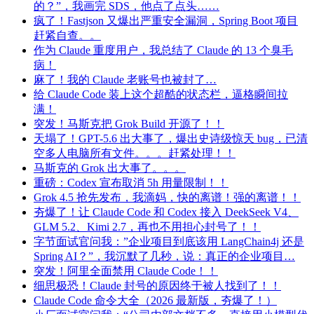
的？”，我画完 SDS，他点了点头……
疯了！Fastjson 又爆出严重安全漏洞，Spring Boot 项目
赶紧自查。。
作为 Claude 重度用户，我总结了 Claude 的 13 个臭毛
病！
麻了！我的 Claude 老账号也被封了…
给 Claude Code 装上这个超酷的状态栏，逼格瞬间拉
满！
突发！马斯克把 Grok Build 开源了！！
天塌了！GPT-5.6 出大事了，爆出史诗级惊天 bug，已清
空多人电脑所有文件。。。赶紧处理！！
马斯克的 Grok 出大事了。。。
重磅：Codex 宣布取消 5h 用量限制！！
Grok 4.5 抢先发布，我滴妈，快的离谱！强的离谱！！
夯爆了！让 Claude Code 和 Codex 接入 DeekSeek V4、
GLM 5.2、Kimi 2.7，再也不用担心封号了！！
字节面试官问我：”企业项目到底该用 LangChain4j 还是
Spring AI？”，我沉默了几秒，说：真正的企业项目…
突发！阿里全面禁用 Claude Code！！
细思极恐！Claude 封号的原因终于被人找到了！！
Claude Code 命令大全（2026 最新版，夯爆了！）