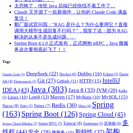
太恐怖了，传统 Java 后端已经快找不着工作了…
Claude 又开源了一款新插件，让你的 Claude Code 满血
复活！
鹅厂面试官问我：“RAG 是什么？为什么要用它？直接
调用大模型生成回复不行吗？”，我笑了说：因为 RAG
解决的从来不是生成问题。。
Spring Boot 4.1.0 正式发布，正式拥抱 gRPC，Java 微服
务这次要彻底起飞了！！
Tags
DeepSeek
(22)
Dubbo
(16)
Docker
(6)
Eclipse
(5)
Elastic
Claude Code
(3)
IntelliJ
Git
(27)
HTTP
(15)
Github
(11)
Job
(4)
Elasticsearch
(3)
Java
(303)
IDEA
(43)
Java 8
(33)
JVM
(20)
Kafka
Maven
(17)
MySQL
(15)
Log4j
(13)
Linux
(10)
MyBatis
(10)
(5)
Spring
Redis
(30)
Nacos
(8)
Nginx
(7)
Netty
(5)
Shiro
(4)
(163)
Spring Boot
(126)
Spring Cloud
(45)
多
Tomcat
(8)
区块链
(6)
Spring MVC
(5)
Zookeeper
(5)
Spring Cloud Alibaba
(3)
架构
线程
(44)
新特性
(37)
安全
(28)
微服务
(10)