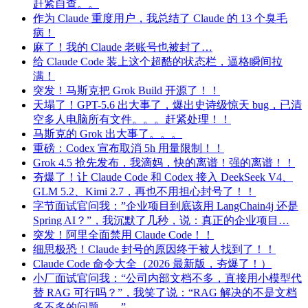
赶紧自查。。
作为 Claude 重度用户，我总结了 Claude 的 13 个臭毛
病！
麻了！我的 Claude 老账号也被封了…
给 Claude Code 装上这个超酷的状态栏，逼格瞬间拉
满！
突发！马斯克把 Grok Build 开源了！！
天塌了！GPT-5.6 出大事了，爆出史诗级惊天 bug，已清
空多人电脑所有文件。。。赶紧处理！！
马斯克的 Grok 出大事了。。。
重磅：Codex 宣布取消 5h 用量限制！！
Grok 4.5 抢先发布，我滴妈，快的离谱！强的离谱！！
夯爆了！让 Claude Code 和 Codex 接入 DeekSeek V4、
GLM 5.2、Kimi 2.7，再也不用担心封号了！！
字节面试官问我：”企业项目到底该用 LangChain4j 还是
Spring AI？”，我沉默了几秒，说：真正的企业项目…
突发！阿里全面禁用 Claude Code！！
细思极恐！Claude 封号的原因终于被人找到了！！
Claude Code 命令大全（2026 最新版，夯爆了！）
小厂面试官问我：“公司内部文档不多，直接用小模型代
替 RAG 可行吗？”，我笑了说：“RAG 解决的不是文档
多不多的问题。。”