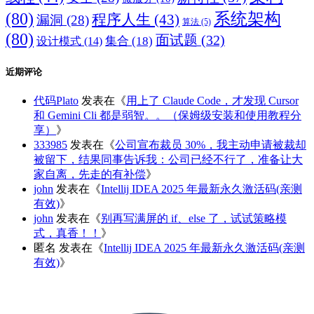
(80)
系统架构
程序人生
(43)
漏洞
(28)
算法
(5)
(80)
面试题
(32)
集合
(18)
设计模式
(14)
近期评论
代码Plato
发表在《
用上了 Claude Code，才发现 Cursor
和 Gemini Cli 都是弱智。。（保姆级安装和使用教程分
享）
》
333985
发表在《
公司宣布裁员 30%，我主动申请被裁却
被留下，结果同事告诉我：公司已经不行了，准备让大
家自离，先走的有补偿
》
john
发表在《
Intellij IDEA 2025 年最新永久激活码(亲测
有效)
》
john
发表在《
别再写满屏的 if、else 了，试试策略模
式，真香！！
》
匿名
发表在《
Intellij IDEA 2025 年最新永久激活码(亲测
有效)
》