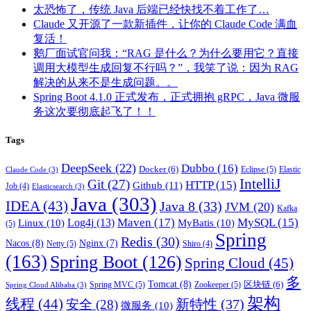
太恐怖了，传统 Java 后端已经快找不着工作了…
Claude 又开源了一款新插件，让你的 Claude Code 满血
复活！
鹅厂面试官问我：“RAG 是什么？为什么要用它？直接
调用大模型生成回复不行吗？”，我笑了说：因为 RAG
解决的从来不是生成问题。。
Spring Boot 4.1.0 正式发布，正式拥抱 gRPC，Java 微服
务这次要彻底起飞了！！
Tags
DeepSeek
(22)
Dubbo
(16)
Docker
(6)
Eclipse
(5)
Elastic
Claude Code
(3)
IntelliJ
Git
(27)
HTTP
(15)
Github
(11)
Job
(4)
Elasticsearch
(3)
Java
(303)
IDEA
(43)
Java 8
(33)
JVM
(20)
Kafka
Maven
(17)
MySQL
(15)
Log4j
(13)
Linux
(10)
MyBatis
(10)
(5)
Spring
Redis
(30)
Nacos
(8)
Nginx
(7)
Netty
(5)
Shiro
(4)
(163)
Spring Boot
(126)
Spring Cloud
(45)
多
Tomcat
(8)
区块链
(6)
Spring MVC
(5)
Zookeeper
(5)
Spring Cloud Alibaba
(3)
架构
线程
(44)
新特性
(37)
安全
(28)
微服务
(10)