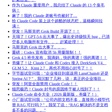
作为 Claude 重度用户，我总结了 Claude 的 13 个臭毛
病！
麻了！我的 Claude 老账号也被封了…
给 Claude Code 装上这个超酷的状态栏，逼格瞬间拉
满！
突发！马斯克把 Grok Build 开源了！！
天塌了！GPT-5.6 出大事了，爆出史诗级惊天 bug，已清
空多人电脑所有文件。。。赶紧处理！！
马斯克的 Grok 出大事了。。。
重磅：Codex 宣布取消 5h 用量限制！！
Grok 4.5 抢先发布，我滴妈，快的离谱！强的离谱！！
夯爆了！让 Claude Code 和 Codex 接入 DeekSeek V4、
GLM 5.2、Kimi 2.7，再也不用担心封号了！！
字节面试官问我：”企业项目到底该用 LangChain4j 还是
Spring AI？”，我沉默了几秒，说：真正的企业项目…
突发！阿里全面禁用 Claude Code！！
细思极恐！Claude 封号的原因终于被人找到了！！
Claude Code 命令大全（2026 最新版，夯爆了！）
小厂面试官问我：“公司内部文档不多，直接用小模型代
替 RAG 可行吗？”，我笑了说：“RAG 解决的不是文档
多不多的问题。。”