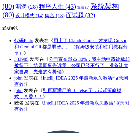
(80)
系统架构
程序人生
(43)
漏洞
(28)
算法
(5)
(80)
面试题
(32)
集合
(18)
设计模式
(14)
近期评论
代码Plato
发表在《
用上了 Claude Code，才发现 Cursor
和 Gemini Cli 都是弱智。。（保姆级安装和使用教程分
享）
》
333985
发表在《
公司宣布裁员 30%，我主动申请被裁却
被留下，结果同事告诉我：公司已经不行了，准备让大
家自离，先走的有补偿
》
john
发表在《
Intellij IDEA 2025 年最新永久激活码(亲测
有效)
》
john
发表在《
别再写满屏的 if、else 了，试试策略模
式，真香！！
》
匿名
发表在《
Intellij IDEA 2025 年最新永久激活码(亲测
有效)
》