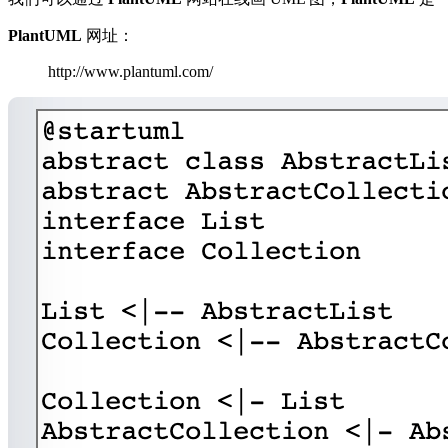
PlantUML
网址：
http://www.plantuml.com/