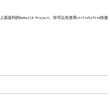
上面提到的
。你可以先使用
快捷
Rebuild Project
ctrl+shift+a