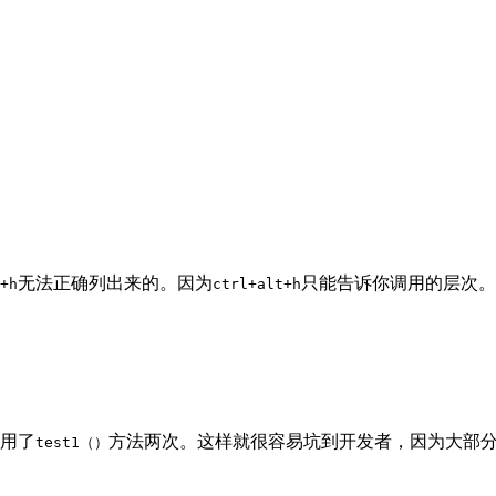
无法正确列出来的。因为
只能告诉你调用的层次。
+h
ctrl+alt+h
用了
方法两次。这样就很容易坑到开发者，因为大部
test1（）