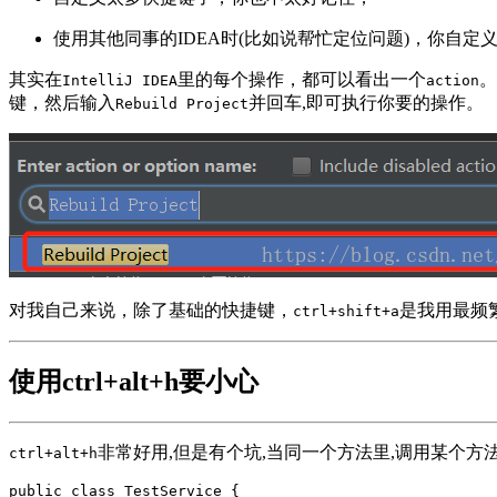
使用其他同事的IDEA时(比如说帮忙定位问题)，你自定
其实在
里的每个操作，都可以看出一个
。
IntelliJ IDEA
action
键，然后输入
并回车,即可执行你要的操作。
Rebuild Project
对我自己来说，除了基础的快捷键，
是我用最频
ctrl+shift+a
使用ctrl+alt+h要小心
非常好用,但是有个坑,当同一个方法里,调用某个方
ctrl+alt+h
public class TestService {
