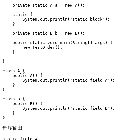
    private static A a = new A();

    static {

        System.out.println("static block");

    }

    private static B b = new B();

    public static void main(String[] args) {

        new TestOrder();

    }

}

class A {

    public A() {

        System.out.println("static field A");

    }

}

class B {

    public B() {

        System.out.println("static field B");

    }

程序输出：
static field A
