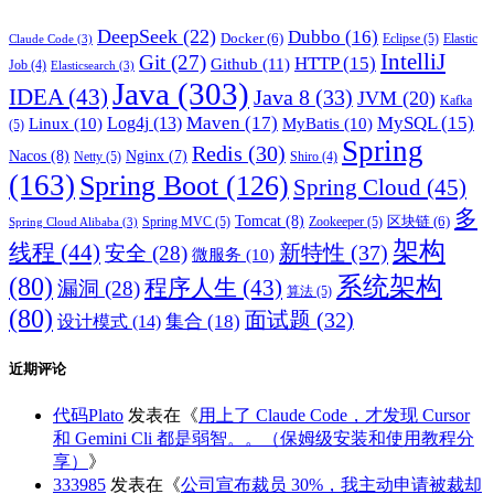
DeepSeek
(22)
Dubbo
(16)
Docker
(6)
Eclipse
(5)
Elastic
Claude Code
(3)
IntelliJ
Git
(27)
HTTP
(15)
Github
(11)
Job
(4)
Elasticsearch
(3)
Java
(303)
IDEA
(43)
Java 8
(33)
JVM
(20)
Kafka
Maven
(17)
MySQL
(15)
Log4j
(13)
Linux
(10)
MyBatis
(10)
(5)
Spring
Redis
(30)
Nacos
(8)
Nginx
(7)
Netty
(5)
Shiro
(4)
(163)
Spring Boot
(126)
Spring Cloud
(45)
多
Tomcat
(8)
区块链
(6)
Spring MVC
(5)
Zookeeper
(5)
Spring Cloud Alibaba
(3)
架构
线程
(44)
新特性
(37)
安全
(28)
微服务
(10)
(80)
系统架构
程序人生
(43)
漏洞
(28)
算法
(5)
(80)
面试题
(32)
集合
(18)
设计模式
(14)
近期评论
代码Plato
发表在《
用上了 Claude Code，才发现 Cursor
和 Gemini Cli 都是弱智。。（保姆级安装和使用教程分
享）
》
333985
发表在《
公司宣布裁员 30%，我主动申请被裁却