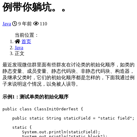
例带你躺坑。。
Java
9 年前
110
当前位置：
首页
Java
正文
最近发现微信群里面有些群友在讨论类的初始化顺序，如类的
静态变量、成员变量、静态代码块、非静态代码块、构造器，
及继承父类时，它们的初始化顺序都是怎样的，下面我通过例
子来说明这个情况，以免被人误导。
示例1：测试单类的初始化顺序
public
class
ClassInitOrderTest
{
public
static
String
staticField
=
"static field"
;
static
{
System
.
out
.
println
(
staticField
);
System
.
out
.
println
(
"static block"
);