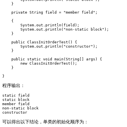
}
private
String
field
=
"member field"
;
{
System
.
out
.
println
(
field
);
System
.
out
.
println
(
"non-static block"
);
}
public
ClassInitOrderTest
()
{
System
.
out
.
println
(
"constructor"
);
}
public
static
void
main
(
String
[]
args
)
{
new
ClassInitOrderTest
();
}
}
程序输出：
static
field
static
block
member
field
non
-
static
block
constructor
可以得出以下结论，单类的初始化顺序为：