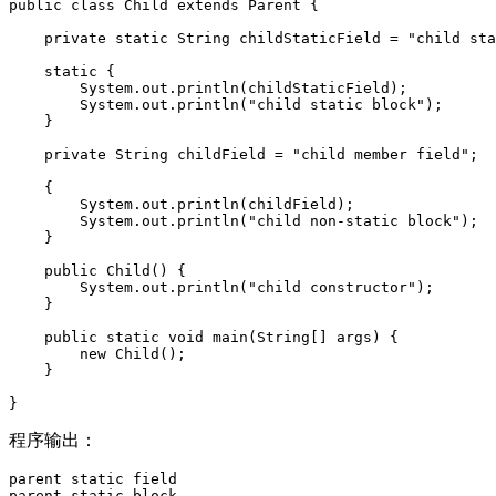
public
class
Child
extends
Parent
{
private
static
String
childStaticField
=
"child sta
static
{
System
.
out
.
println
(
childStaticField
);
System
.
out
.
println
(
"child static block"
);
}
private
String
childField
=
"child member field"
;
{
System
.
out
.
println
(
childField
);
System
.
out
.
println
(
"child non-static block"
);
}
public
Child
()
{
System
.
out
.
println
(
"child constructor"
);
}
public
static
void
main
(
String
[]
args
)
{
new
Child
();
}
}
程序输出：
parent
static
field
parent
static
block