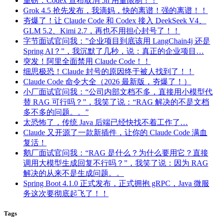
重磅：Codex 宣布取消 5h 用量限制！！
Grok 4.5 抢先发布，我滴妈，快的离谱！强的离谱！！
夯爆了！让 Claude Code 和 Codex 接入 DeekSeek V4、
GLM 5.2、Kimi 2.7，再也不用担心封号了！！
字节面试官问我：”企业项目到底该用 LangChain4j 还是
Spring AI？”，我沉默了几秒，说：真正的企业项目…
突发！阿里全面禁用 Claude Code！！
细思极恐！Claude 封号的原因终于被人找到了！！
Claude Code 命令大全（2026 最新版，夯爆了！）
小厂面试官问我：“公司内部文档不多，直接用小模型代
替 RAG 可行吗？”，我笑了说：“RAG 解决的不是文档
多不多的问题。。”
太恐怖了，传统 Java 后端已经快找不着工作了…
Claude 又开源了一款新插件，让你的 Claude Code 满血
复活！
鹅厂面试官问我：“RAG 是什么？为什么要用它？直接
调用大模型生成回复不行吗？”，我笑了说：因为 RAG
解决的从来不是生成问题。。
Spring Boot 4.1.0 正式发布，正式拥抱 gRPC，Java 微服
务这次要彻底起飞了！！
Tags