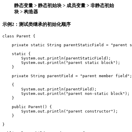
静态变量 > 静态初始块 > 成员变量 > 非静态初始
块 > 构造器
示例2：测试类继承的初始化顺序
class
Parent
{
private
static
String
parentStaticField
=
"parent s
static
{
System
.
out
.
println
(
parentStaticField
);
System
.
out
.
println
(
"parent static block"
);
}
private
String
parentField
=
"parent member field"
;
{
System
.
out
.
println
(
parentField
);
System
.
out
.
println
(
"parent non-static block"
);
}
public
Parent
()
{
System
.
out
.
println
(
"parent constructor"
);
}
}