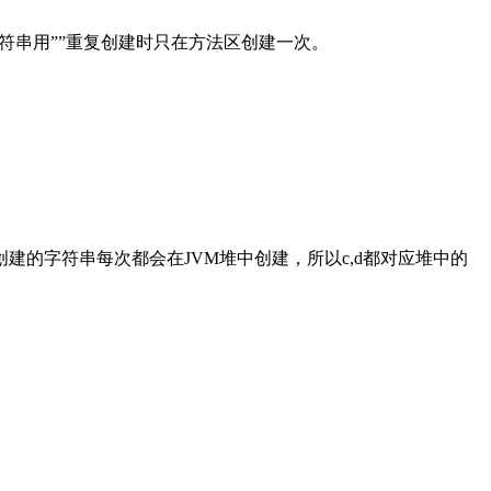
个字符串用””重复创建时只在方法区创建一次。
用new创建的字符串每次都会在JVM堆中创建，所以c,d都对应堆中的