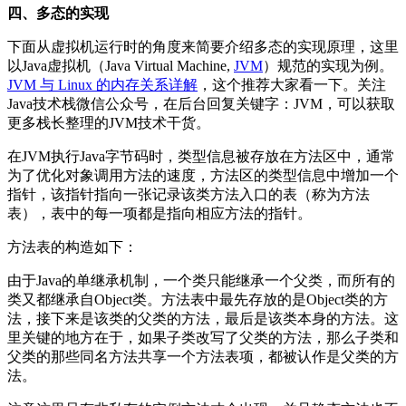
四、多态的实现
下面从虚拟机运行时的角度来简要介绍多态的实现原理，这里
以Java虚拟机（Java Virtual Machine,
JVM
）规范的实现为例。
JVM 与 Linux 的内存关系详解
，这个推荐大家看一下。关注
Java技术栈微信公众号，在后台回复关键字：JVM，可以获取
更多栈长整理的JVM技术干货。
在JVM执行Java字节码时，类型信息被存放在方法区中，通常
为了优化对象调用方法的速度，方法区的类型信息中增加一个
指针，该指针指向一张记录该类方法入口的表（称为方法
表），表中的每一项都是指向相应方法的指针。
方法表的构造如下：
由于Java的单继承机制，一个类只能继承一个父类，而所有的
类又都继承自Object类。方法表中最先存放的是Object类的方
法，接下来是该类的父类的方法，最后是该类本身的方法。这
里关键的地方在于，如果子类改写了父类的方法，那么子类和
父类的那些同名方法共享一个方法表项，都被认作是父类的方
法。