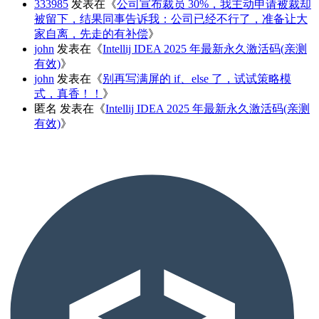
333985
发表在《
公司宣布裁员 30%，我主动申请被裁却
被留下，结果同事告诉我：公司已经不行了，准备让大
家自离，先走的有补偿
》
john
发表在《
Intellij IDEA 2025 年最新永久激活码(亲测
有效)
》
john
发表在《
别再写满屏的 if、else 了，试试策略模
式，真香！！
》
匿名
发表在《
Intellij IDEA 2025 年最新永久激活码(亲测
有效)
》