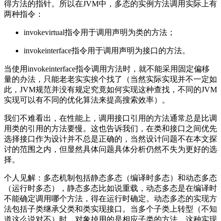
得方法的指针。所以在JVM中，多态的实例方法调用实际上有
两种指令：
invokevirtual指令用于调用声明为类的方法；
invokeinterface指令用于调用声明为接口的方法。
当使用invokeinterface指令调用方法时，就不能采用固定偏移
量的办法，只能老老实实挨个找了（当然实际实现并不一定如
此，JVM规范并没有规定究竟如何实现这种查找，不同的JVM
实现可以有不同的优化算法来提高搜索效率）。
我们不难看出，在性能上，调用接口引用的方法通常总是比调
用类的引用的方法要慢。这也告诉我们，在类和接口之间优先
选择接口作为设计并不总是正确的，当然设计问题不在本文探
讨的范围之内，但显然具体问题具体分析仍然不失为更好的选
择。
个人见解：多态机制包括静态多态（编译时多态）和动态多态
（运行时多态），静态多态比如说重载，动态多态是在编译时
不能确定调用哪个方法，得在运行时确定。动态多态的实现方
法包括子类继承父类和类实现接口。当多个子类上转型（不知
道这么说对不）时，对象掉用的是相应子类的方法，这种实现