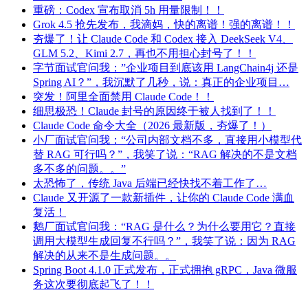
重磅：Codex 宣布取消 5h 用量限制！！
Grok 4.5 抢先发布，我滴妈，快的离谱！强的离谱！！
夯爆了！让 Claude Code 和 Codex 接入 DeekSeek V4、
GLM 5.2、Kimi 2.7，再也不用担心封号了！！
字节面试官问我：”企业项目到底该用 LangChain4j 还是
Spring AI？”，我沉默了几秒，说：真正的企业项目…
突发！阿里全面禁用 Claude Code！！
细思极恐！Claude 封号的原因终于被人找到了！！
Claude Code 命令大全（2026 最新版，夯爆了！）
小厂面试官问我：“公司内部文档不多，直接用小模型代
替 RAG 可行吗？”，我笑了说：“RAG 解决的不是文档
多不多的问题。。”
太恐怖了，传统 Java 后端已经快找不着工作了…
Claude 又开源了一款新插件，让你的 Claude Code 满血
复活！
鹅厂面试官问我：“RAG 是什么？为什么要用它？直接
调用大模型生成回复不行吗？”，我笑了说：因为 RAG
解决的从来不是生成问题。。
Spring Boot 4.1.0 正式发布，正式拥抱 gRPC，Java 微服
务这次要彻底起飞了！！