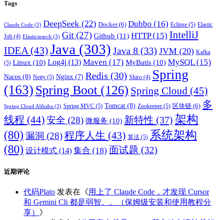
Tags
DeepSeek
(22)
Dubbo
(16)
Docker
(6)
Eclipse
(5)
Elastic
Claude Code
(3)
IntelliJ
Git
(27)
HTTP
(15)
Github
(11)
Job
(4)
Elasticsearch
(3)
Java
(303)
IDEA
(43)
Java 8
(33)
JVM
(20)
Kafka
Maven
(17)
MySQL
(15)
Log4j
(13)
Linux
(10)
MyBatis
(10)
(5)
Spring
Redis
(30)
Nacos
(8)
Nginx
(7)
Netty
(5)
Shiro
(4)
(163)
Spring Boot
(126)
Spring Cloud
(45)
多
Tomcat
(8)
区块链
(6)
Spring MVC
(5)
Zookeeper
(5)
Spring Cloud Alibaba
(3)
架构
线程
(44)
新特性
(37)
安全
(28)
微服务
(10)
(80)
系统架构
程序人生
(43)
漏洞
(28)
算法
(5)
(80)
面试题
(32)
集合
(18)
设计模式
(14)
近期评论
代码Plato
发表在《
用上了 Claude Code，才发现 Cursor
和 Gemini Cli 都是弱智。。（保姆级安装和使用教程分
享）
》