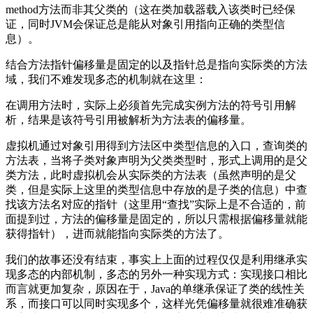
method方法而非其父类的（这在类加载器载入该类时已经保
证，同时JVM会保证总是能从对象引用指向正确的类型信
息）。
结合方法指针偏移量是固定的以及指针总是指向实际类的方法
域，我们不难发现多态的机制就在这里：
在调用方法时，实际上必须首先完成实例方法的符号引用解
析，结果是该符号引用被解析为方法表的偏移量。
虚拟机通过对象引用得到方法区中类型信息的入口，查询类的
方法表，当将子类对象声明为父类类型时，形式上调用的是父
类方法，此时虚拟机会从实际类的方法表（虽然声明的是父
类，但是实际上这里的类型信息中存放的是子类的信息）中查
找该方法名对应的指针（这里用“查找”实际上是不合适的，前
面提到过，方法的偏移量是固定的，所以只需根据偏移量就能
获得指针），进而就能指向实际类的方法了。
我们的故事还没有结束，事实上上面的过程仅仅是利用继承实
现多态的内部机制，多态的另外一种实现方式：实现接口相比
而言就更加复杂，原因在于，Java的单继承保证了类的线性关
系，而接口可以同时实现多个，这样光凭偏移量就很难准确获