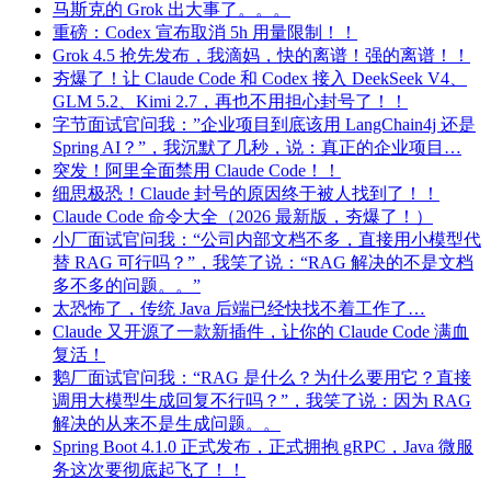
马斯克的 Grok 出大事了。。。
重磅：Codex 宣布取消 5h 用量限制！！
Grok 4.5 抢先发布，我滴妈，快的离谱！强的离谱！！
夯爆了！让 Claude Code 和 Codex 接入 DeekSeek V4、
GLM 5.2、Kimi 2.7，再也不用担心封号了！！
字节面试官问我：”企业项目到底该用 LangChain4j 还是
Spring AI？”，我沉默了几秒，说：真正的企业项目…
突发！阿里全面禁用 Claude Code！！
细思极恐！Claude 封号的原因终于被人找到了！！
Claude Code 命令大全（2026 最新版，夯爆了！）
小厂面试官问我：“公司内部文档不多，直接用小模型代
替 RAG 可行吗？”，我笑了说：“RAG 解决的不是文档
多不多的问题。。”
太恐怖了，传统 Java 后端已经快找不着工作了…
Claude 又开源了一款新插件，让你的 Claude Code 满血
复活！
鹅厂面试官问我：“RAG 是什么？为什么要用它？直接
调用大模型生成回复不行吗？”，我笑了说：因为 RAG
解决的从来不是生成问题。。
Spring Boot 4.1.0 正式发布，正式拥抱 gRPC，Java 微服
务这次要彻底起飞了！！