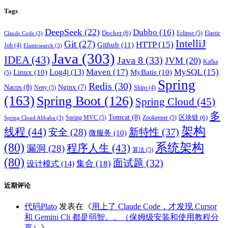
Tags
DeepSeek
(22)
Dubbo
(16)
Docker
(6)
Eclipse
(5)
Elastic
Claude Code
(3)
IntelliJ
Git
(27)
HTTP
(15)
Github
(11)
Job
(4)
Elasticsearch
(3)
Java
(303)
IDEA
(43)
Java 8
(33)
JVM
(20)
Kafka
Maven
(17)
MySQL
(15)
Log4j
(13)
Linux
(10)
MyBatis
(10)
(5)
Spring
Redis
(30)
Nacos
(8)
Nginx
(7)
Netty
(5)
Shiro
(4)
(163)
Spring Boot
(126)
Spring Cloud
(45)
多
Tomcat
(8)
区块链
(6)
Spring MVC
(5)
Zookeeper
(5)
Spring Cloud Alibaba
(3)
架构
线程
(44)
新特性
(37)
安全
(28)
微服务
(10)
(80)
系统架构
程序人生
(43)
漏洞
(28)
算法
(5)
(80)
面试题
(32)
集合
(18)
设计模式
(14)
近期评论
代码Plato
发表在《
用上了 Claude Code，才发现 Cursor
和 Gemini Cli 都是弱智。。（保姆级安装和使用教程分
享）
》