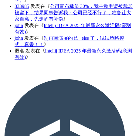
333985
发表在《
公司宣布裁员 30%，我主动申请被裁却
被留下，结果同事告诉我：公司已经不行了，准备让大
家自离，先走的有补偿
》
john
发表在《
Intellij IDEA 2025 年最新永久激活码(亲测
有效)
》
john
发表在《
别再写满屏的 if、else 了，试试策略模
式，真香！！
》
匿名
发表在《
Intellij IDEA 2025 年最新永久激活码(亲测
有效)
》