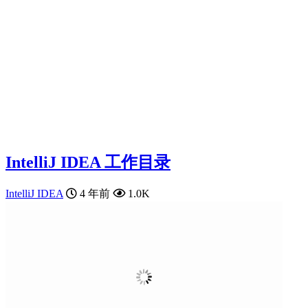
IntelliJ IDEA 工作目录
IntelliJ IDEA
4 年前
1.0K