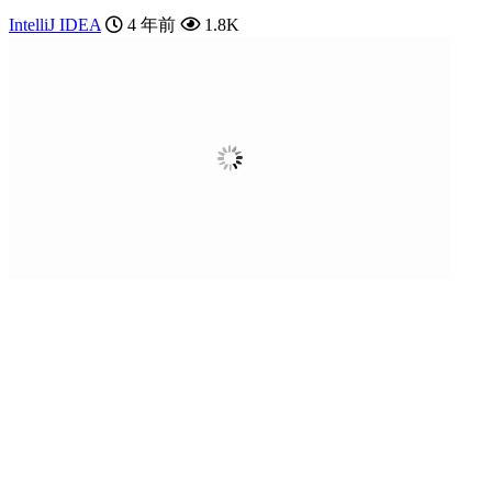
IntelliJ IDEA
4 年前
1.8K