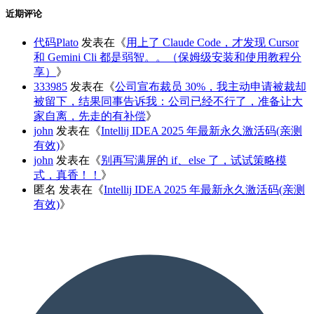
近期评论
代码Plato
发表在《
用上了 Claude Code，才发现 Cursor
和 Gemini Cli 都是弱智。。（保姆级安装和使用教程分
享）
》
333985
发表在《
公司宣布裁员 30%，我主动申请被裁却
被留下，结果同事告诉我：公司已经不行了，准备让大
家自离，先走的有补偿
》
john
发表在《
Intellij IDEA 2025 年最新永久激活码(亲测
有效)
》
john
发表在《
别再写满屏的 if、else 了，试试策略模
式，真香！！
》
匿名
发表在《
Intellij IDEA 2025 年最新永久激活码(亲测
有效)
》