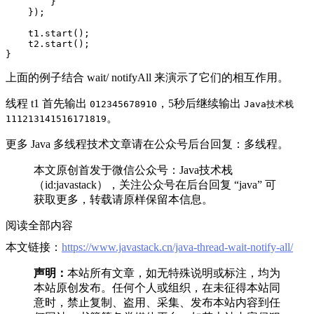
}
});
t1
.
start
();
t2
.
start
();
}
上面的例子结合 wait/ notifyAll 来演示了它们的相互作用。
线程 t1 首先输出
，5秒后继续输出
012345678910
Java技术栈
。
111213141516171819
更多 Java 多线程技术文章请在公众号后台回复：多线程。
本文原创首发于微信公众号：Java技术栈
（id:javastack），关注公众号在后台回复 “java” 可
获取更多，转载请原样保留本信息。
阅读全部内容
本文链接：
https://www.javastack.cn/java-thread-wait-notify-all/
声明：
本站所有文章，如无特殊说明或标注，均为
本站原创发布。任何个人或组织，在未征得本站同
意时，禁止复制、盗用、采集、发布本站内容到任