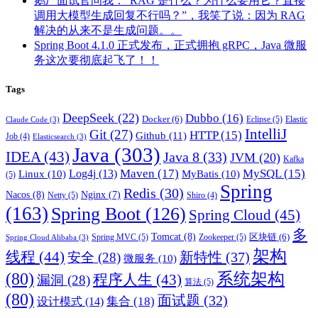
鹅厂面试官问我：“RAG 是什么？为什么要用它？直接
调用大模型生成回复不行吗？”，我笑了说：因为 RAG
解决的从来不是生成问题。。
Spring Boot 4.1.0 正式发布，正式拥抱 gRPC，Java 微服
务这次要彻底起飞了！！
Tags
DeepSeek
(22)
Dubbo
(16)
Docker
(6)
Eclipse
(5)
Elastic
Claude Code
(3)
IntelliJ
Git
(27)
HTTP
(15)
Github
(11)
Job
(4)
Elasticsearch
(3)
Java
(303)
IDEA
(43)
Java 8
(33)
JVM
(20)
Kafka
Maven
(17)
MySQL
(15)
Log4j
(13)
Linux
(10)
MyBatis
(10)
(5)
Spring
Redis
(30)
Nacos
(8)
Nginx
(7)
Netty
(5)
Shiro
(4)
(163)
Spring Boot
(126)
Spring Cloud
(45)
多
Tomcat
(8)
区块链
(6)
Spring MVC
(5)
Zookeeper
(5)
Spring Cloud Alibaba
(3)
架构
线程
(44)
新特性
(37)
安全
(28)
微服务
(10)
(80)
系统架构
程序人生
(43)
漏洞
(28)
算法
(5)
(80)
面试题
(32)
集合
(18)
设计模式
(14)