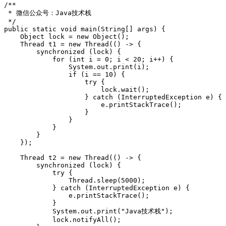
/**
 * 微信公众号：Java技术栈
 */
public
static
void
main
(
String
[]
args
)
{
Object
lock
=
new
Object
();
Thread
t1
=
new
Thread
(()
->
{
synchronized
(
lock
)
{
for
(
int
i
=
0
;
i
<
20
;
i
++
)
{
System
.
out
.
print
(
i
);
if
(
i
==
10
)
{
try
{
lock
.
wait
();
}
catch
(
InterruptedException
e
)
{
e
.
printStackTrace
();
}
}
}
}
});
Thread
t2
=
new
Thread
(()
->
{
synchronized
(
lock
)
{
try
{
Thread
.
sleep
(
5000
);
}
catch
(
InterruptedException
e
)
{
e
.
printStackTrace
();
}
System
.
out
.
print
(
"Java技术栈"
);
lock
.
notifyAll
();