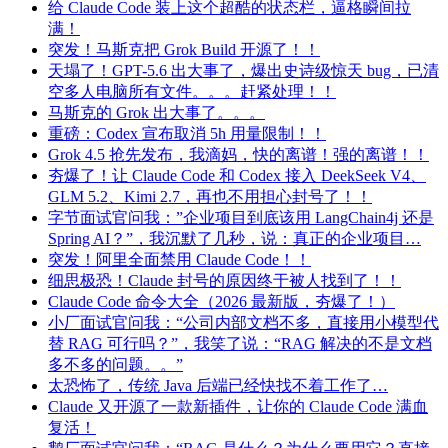
给 Claude Code 装上这个超酷的状态栏，逼格瞬间拉
满！
突发！马斯克把 Grok Build 开源了！！
天塌了！GPT-5.6 出大事了，爆出史诗级惊天 bug，已清
空多人电脑所有文件。。。赶紧处理！！
马斯克的 Grok 出大事了。。。
重磅：Codex 宣布取消 5h 用量限制！！
Grok 4.5 抢先发布，我滴妈，快的离谱！强的离谱！！
夯爆了！让 Claude Code 和 Codex 接入 DeekSeek V4、
GLM 5.2、Kimi 2.7，再也不用担心封号了！！
字节面试官问我：”企业项目到底该用 LangChain4j 还是
Spring AI？”，我沉默了几秒，说：真正的企业项目…
突发！阿里全面禁用 Claude Code！！
细思极恐！Claude 封号的原因终于被人找到了！！
Claude Code 命令大全（2026 最新版，夯爆了！）
小厂面试官问我：“公司内部文档不多，直接用小模型代
替 RAG 可行吗？”，我笑了说：“RAG 解决的不是文档
多不多的问题。。”
太恐怖了，传统 Java 后端已经快找不着工作了…
Claude 又开源了一款新插件，让你的 Claude Code 满血
复活！