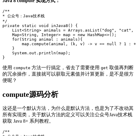
Java 8 compute 实现方式：
/**
* 公众号：Java技术栈
*/
private
static
void
inJava8
()
{
List
<
String
>
animals
=
Arrays
.
asList
(
"dog"
,
"cat"
,
Map
<
String
,
Integer
>
map
=
new
HashMap
<>
();
for
(
String
animal
:
animals
){
map
.
compute
(
animal
,
(
k
,
v
)
->
v
==
null
?
1
:
+
}
System
.
out
.
println
(
map
);
}
使用
方法一行搞定，省去了需要使用
取值再判断
compute
get
的冗余操作，直接就可以获取元素值并计算更新，是不是很方
便呢？
compute源码分析
这还是一个默认方法，为什么是默认方法，也是为了不改动其
所有实现类，关于默认方法的定义可以关注公众号Java技术栈
获取 Java 8+ 系列教程。
/**