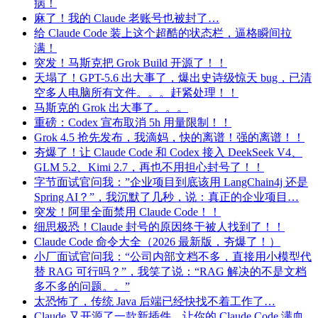
病！
麻了！我的 Claude 老账号也被封了…
给 Claude Code 装上这个超酷的状态栏，逼格瞬间拉
满！
突发！马斯克把 Grok Build 开源了！！
天塌了！GPT-5.6 出大事了，爆出史诗级惊天 bug，已清
空多人电脑所有文件。。。赶紧处理！！
马斯克的 Grok 出大事了。。。
重磅：Codex 宣布取消 5h 用量限制！！
Grok 4.5 抢先发布，我滴妈，快的离谱！强的离谱！！
夯爆了！让 Claude Code 和 Codex 接入 DeekSeek V4、
GLM 5.2、Kimi 2.7，再也不用担心封号了！！
字节面试官问我：”企业项目到底该用 LangChain4j 还是
Spring AI？”，我沉默了几秒，说：真正的企业项目…
突发！阿里全面禁用 Claude Code！！
细思极恐！Claude 封号的原因终于被人找到了！！
Claude Code 命令大全（2026 最新版，夯爆了！）
小厂面试官问我：“公司内部文档不多，直接用小模型代
替 RAG 可行吗？”，我笑了说：“RAG 解决的不是文档
多不多的问题。。”
太恐怖了，传统 Java 后端已经快找不着工作了…
Claude 又开源了一款新插件，让你的 Claude Code 满血