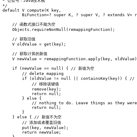
*
公众号：
Java技术栈
*/
default
V
compute
(
K
key
,
BiFunction
<
?
super
K
,
?
super
V
,
?
extends
V
>
r
//
函数式接口不能为空
Objects
.
requireNonNull
(
remappingFunction
);
//
获取旧值
V
oldValue
=
get
(
key
);
//
获取计算的新值
V
newValue
=
remappingFunction
.
apply
(
key
,
oldValue
)
if
(
newValue
==
null
)
{
//
新值为空
//
delete
mapping
if
(
oldValue
!=
null
||
containsKey
(
key
))
{
//
//
移除该键值
remove
(
key
);
return
null
;
}
else
{
//
nothing
to
do
.
Leave
things
as
they
were
return
null
;
}
}
else
{
//
新值不为空
//
添加或者覆盖旧值
put
(
key
,
newValue
);
return
newValue
;
}