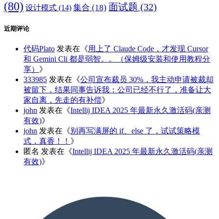
(80)
面试题
(32)
集合
(18)
设计模式
(14)
近期评论
代码Plato
发表在《
用上了 Claude Code，才发现 Cursor
和 Gemini Cli 都是弱智。。（保姆级安装和使用教程分
享）
》
333985
发表在《
公司宣布裁员 30%，我主动申请被裁却
被留下，结果同事告诉我：公司已经不行了，准备让大
家自离，先走的有补偿
》
john
发表在《
Intellij IDEA 2025 年最新永久激活码(亲测
有效)
》
john
发表在《
别再写满屏的 if、else 了，试试策略模
式，真香！！
》
匿名
发表在《
Intellij IDEA 2025 年最新永久激活码(亲测
有效)
》