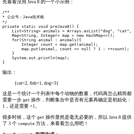
先看看没用 Java 8 的一个小示例：
/**
* 公众号：Java技术栈
*/
private
static
void
preJava8
()
{
List
<
String
>
animals
=
Arrays
.
asList
(
"dog"
,
"cat"
,
Map
<
String
,
Integer
>
map
=
new
HashMap
<>()
;
for
(
String
animal
:
animals
)
{
Integer
count
=
map
.
get
(
animal
)
;
map
.
put
(
animal
,
count
==
null
?
1
:
++
count
)
;
}
System
.
out
.
println
(
map
)
;
}
输出：
{cat=2, fish=1, dog=3}
这是一个统计一个列表中每个动物的数量，代码再怎么精简都
需要一步
操作，判断集合中是否有元素再确定是初始化：
get
1，还是需要 +1。
很多时候，这个
操作显然是毫无必要的，所以 Java 8 提供
get
了 3 个
方法，来看看怎么用吧！
compute