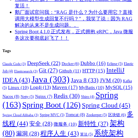
复活！
鹅厂面试官问我：“RAG 是什么？为什么要用它？直接
调用大模型生成回复不行吗？”，我笑了说：因为 RAG
解决的从来不是生成问题。。
Spring Boot 4.1.0 正式发布，正式拥抱 gRPC，Java 微服
务这次要彻底起飞了！！
Tags
DeepSeek
(22)
Dubbo
(16)
Docker
(6)
Eclipse
(5)
Elastic
Claude Code
(3)
IntelliJ
Git
(27)
HTTP
(15)
Github
(11)
Job
(4)
Elasticsearch
(3)
Java
(303)
IDEA
(43)
Java 8
(33)
JVM
(20)
Kafka
Maven
(17)
MySQL
(15)
Log4j
(13)
Linux
(10)
MyBatis
(10)
(5)
Spring
Redis
(30)
Nacos
(8)
Nginx
(7)
Netty
(5)
Shiro
(4)
(163)
Spring Boot
(126)
Spring Cloud
(45)
多
Tomcat
(8)
区块链
(6)
Spring MVC
(5)
Zookeeper
(5)
Spring Cloud Alibaba
(3)
架构
线程
(44)
新特性
(37)
安全
(28)
微服务
(10)
(80)
系统架构
程序人生
(43)
漏洞
(28)
算法
(5)