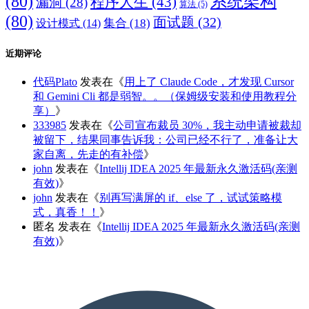
(80)
系统架构
程序人生
(43)
漏洞
(28)
算法
(5)
(80)
面试题
(32)
集合
(18)
设计模式
(14)
近期评论
代码Plato
发表在《
用上了 Claude Code，才发现 Cursor
和 Gemini Cli 都是弱智。。（保姆级安装和使用教程分
享）
》
333985
发表在《
公司宣布裁员 30%，我主动申请被裁却
被留下，结果同事告诉我：公司已经不行了，准备让大
家自离，先走的有补偿
》
john
发表在《
Intellij IDEA 2025 年最新永久激活码(亲测
有效)
》
john
发表在《
别再写满屏的 if、else 了，试试策略模
式，真香！！
》
匿名
发表在《
Intellij IDEA 2025 年最新永久激活码(亲测
有效)
》