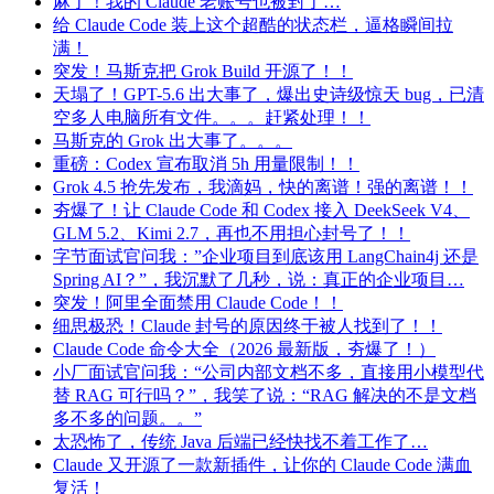
麻了！我的 Claude 老账号也被封了…
给 Claude Code 装上这个超酷的状态栏，逼格瞬间拉
满！
突发！马斯克把 Grok Build 开源了！！
天塌了！GPT-5.6 出大事了，爆出史诗级惊天 bug，已清
空多人电脑所有文件。。。赶紧处理！！
马斯克的 Grok 出大事了。。。
重磅：Codex 宣布取消 5h 用量限制！！
Grok 4.5 抢先发布，我滴妈，快的离谱！强的离谱！！
夯爆了！让 Claude Code 和 Codex 接入 DeekSeek V4、
GLM 5.2、Kimi 2.7，再也不用担心封号了！！
字节面试官问我：”企业项目到底该用 LangChain4j 还是
Spring AI？”，我沉默了几秒，说：真正的企业项目…
突发！阿里全面禁用 Claude Code！！
细思极恐！Claude 封号的原因终于被人找到了！！
Claude Code 命令大全（2026 最新版，夯爆了！）
小厂面试官问我：“公司内部文档不多，直接用小模型代
替 RAG 可行吗？”，我笑了说：“RAG 解决的不是文档
多不多的问题。。”
太恐怖了，传统 Java 后端已经快找不着工作了…
Claude 又开源了一款新插件，让你的 Claude Code 满血
复活！