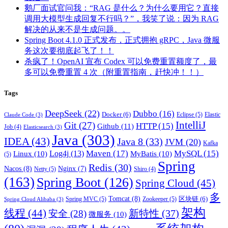
鹅厂面试官问我：“RAG 是什么？为什么要用它？直接
调用大模型生成回复不行吗？”，我笑了说：因为 RAG
解决的从来不是生成问题。。
Spring Boot 4.1.0 正式发布，正式拥抱 gRPC，Java 微服
务这次要彻底起飞了！！
杀疯了！OpenAI 宣布 Codex 可以免费重置额度了，最
多可以免费重置 4 次（附重置指南，赶快冲！！）
Tags
DeepSeek
(22)
Dubbo
(16)
Docker
(6)
Eclipse
(5)
Elastic
Claude Code
(3)
IntelliJ
Git
(27)
HTTP
(15)
Github
(11)
Job
(4)
Elasticsearch
(3)
Java
(303)
IDEA
(43)
Java 8
(33)
JVM
(20)
Kafka
Maven
(17)
MySQL
(15)
Log4j
(13)
Linux
(10)
MyBatis
(10)
(5)
Spring
Redis
(30)
Nacos
(8)
Nginx
(7)
Netty
(5)
Shiro
(4)
(163)
Spring Boot
(126)
Spring Cloud
(45)
多
Tomcat
(8)
区块链
(6)
Spring MVC
(5)
Zookeeper
(5)
Spring Cloud Alibaba
(3)
架构
线程
(44)
新特性
(37)
安全
(28)
微服务
(10)