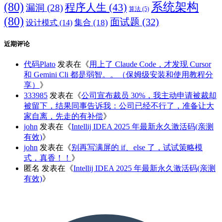
(80)
系统架构
程序人生
(43)
漏洞
(28)
算法
(5)
(80)
面试题
(32)
集合
(18)
设计模式
(14)
近期评论
代码Plato
发表在《
用上了 Claude Code，才发现 Cursor
和 Gemini Cli 都是弱智。。（保姆级安装和使用教程分
享）
》
333985
发表在《
公司宣布裁员 30%，我主动申请被裁却
被留下，结果同事告诉我：公司已经不行了，准备让大
家自离，先走的有补偿
》
john
发表在《
Intellij IDEA 2025 年最新永久激活码(亲测
有效)
》
john
发表在《
别再写满屏的 if、else 了，试试策略模
式，真香！！
》
匿名
发表在《
Intellij IDEA 2025 年最新永久激活码(亲测
有效)
》