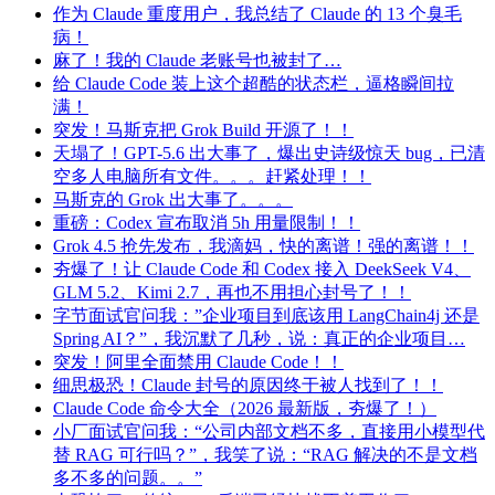
作为 Claude 重度用户，我总结了 Claude 的 13 个臭毛
病！
麻了！我的 Claude 老账号也被封了…
给 Claude Code 装上这个超酷的状态栏，逼格瞬间拉
满！
突发！马斯克把 Grok Build 开源了！！
天塌了！GPT-5.6 出大事了，爆出史诗级惊天 bug，已清
空多人电脑所有文件。。。赶紧处理！！
马斯克的 Grok 出大事了。。。
重磅：Codex 宣布取消 5h 用量限制！！
Grok 4.5 抢先发布，我滴妈，快的离谱！强的离谱！！
夯爆了！让 Claude Code 和 Codex 接入 DeekSeek V4、
GLM 5.2、Kimi 2.7，再也不用担心封号了！！
字节面试官问我：”企业项目到底该用 LangChain4j 还是
Spring AI？”，我沉默了几秒，说：真正的企业项目…
突发！阿里全面禁用 Claude Code！！
细思极恐！Claude 封号的原因终于被人找到了！！
Claude Code 命令大全（2026 最新版，夯爆了！）
小厂面试官问我：“公司内部文档不多，直接用小模型代
替 RAG 可行吗？”，我笑了说：“RAG 解决的不是文档
多不多的问题。。”