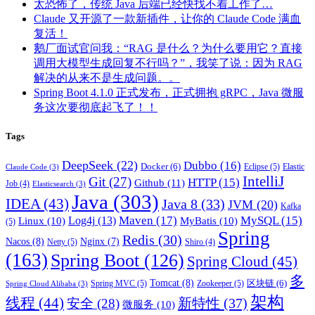
太恐怖了，传统 Java 后端已经快找不着工作了…
Claude 又开源了一款新插件，让你的 Claude Code 满血
复活！
鹅厂面试官问我：“RAG 是什么？为什么要用它？直接
调用大模型生成回复不行吗？”，我笑了说：因为 RAG
解决的从来不是生成问题。。
Spring Boot 4.1.0 正式发布，正式拥抱 gRPC，Java 微服
务这次要彻底起飞了！！
Tags
DeepSeek
(22)
Dubbo
(16)
Docker
(6)
Eclipse
(5)
Elastic
Claude Code
(3)
IntelliJ
Git
(27)
HTTP
(15)
Github
(11)
Job
(4)
Elasticsearch
(3)
Java
(303)
IDEA
(43)
Java 8
(33)
JVM
(20)
Kafka
Maven
(17)
MySQL
(15)
Log4j
(13)
Linux
(10)
MyBatis
(10)
(5)
Spring
Redis
(30)
Nacos
(8)
Nginx
(7)
Netty
(5)
Shiro
(4)
(163)
Spring Boot
(126)
Spring Cloud
(45)
多
Tomcat
(8)
区块链
(6)
Spring MVC
(5)
Zookeeper
(5)
Spring Cloud Alibaba
(3)
架构
线程
(44)
新特性
(37)
安全
(28)
微服务
(10)