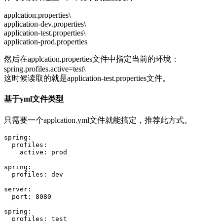
applcation.properties\
application-dev.properties\
application-test.properties\
application-prod.properties
然后在applcation.properties文件中指定当前的环境：
spring.profiles.active=test\
这时候读取的就是application-test.properties文件。
基于yml文件类型
只需要一个applcation.yml文件就能搞定，推荐此方式。
spring
:
profiles
:
active
:
prod
spring
:
profiles
:
dev
server
:
port
:
8080
spring
:
profiles
:
test