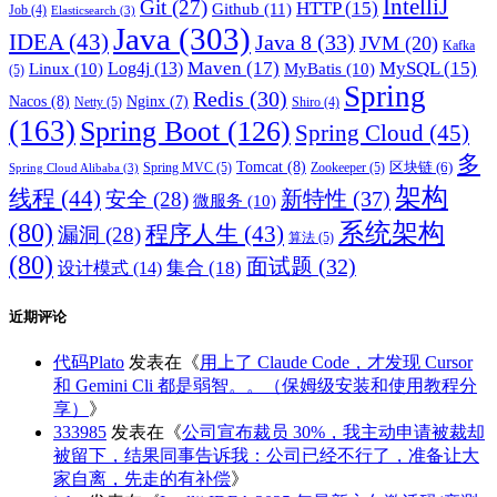
IntelliJ
Git
(27)
HTTP
(15)
Github
(11)
Job
(4)
Elasticsearch
(3)
Java
(303)
IDEA
(43)
Java 8
(33)
JVM
(20)
Kafka
Maven
(17)
MySQL
(15)
Log4j
(13)
Linux
(10)
MyBatis
(10)
(5)
Spring
Redis
(30)
Nacos
(8)
Nginx
(7)
Netty
(5)
Shiro
(4)
(163)
Spring Boot
(126)
Spring Cloud
(45)
多
Tomcat
(8)
区块链
(6)
Spring MVC
(5)
Zookeeper
(5)
Spring Cloud Alibaba
(3)
架构
线程
(44)
新特性
(37)
安全
(28)
微服务
(10)
(80)
系统架构
程序人生
(43)
漏洞
(28)
算法
(5)
(80)
面试题
(32)
集合
(18)
设计模式
(14)
近期评论
代码Plato
发表在《
用上了 Claude Code，才发现 Cursor
和 Gemini Cli 都是弱智。。（保姆级安装和使用教程分
享）
》
333985
发表在《
公司宣布裁员 30%，我主动申请被裁却
被留下，结果同事告诉我：公司已经不行了，准备让大
家自离，先走的有补偿
》