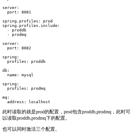
server
:
port
:
8081
spring
.
profiles
:
prod
spring
.
profiles
.
include
:
-
proddb
-
prodmq
server
:
port
:
8082
spring
:
profiles
:
proddb
db
:
name
:
mysql
spring
:
profiles
:
prodmq
mq
:
address
:
localhost
此时读取的就是prod的配置，prod包含proddb,prodmq，此时可
以读取proddb,prodmq下的配置。
也可以同时激活三个配置。