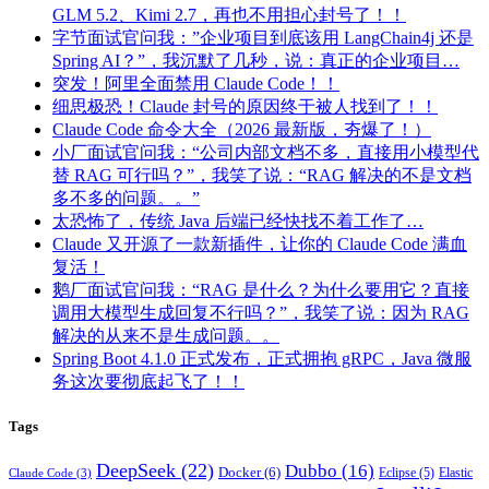
GLM 5.2、Kimi 2.7，再也不用担心封号了！！
字节面试官问我：”企业项目到底该用 LangChain4j 还是
Spring AI？”，我沉默了几秒，说：真正的企业项目…
突发！阿里全面禁用 Claude Code！！
细思极恐！Claude 封号的原因终于被人找到了！！
Claude Code 命令大全（2026 最新版，夯爆了！）
小厂面试官问我：“公司内部文档不多，直接用小模型代
替 RAG 可行吗？”，我笑了说：“RAG 解决的不是文档
多不多的问题。。”
太恐怖了，传统 Java 后端已经快找不着工作了…
Claude 又开源了一款新插件，让你的 Claude Code 满血
复活！
鹅厂面试官问我：“RAG 是什么？为什么要用它？直接
调用大模型生成回复不行吗？”，我笑了说：因为 RAG
解决的从来不是生成问题。。
Spring Boot 4.1.0 正式发布，正式拥抱 gRPC，Java 微服
务这次要彻底起飞了！！
Tags
DeepSeek
(22)
Dubbo
(16)
Docker
(6)
Eclipse
(5)
Elastic
Claude Code
(3)