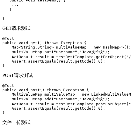
public
void
testDemo
()
{
...
｝
}
GET请求测试
@Test
public
void
get
()
throws
Exception
{
Map
<
String
,
String
>
multiValueMap
=
new
HashMap
<>
();
multiValueMap
.
put
(
"username"
,
"Java技术栈"
);
ActResult
result
=
testRestTemplate
.
getForObject
(
"/
Assert
.
assertEquals
(
result
.
getCode
(),
0
);
}
POST请求测试
@Test
public
void
post
()
throws
Exception
{
MultiValueMap
multiValueMap
=
new
LinkedMultiValueM
multiValueMap
.
add
(
"username"
,
"Java技术栈"
);
ActResult
result
=
testRestTemplate
.
postForObject
(
"
Assert
.
assertEquals
(
result
.
getCode
(),
0
);
}
文件上传测试