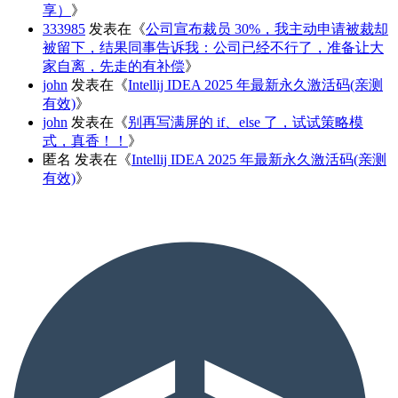
享）
》
333985
发表在《
公司宣布裁员 30%，我主动申请被裁却
被留下，结果同事告诉我：公司已经不行了，准备让大
家自离，先走的有补偿
》
john
发表在《
Intellij IDEA 2025 年最新永久激活码(亲测
有效)
》
john
发表在《
别再写满屏的 if、else 了，试试策略模
式，真香！！
》
匿名
发表在《
Intellij IDEA 2025 年最新永久激活码(亲测
有效)
》