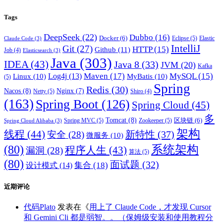
Tags
DeepSeek
(22)
Dubbo
(16)
Docker
(6)
Eclipse
(5)
Elastic
Claude Code
(3)
IntelliJ
Git
(27)
HTTP
(15)
Github
(11)
Job
(4)
Elasticsearch
(3)
Java
(303)
IDEA
(43)
Java 8
(33)
JVM
(20)
Kafka
Maven
(17)
MySQL
(15)
Log4j
(13)
Linux
(10)
MyBatis
(10)
(5)
Spring
Redis
(30)
Nacos
(8)
Nginx
(7)
Netty
(5)
Shiro
(4)
(163)
Spring Boot
(126)
Spring Cloud
(45)
多
Tomcat
(8)
区块链
(6)
Spring MVC
(5)
Zookeeper
(5)
Spring Cloud Alibaba
(3)
架构
线程
(44)
新特性
(37)
安全
(28)
微服务
(10)
(80)
系统架构
程序人生
(43)
漏洞
(28)
算法
(5)
(80)
面试题
(32)
集合
(18)
设计模式
(14)
近期评论
代码Plato
发表在《
用上了 Claude Code，才发现 Cursor
和 Gemini Cli 都是弱智。。（保姆级安装和使用教程分