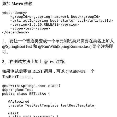
添加 Maven 依赖
<dependency>
<groupId>
org.springframework.boot
</groupId>
<artifactId>
spring-boot-starter-test
</artifactId>
<version>
1.5.10.RELEASE
</version>
<scope>
test
</scope>
</dependency>
1、 要让一个普通类变成一个单元测试类只需要在类名上加入
@SpringBootTest 和 @RunWith(SpringRunner.class) 两个注释即
可。
2、 在测试方法上加上 @Test 注释。
如果测试需要做 REST 调用，可以 @Autowire 一个
TestRestTemplate。
@RunWith
(
SpringRunner
.
class
)
@SpringBootTest
public
class
BBTestAA
{
@Autowired
private
TestRestTemplate
testRestTemplate
;
@Test