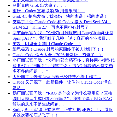
马斯克的 Grok 出大事了。。。
重磅：Codex 宣布取消 5h 用量限制！！
Grok 4.5 抢先发布，我滴妈，快的离谱！强的离谱！！
夯爆了！让 Claude Code 和 Codex 接入 DeekSeek V4、
GLM 5.2、Kimi 2.7，再也不用担心封号了！！
字节面试官问我：”企业项目到底该用 LangChain4j 还是
Spring AI？”，我沉默了几秒，说：真正的企业项目…
突发！阿里全面禁用 Claude Code！！
细思极恐！Claude 封号的原因终于被人找到了！！
Claude Code 命令大全（2026 最新版，夯爆了！）
小厂面试官问我：“公司内部文档不多，直接用小模型代
替 RAG 可行吗？”，我笑了说：“RAG 解决的不是文档
多不多的问题。。”
太恐怖了，传统 Java 后端已经快找不着工作了…
Claude 又开源了一款新插件，让你的 Claude Code 满血
复活！
鹅厂面试官问我：“RAG 是什么？为什么要用它？直接
调用大模型生成回复不行吗？”，我笑了说：因为 RAG
解决的从来不是生成问题。。
Spring Boot 4.1.0 正式发布，正式拥抱 gRPC，Java 微服
务这次要彻底起飞了！！