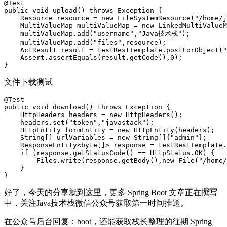
@
Test
public
void
upload
()
throws
Exception
{
Resource
resource
=
new
FileSystemResource
(
"/home/j
MultiValueMap
multiValueMap
=
new
LinkedMultiValueM
multiValueMap
.
add
(
"username"
,
"Java技术栈"
);
multiValueMap
.
add
(
"files"
,
resource
);
ActResult
result
=
testRestTemplate
.
postForObject
(
"
Assert
.
assertEquals
(
result
.
getCode
(),
0
);
}
文件下载测试
@
Test
public
void
download
()
throws
Exception
{
HttpHeaders
headers
=
new
HttpHeaders
();
headers
.
set
(
"token"
,
"javastack"
);
HttpEntity
formEntity
=
new
HttpEntity
(
headers
);
String
[]
urlVariables
=
new
String
[]{
"admin"
};
ResponseEntity
<
byte
[]
>
response
=
testRestTemplate
.
if
(
response
.
getStatusCode
()
==
HttpStatus
.
OK
)
{
Files
.
write
(
response
.
getBody
(),
new
File
(
"/home/
}
}
好了，今天的分享就到这里，更多 Spring Boot 文章正在撰写
中，关注Java技术栈微信公众号获取第一时间推送。
在公众号后台回复：boot，还能获取栈长整理的往期 Spring