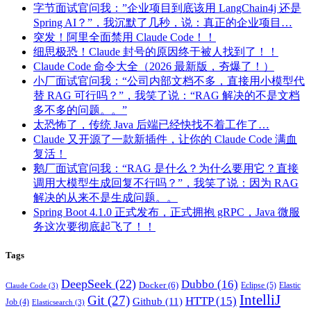
字节面试官问我：”企业项目到底该用 LangChain4j 还是
Spring AI？”，我沉默了几秒，说：真正的企业项目…
突发！阿里全面禁用 Claude Code！！
细思极恐！Claude 封号的原因终于被人找到了！！
Claude Code 命令大全（2026 最新版，夯爆了！）
小厂面试官问我：“公司内部文档不多，直接用小模型代
替 RAG 可行吗？”，我笑了说：“RAG 解决的不是文档
多不多的问题。。”
太恐怖了，传统 Java 后端已经快找不着工作了…
Claude 又开源了一款新插件，让你的 Claude Code 满血
复活！
鹅厂面试官问我：“RAG 是什么？为什么要用它？直接
调用大模型生成回复不行吗？”，我笑了说：因为 RAG
解决的从来不是生成问题。。
Spring Boot 4.1.0 正式发布，正式拥抱 gRPC，Java 微服
务这次要彻底起飞了！！
Tags
DeepSeek
(22)
Dubbo
(16)
Docker
(6)
Eclipse
(5)
Elastic
Claude Code
(3)
IntelliJ
Git
(27)
HTTP
(15)
Github
(11)
Job
(4)
Elasticsearch
(3)