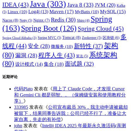
Java
(303)
IDEA
(43)
Java 8
(33)
JVM
(20)
Kafka
Maven
(17)
MySQL
(15)
Log4j
(13)
Linux
(10)
MyBatis
(10)
(5)
Spring
Redis
(30)
Nacos
(8)
Nginx
(7)
Netty
(5)
Shiro
(4)
(163)
Spring Boot
(126)
Spring Cloud
(45)
多
Tomcat
(8)
区块链
(6)
Spring MVC
(5)
Zookeeper
(5)
Spring Cloud Alibaba
(3)
架构
线程
(44)
新特性
(37)
安全
(28)
微服务
(10)
(80)
系统架构
程序人生
(43)
漏洞
(28)
算法
(5)
(80)
面试题
(32)
集合
(18)
设计模式
(14)
近期评论
代码Plato
发表在《
用上了 Claude Code，才发现 Cursor
和 Gemini Cli 都是弱智。。（保姆级安装和使用教程分
享）
》
333985
发表在《
公司宣布裁员 30%，我主动申请被裁却
被留下，结果同事告诉我：公司已经不行了，准备让大
家自离，先走的有补偿
》
john
发表在《
Intellij IDEA 2025 年最新永久激活码(亲测