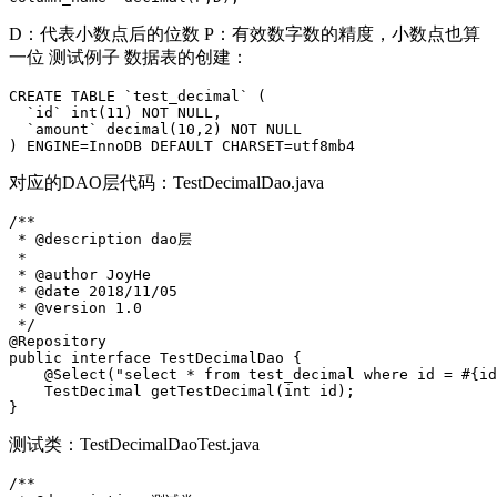
D：代表小数点后的位数 P：有效数字数的精度，小数点也算
一位 测试例子 数据表的创建：
CREATE
TABLE
`test_decimal`
(
`id`
int
(
11
)
NOT
NULL
,
`amount`
decimal
(
10
,
2
)
NOT
NULL
)
ENGINE
=
InnoDB DEFAULT CHARSET
=
utf8mb4
对应的DAO层代码：TestDecimalDao.java
/**
 * @description dao层
 *
 * @author JoyHe
 * @date 2018/11/05
 * @version 1.0
 */
@Repository
public
interface
TestDecimalDao
{
@Select
(
"select * from test_decimal where id = #{id
TestDecimal
getTestDecimal
(
int
id
);
}
测试类：TestDecimalDaoTest.java
/**