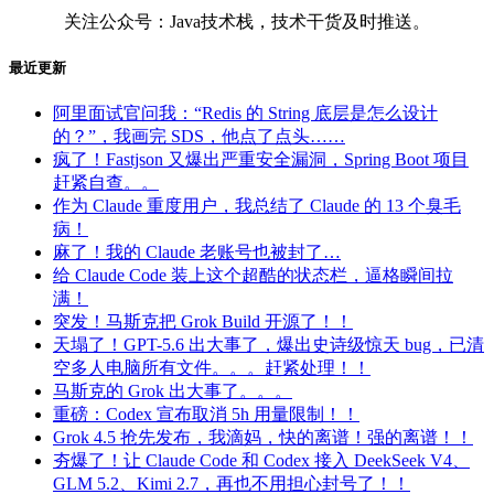
关注公众号：Java技术栈，技术干货及时推送。
最近更新
阿里面试官问我：“Redis 的 String 底层是怎么设计
的？”，我画完 SDS，他点了点头……
疯了！Fastjson 又爆出严重安全漏洞，Spring Boot 项目
赶紧自查。。
作为 Claude 重度用户，我总结了 Claude 的 13 个臭毛
病！
麻了！我的 Claude 老账号也被封了…
给 Claude Code 装上这个超酷的状态栏，逼格瞬间拉
满！
突发！马斯克把 Grok Build 开源了！！
天塌了！GPT-5.6 出大事了，爆出史诗级惊天 bug，已清
空多人电脑所有文件。。。赶紧处理！！
马斯克的 Grok 出大事了。。。
重磅：Codex 宣布取消 5h 用量限制！！
Grok 4.5 抢先发布，我滴妈，快的离谱！强的离谱！！
夯爆了！让 Claude Code 和 Codex 接入 DeekSeek V4、
GLM 5.2、Kimi 2.7，再也不用担心封号了！！