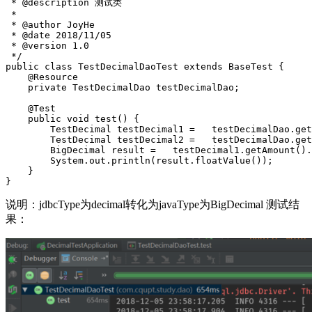
 * @description 测试类
 *
 * @author JoyHe
 * @date 2018/11/05
 * @version 1.0
 */
public
class
TestDecimalDaoTest
extends
BaseTest
{
@Resource
private
TestDecimalDao
testDecimalDao
;
@Test
public
void
test
()
{
TestDecimal
testDecimal1
=
testDecimalDao
.
get
TestDecimal
testDecimal2
=
testDecimalDao
.
get
BigDecimal
result
=
testDecimal1
.
getAmount
().
System
.
out
.
println
(
result
.
floatValue
());
}
}
说明：jdbcType为decimal转化为javaType为BigDecimal 测试结
果：