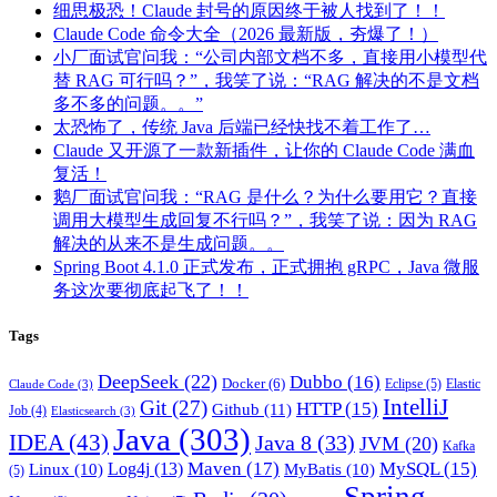
细思极恐！Claude 封号的原因终于被人找到了！！
Claude Code 命令大全（2026 最新版，夯爆了！）
小厂面试官问我：“公司内部文档不多，直接用小模型代
替 RAG 可行吗？”，我笑了说：“RAG 解决的不是文档
多不多的问题。。”
太恐怖了，传统 Java 后端已经快找不着工作了…
Claude 又开源了一款新插件，让你的 Claude Code 满血
复活！
鹅厂面试官问我：“RAG 是什么？为什么要用它？直接
调用大模型生成回复不行吗？”，我笑了说：因为 RAG
解决的从来不是生成问题。。
Spring Boot 4.1.0 正式发布，正式拥抱 gRPC，Java 微服
务这次要彻底起飞了！！
Tags
DeepSeek
(22)
Dubbo
(16)
Docker
(6)
Eclipse
(5)
Elastic
Claude Code
(3)
IntelliJ
Git
(27)
HTTP
(15)
Github
(11)
Job
(4)
Elasticsearch
(3)
Java
(303)
IDEA
(43)
Java 8
(33)
JVM
(20)
Kafka
Maven
(17)
MySQL
(15)
Log4j
(13)
Linux
(10)
MyBatis
(10)
(5)
Spring