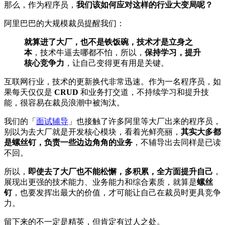
那么，作为程序员，
我们该如何应对这样的行业大变局呢？
阿里巴巴的大规模裁员提醒我们：
就算进了大厂，也不是铁饭碗，技术才是立身之
本
，技术牛逼去哪都不怕，所以，
保持学习，提升
核心竞争力
，让自己变得更有用是关键。
互联网行业，技术的更新换代非常迅速。作为一名程序员，如
果每天仅仅是
CRUD
和业务打交道，不持续学习和提升技
能，很容易在裁员浪潮中被淘汰。
我们的「
面试辅导
」也接触了许多阿里等大厂出来的程序员，
别以为去大厂就是开发核心模块，看着光鲜亮丽，
其实大多都
是螺丝钉，负责一些边边角角的业务
，不辅导出去同样是已读
不回。
所以，
即使去了大厂也不能松懈，多积累，全方面提升自己
，
展现出更强的技术能力、业务能力和综合素质，就算是
螺丝
钉
，也要发挥出最大的价值，才可能让自己在裁员时更具竞争
力。
留下来的不一定是精英，但肯定有过人之处。