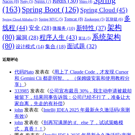
Redis
(30)
Nacos
(8)
Nginx
(7)
Netty
(5)
Shiro
(4)
(163)
Spring Boot
(126)
Spring Cloud
(45)
多
Tomcat
(8)
区块链
(6)
Spring MVC
(5)
Zookeeper
(5)
Spring Cloud Alibaba
(3)
架构
线程
(44)
新特性
(37)
安全
(28)
微服务
(10)
(80)
系统架构
程序人生
(43)
漏洞
(28)
算法
(5)
(80)
面试题
(32)
集合
(18)
设计模式
(14)
近期评论
代码Plato
发表在《
用上了 Claude Code，才发现 Cursor
和 Gemini Cli 都是弱智。。（保姆级安装和使用教程分
享）
》
333985
发表在《
公司宣布裁员 30%，我主动申请被裁却
被留下，结果同事告诉我：公司已经不行了，准备让大
家自离，先走的有补偿
》
john
发表在《
Intellij IDEA 2025 年最新永久激活码(亲测
有效)
》
john
发表在《
别再写满屏的 if、else 了，试试策略模
式，真香！！
》