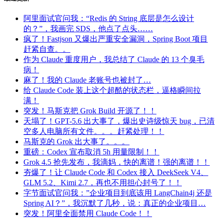
阿里面试官问我：“Redis 的 String 底层是怎么设计
的？”，我画完 SDS，他点了点头……
疯了！Fastjson 又爆出严重安全漏洞，Spring Boot 项目
赶紧自查。。
作为 Claude 重度用户，我总结了 Claude 的 13 个臭毛
病！
麻了！我的 Claude 老账号也被封了…
给 Claude Code 装上这个超酷的状态栏，逼格瞬间拉
满！
突发！马斯克把 Grok Build 开源了！！
天塌了！GPT-5.6 出大事了，爆出史诗级惊天 bug，已清
空多人电脑所有文件。。。赶紧处理！！
马斯克的 Grok 出大事了。。。
重磅：Codex 宣布取消 5h 用量限制！！
Grok 4.5 抢先发布，我滴妈，快的离谱！强的离谱！！
夯爆了！让 Claude Code 和 Codex 接入 DeekSeek V4、
GLM 5.2、Kimi 2.7，再也不用担心封号了！！
字节面试官问我：”企业项目到底该用 LangChain4j 还是
Spring AI？”，我沉默了几秒，说：真正的企业项目…
突发！阿里全面禁用 Claude Code！！