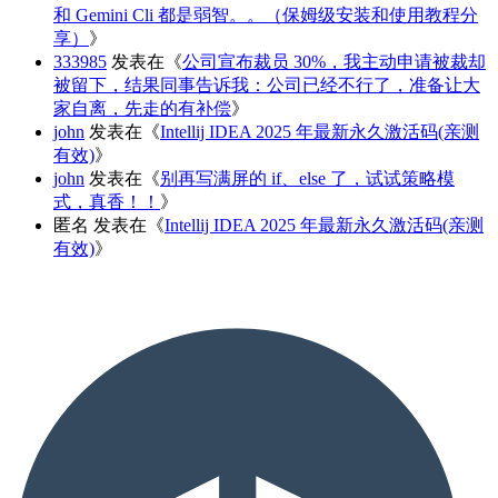
和 Gemini Cli 都是弱智。。（保姆级安装和使用教程分
享）
》
333985
发表在《
公司宣布裁员 30%，我主动申请被裁却
被留下，结果同事告诉我：公司已经不行了，准备让大
家自离，先走的有补偿
》
john
发表在《
Intellij IDEA 2025 年最新永久激活码(亲测
有效)
》
john
发表在《
别再写满屏的 if、else 了，试试策略模
式，真香！！
》
匿名
发表在《
Intellij IDEA 2025 年最新永久激活码(亲测
有效)
》