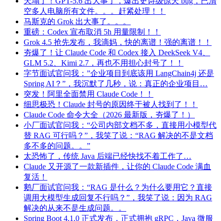
天塌了！GPT-5.6 出大事了，爆出史诗级惊天 bug，已清
空多人电脑所有文件。。。赶紧处理！！
马斯克的 Grok 出大事了。。。
重磅：Codex 宣布取消 5h 用量限制！！
Grok 4.5 抢先发布，我滴妈，快的离谱！强的离谱！！
夯爆了！让 Claude Code 和 Codex 接入 DeekSeek V4、
GLM 5.2、Kimi 2.7，再也不用担心封号了！！
字节面试官问我：”企业项目到底该用 LangChain4j 还是
Spring AI？”，我沉默了几秒，说：真正的企业项目…
突发！阿里全面禁用 Claude Code！！
细思极恐！Claude 封号的原因终于被人找到了！！
Claude Code 命令大全（2026 最新版，夯爆了！）
小厂面试官问我：“公司内部文档不多，直接用小模型代
替 RAG 可行吗？”，我笑了说：“RAG 解决的不是文档
多不多的问题。。”
太恐怖了，传统 Java 后端已经快找不着工作了…
Claude 又开源了一款新插件，让你的 Claude Code 满血
复活！
鹅厂面试官问我：“RAG 是什么？为什么要用它？直接
调用大模型生成回复不行吗？”，我笑了说：因为 RAG
解决的从来不是生成问题。。
Spring Boot 4.1.0 正式发布，正式拥抱 gRPC，Java 微服