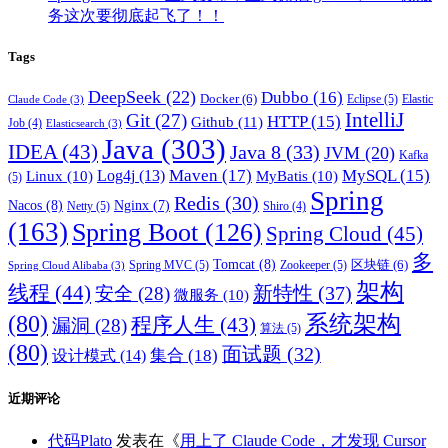
务这次要彻底起飞了！！
Tags
DeepSeek
(22)
Dubbo
(16)
Docker
(6)
Eclipse
(5)
Elastic
Claude Code
(3)
IntelliJ
Git
(27)
HTTP
(15)
Github
(11)
Job
(4)
Elasticsearch
(3)
Java
(303)
IDEA
(43)
Java 8
(33)
JVM
(20)
Kafka
Maven
(17)
MySQL
(15)
Log4j
(13)
Linux
(10)
MyBatis
(10)
(5)
Spring
Redis
(30)
Nacos
(8)
Nginx
(7)
Netty
(5)
Shiro
(4)
(163)
Spring Boot
(126)
Spring Cloud
(45)
多
Tomcat
(8)
区块链
(6)
Spring MVC
(5)
Zookeeper
(5)
Spring Cloud Alibaba
(3)
架构
线程
(44)
新特性
(37)
安全
(28)
微服务
(10)
(80)
系统架构
程序人生
(43)
漏洞
(28)
算法
(5)
(80)
面试题
(32)
集合
(18)
设计模式
(14)
近期评论
代码Plato
发表在《
用上了 Claude Code，才发现 Cursor