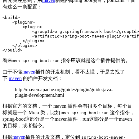
首先我注意到，用
maven
新建的spring boot项目，pom.xml 里面
有这么一条配置：
<build>
<plugins>
<plugin>
<groupId>
org.springframework.boot
</groupId>
<artifactId>
spring-boot-maven-plugin
</artif
</plugin>
</plugins>
</build>
看来
指令应该就是这个插件提供的。
mvn spring-boot:run
由于不懂
maven
插件的开发机制，看不太懂，于是去找了
下
maven
的插件开发文档：
http://maven.apache.org/guides/plugin/guide-java-
plugin-development.html
根据官方的文档，一个 maven 插件会有很多个目标，每个目
标就是一个 Mojo 类，比如
这个指令，
mvn spring-boot:run
spring-boot这部分是一个maven插件，run这部分是一个maven
的目标，或者指令。
根据
maven
插件的开发文档，定位到
spring-boot-maven-