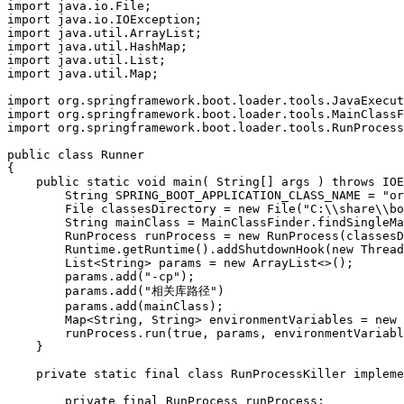
import
java
.
io
.
File
;
import
java
.
io
.
IOException
;
import
java
.
util
.
ArrayList
;
import
java
.
util
.
HashMap
;
import
java
.
util
.
List
;
import
java
.
util
.
Map
;
import
org
.
springframework
.
boot
.
loader
.
tools
.
JavaExecut
import
org
.
springframework
.
boot
.
loader
.
tools
.
MainClassF
import
org
.
springframework
.
boot
.
loader
.
tools
.
RunProcess
public
class
Runner
{
public
static
void
main
(
String
[]
args
)
throws
IOE
String
SPRING_BOOT_APPLICATION_CLASS_NAME
=
"or
File
classesDirectory
=
new
File
(
"C:
\\
share
\\
bo
String
mainClass
=
MainClassFinder
.
findSingleMa
RunProcess
runProcess
=
new
RunProcess
(
classesD
Runtime
.
getRuntime
()
.
addShutdownHook
(
new
Thread
List
<
String
>
params
=
new
ArrayList
<>
();
params
.
add
(
"-cp"
);
params
.
add
(
"相关库路径"
)
params
.
add
(
mainClass
);
Map
<
String
,
String
>
environmentVariables
=
new
runProcess
.
run
(
true
,
params
,
environmentVariabl
}
private
static
final
class
RunProcessKiller
impleme
private
final
RunProcess
runProcess
;