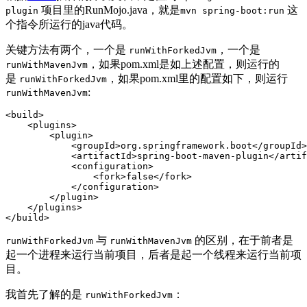
项目里的RunMojo.java，就是
这
plugin
mvn spring-boot:run
个指令所运行的java代码。
关键方法有两个，一个是
，一个是
runWithForkedJvm
，如果pom.xml是如上述配置，则运行的
runWithMavenJvm
是
，如果pom.xml里的配置如下，则运行
runWithForkedJvm
:
runWithMavenJvm
<build>
<plugins>
<plugin>
<groupId>
org.springframework.boot
</groupId>
<artifactId>
spring-boot-maven-plugin
</artif
<configuration>
<fork>
false
</fork>
</configuration>
</plugin>
</plugins>
</build>
与
的区别，在于前者是
runWithForkedJvm
runWithMavenJvm
起一个进程来运行当前项目，后者是起一个线程来运行当前项
目。
我首先了解的是
：
runWithForkedJvm