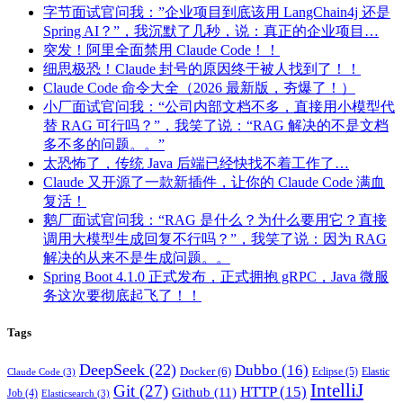
字节面试官问我：”企业项目到底该用 LangChain4j 还是
Spring AI？”，我沉默了几秒，说：真正的企业项目…
突发！阿里全面禁用 Claude Code！！
细思极恐！Claude 封号的原因终于被人找到了！！
Claude Code 命令大全（2026 最新版，夯爆了！）
小厂面试官问我：“公司内部文档不多，直接用小模型代
替 RAG 可行吗？”，我笑了说：“RAG 解决的不是文档
多不多的问题。。”
太恐怖了，传统 Java 后端已经快找不着工作了…
Claude 又开源了一款新插件，让你的 Claude Code 满血
复活！
鹅厂面试官问我：“RAG 是什么？为什么要用它？直接
调用大模型生成回复不行吗？”，我笑了说：因为 RAG
解决的从来不是生成问题。。
Spring Boot 4.1.0 正式发布，正式拥抱 gRPC，Java 微服
务这次要彻底起飞了！！
Tags
DeepSeek
(22)
Dubbo
(16)
Docker
(6)
Eclipse
(5)
Elastic
Claude Code
(3)
IntelliJ
Git
(27)
HTTP
(15)
Github
(11)
Job
(4)
Elasticsearch
(3)