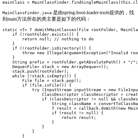
是由spring-boot-loader-tools提供的，找
MainClassFinder.java
到main方法所在的类主要是如下的代码：
static
<
T
>
T
doWithMainClasses
(
File
rootFolder
,
MainCla
if
(
!
rootFolder
.
exists
())
{
return
null
; // nothing to do
}
if
(
!
rootFolder
.
isDirectory
())
{
throw
new
IllegalArgumentException
(
"Invalid roo
}
String
prefix
=
rootFolder
.
getAbsolutePath
()
+
"/"
;
Deque
<
File
>
stack
=
new
ArrayDeque
<>
()
;
stack
.
push
(
rootFolder
)
;
while
(
!
stack
.
isEmpty
())
{
File
file
=
stack
.
pop
()
;
if
(
file
.
isFile
())
{
try
(
InputStream
inputStream
=
new
FileInpu
ClassDescriptor
classDescriptor
=
creat
if
(
classDescriptor
!=
null
&&
classDes
String
className
=
convertToClassNa
T
result
=
callback
.
doWith
(
new
Main
if
(
result
!=
null
)
{
return
result
;
}
}
}
}