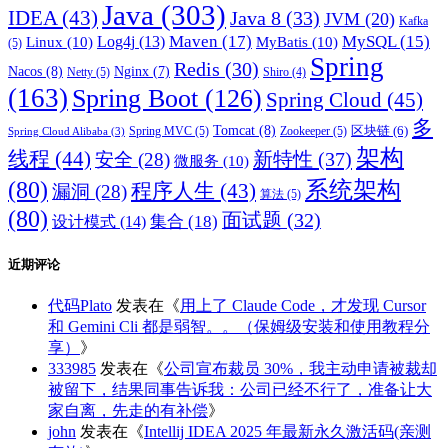
Java
(303)
IDEA
(43)
Java 8
(33)
JVM
(20)
Kafka
Maven
(17)
MySQL
(15)
Log4j
(13)
Linux
(10)
MyBatis
(10)
(5)
Spring
Redis
(30)
Nacos
(8)
Nginx
(7)
Netty
(5)
Shiro
(4)
(163)
Spring Boot
(126)
Spring Cloud
(45)
多
Tomcat
(8)
区块链
(6)
Spring MVC
(5)
Zookeeper
(5)
Spring Cloud Alibaba
(3)
架构
线程
(44)
新特性
(37)
安全
(28)
微服务
(10)
(80)
系统架构
程序人生
(43)
漏洞
(28)
算法
(5)
(80)
面试题
(32)
集合
(18)
设计模式
(14)
近期评论
代码Plato
发表在《
用上了 Claude Code，才发现 Cursor
和 Gemini Cli 都是弱智。。（保姆级安装和使用教程分
享）
》
333985
发表在《
公司宣布裁员 30%，我主动申请被裁却
被留下，结果同事告诉我：公司已经不行了，准备让大
家自离，先走的有补偿
》
john
发表在《
Intellij IDEA 2025 年最新永久激活码(亲测