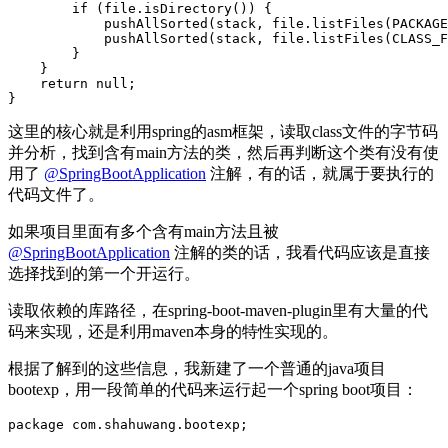
if
(
file
.
isDirectory
())
{
pushAllSorted
(
stack
,
file
.
listFiles
(
PACKAGE
pushAllSorted
(
stack
,
file
.
listFiles
(
CLASS_F
}
}
return
null
;
}
这里的核心就是利用spring的asm框架，读取class文件的字节码
并分析，找到含有main方法的类，然后再判断这个类有没有使
用了
@SpringBootApplication
注解，有的话，就属于要执行的
代码文件了。
如果项目里面有多个含有main方法且被
@SpringBootApplication
注解的类的话，我看代码应该是直接
选择找到的第一个开运行。
读取依赖的库路径，在spring-boot-maven-plugin里有大量的代
码来实现，还是利用maven本身的特性实现的。
根据了解到的这些信息，我新建了一个普通的java项目
bootexp，用一段简单的代码来运行起一个spring boot项目：
package
com
.
shahuwang
.
bootexp
;