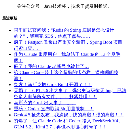
关注公众号：Java技术栈，技术干货及时推送。
最近更新
阿里面试官问我：“Redis 的 String 底层是怎么设计
的？”，我画完 SDS，他点了点头……
疯了！Fastjson 又爆出严重安全漏洞，Spring Boot 项目
赶紧自查。。
作为 Claude 重度用户，我总结了 Claude 的 13 个臭毛
病！
麻了！我的 Claude 老账号也被封了…
给 Claude Code 装上这个超酷的状态栏，逼格瞬间拉
满！
突发！马斯克把 Grok Build 开源了！！
天塌了！GPT-5.6 出大事了，爆出史诗级惊天 bug，已清
空多人电脑所有文件。。。赶紧处理！！
马斯克的 Grok 出大事了。。。
重磅：Codex 宣布取消 5h 用量限制！！
Grok 4.5 抢先发布，我滴妈，快的离谱！强的离谱！！
夯爆了！让 Claude Code 和 Codex 接入 DeekSeek V4、
GLM 5.2、Kimi 2.7，再也不用担心封号了！！