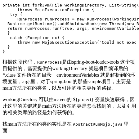
private
int
forkJvm
(
File
workingDirectory
,
List
<
String
\
throws
MojoExecutionException
{
try
{
RunProcess
runProcess
=
new
RunProcess
(
workingDir
Runtime
.
getRuntime
()
.
addShutdownHook
(
new
Thread
(
new
R
return
runProcess
.
run
(
true
,
args
,
environmentVariable
}
catch
(
Exception
ex
)
{
throw
new
MojoExecutionException
(
"Could not exec 
}
}
根据这段代码，
是由spring-boot-loader-tools 这个项
RunProcess
目提供的，需要提供的workingDirectory 就是项目编译后的
*.class 文件所在的目录，environmentVariables 就是解析到的环
境变量，args里，对于spring-boot的那些sample项目，主要是
main方法所在的类名，以及引用的相关类库的路径。
workingDirectory 可以由maven的 ${project} 变量快速获得，因
此这里的关键就是main方法所在的类是怎么找到的，以及引用
的相关类库的路径是如何获得的。
找main方法所在的类的实现是在
里
AbstractRunMojo.java
面：