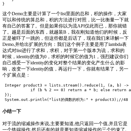
}
这个Demo主要是计算了一个list里面的总和，积的操作，大家
可以和传统的算总和，积的方法进行对照，比一比衡量一下就
有自己的答案了。但是如果你以为流API仅此而已，那你就错
了。越是后面的东西，就越装B，我在刚知道他们的时候，反
正是被吓了一跳的，但这些都是后话了，现在我们来详解一下
Demo,并给出扩展的方向：我们这个例子主要是用了lambda表
达式对list进行了求和，求积，对于第一个版本为说，求和的
时候，identity的值为0，求积的时候它的值为1，强烈建议你们
自己感受一下identity的变化对整个结果的变化产生什么 的影
响，改变一下identity的值，再运行一下，你就有结果了，另一
个扩展点是：
Integer
product3
=
lists
.
stream
()
.
reduce
(
1
,
(
a
,
b
)
-
>
if
(b
%
2
==
0)
return
a
*
b
;
else
return
a
}
);
System
.
out
.
println
(
"list的偶数的积为:"
+
product3
);//
48
小结一下
对于流的缩减操作来说,主要要知道,他只返回一个值,并且它是
一个终端操作,然后还有的就是要知道缩减操作的三个约束了,