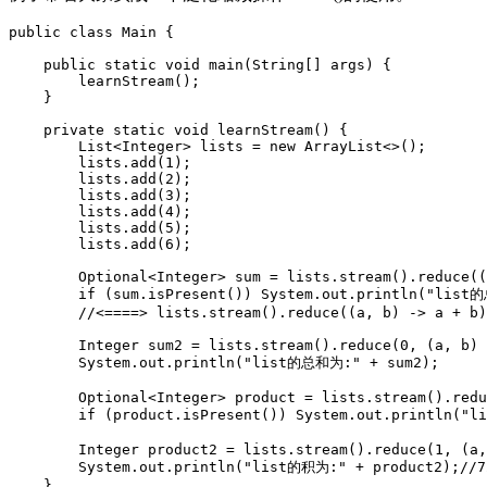
public
class
Main
{
public
static
void
main(String
[]
args)
{
learnStream()
;
}
private
static
void
learnStream
()
{
List<Integer>
lists
=
new
ArrayList<>()
;
lists.add(1)
;
lists.add(2)
;
lists.add(3)
;
lists.add(4)
;
lists.add(5)
;
lists.add(6)
;
Optional<Integer>
sum
=
lists.stream().reduce((
if
(sum.isPresent())
System.out.println("
list
        //<====> lists.stream().reduce((a, b) -> a + b)
        Integer sum2 = lists.stream().reduce(0, (a, b) 
        System.out.println("
list的总和为
:
" + sum2);
        Optional<Integer> product = lists.stream().red
        if (product.isPresent()) System.out.println("
l
        Integer product2 = lists.stream().reduce(1, (a,
        System.out.println("
list的积为
:
"
+
product2
);
//7
}