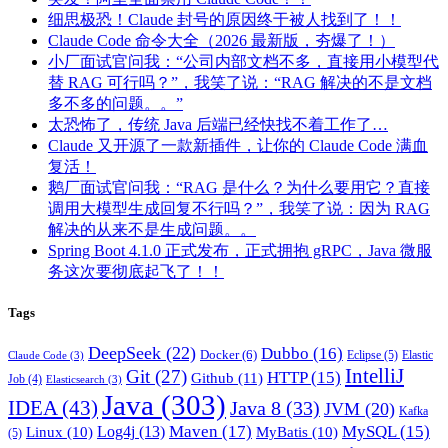
细思极恐！Claude 封号的原因终于被人找到了！！
Claude Code 命令大全（2026 最新版，夯爆了！）
小厂面试官问我：“公司内部文档不多，直接用小模型代
替 RAG 可行吗？”，我笑了说：“RAG 解决的不是文档
多不多的问题。。”
太恐怖了，传统 Java 后端已经快找不着工作了…
Claude 又开源了一款新插件，让你的 Claude Code 满血
复活！
鹅厂面试官问我：“RAG 是什么？为什么要用它？直接
调用大模型生成回复不行吗？”，我笑了说：因为 RAG
解决的从来不是生成问题。。
Spring Boot 4.1.0 正式发布，正式拥抱 gRPC，Java 微服
务这次要彻底起飞了！！
Tags
DeepSeek
(22)
Dubbo
(16)
Docker
(6)
Eclipse
(5)
Elastic
Claude Code
(3)
IntelliJ
Git
(27)
HTTP
(15)
Github
(11)
Job
(4)
Elasticsearch
(3)
Java
(303)
IDEA
(43)
Java 8
(33)
JVM
(20)
Kafka
Maven
(17)
MySQL
(15)
Log4j
(13)
Linux
(10)
MyBatis
(10)
(5)