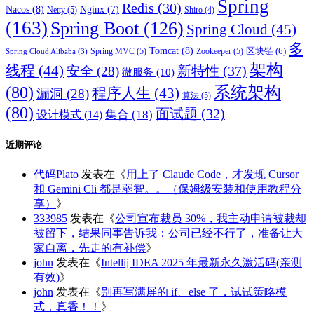
Spring
Redis
(30)
Nacos
(8)
Nginx
(7)
Netty
(5)
Shiro
(4)
(163)
Spring Boot
(126)
Spring Cloud
(45)
多
Tomcat
(8)
区块链
(6)
Spring MVC
(5)
Zookeeper
(5)
Spring Cloud Alibaba
(3)
架构
线程
(44)
新特性
(37)
安全
(28)
微服务
(10)
(80)
系统架构
程序人生
(43)
漏洞
(28)
算法
(5)
(80)
面试题
(32)
集合
(18)
设计模式
(14)
近期评论
代码Plato
发表在《
用上了 Claude Code，才发现 Cursor
和 Gemini Cli 都是弱智。。（保姆级安装和使用教程分
享）
》
333985
发表在《
公司宣布裁员 30%，我主动申请被裁却
被留下，结果同事告诉我：公司已经不行了，准备让大
家自离，先走的有补偿
》
john
发表在《
Intellij IDEA 2025 年最新永久激活码(亲测
有效)
》
john
发表在《
别再写满屏的 if、else 了，试试策略模
式，真香！！
》