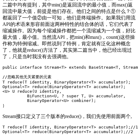
二篇中均有提到，其中min()是返回流中的最小值，而max()返
回流中最大值，前提是他们存在。他们之间的特点是什么？①
都返回了一个值②由一可知，他们是终端操作。如果我们用流
API的术语来形容前面这两种特性的结合体的话，它们代表了
缩减操作。因为每个缩减操作都把一个流缩减为一个值，好比
最大值，最小值。当然流API，把min()和max()，count()这些操
作称为特例缩减。即然说到了特例，肯定就有泛化这种概念
了，他就是reduce()方法了，其实第二篇当中，他已经出现过
了，只是当时我没有去强调他。
public
interface
Stream
<
T
>
extends
BaseStream
<
T
,
Stream
//
忽略其他无关紧要的元素
T
reduce
(
T
identity
,
BinaryOperator
<
T
>
accumulator
);
Optional
<
T
>
reduce
(
BinaryOperator
<
T
>
accumulator
);
<
U
>
U
reduce
(
U
identity
,
BiFunction
<
U
,
?
super
T
,
U
>
accumulator
,
BinaryOperator
<
U
>
combiner
);
｝
Stream接口定义了三个版本的reduce()，我们先使用前面两个,
T reduce(T identity, BinaryOperator<T> accumulator);//1
