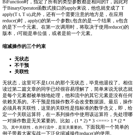
BiFunction时，指定了所有的类型参数都是相同的T，因此对
于BinaryOperator
函数式接口的apply来说，他也就变成了 T
apply(T t, T u),此外，还有一个需要注意的地方是，在应用
reduce()时，apply()的第一个参数t,包含的是一个结果，u包含
的是下一个元素。在第一次调用时，将取决于使用reduce()的
版本，t可能是单位值，或者是前一个元素。
缩减操作的三个约束
无状态
不干预
关联性
无状态，这里可不是LOL的那个无状态，毕竟他退役了。相信
读过第二篇文章的同学已经很容易理解了，简单来说无状态就
是每个元素都被单独地处理，他和流中的其它元素是没有任何
依赖关系的。不干预是指操作数不会改变数据源。最后，操作
必须具有关联性，这里的关联性是指标准的数学含义，即，给
定一个关联运算符，在一系列操作中使用该运算符，先处理哪
一对操作数是无关紧要的。比如，(1 * 2) * 3 <===> 1 * (2 *
3)。
下面我用一个简单的
其中关联性，在并行流中，是至关重要的。
例子带着大家实战一下泛化缩减操作reduce()的使用。