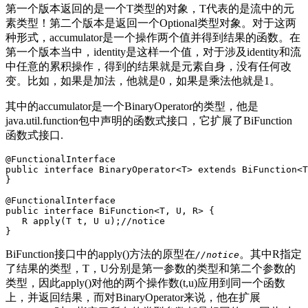
第一个版本返回的是一个T类型的对象，T代表的是流中的元
素类型！第二个版本是返回一个Optional类型对象。对于这两
种形式，accumulator是一个操作两个值并得到结果的函数。在
第一个版本当中，identity是这样一个值，对于涉及identity和流
中任意的累积操作，得到的结果就是元素自身，没有任何改
变。比如，如果是加法，他就是0，如果是乘法他就是1。
其中的accumulator是一个BinaryOperator
的类型，他是
java.util.function包中声明的函数式接口，它扩展了BiFunction
函数式接口.
@
FunctionalInterface
public
interface
BinaryOperator
<
T
>
extends
BiFunction
<
T
}
@
FunctionalInterface
public
interface
BiFunction
<
T
,
U
,
R
>
{
R
apply
(
T
t
,
U
u
);
//
notice
}
BiFunction接口中的apply()方法的原型在
。其中R指定
//notice
了结果的类型，T，U分别是第一参数的类型和第二个参数的
类型，因此apply()对他的两个操作数(t,u)应用到同一个函数
上，并返回结果，而对BinaryOperator
来说，他在扩展