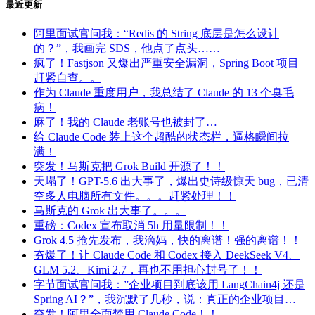
最近更新
阿里面试官问我：“Redis 的 String 底层是怎么设计
的？”，我画完 SDS，他点了点头……
疯了！Fastjson 又爆出严重安全漏洞，Spring Boot 项目
赶紧自查。。
作为 Claude 重度用户，我总结了 Claude 的 13 个臭毛
病！
麻了！我的 Claude 老账号也被封了…
给 Claude Code 装上这个超酷的状态栏，逼格瞬间拉
满！
突发！马斯克把 Grok Build 开源了！！
天塌了！GPT-5.6 出大事了，爆出史诗级惊天 bug，已清
空多人电脑所有文件。。。赶紧处理！！
马斯克的 Grok 出大事了。。。
重磅：Codex 宣布取消 5h 用量限制！！
Grok 4.5 抢先发布，我滴妈，快的离谱！强的离谱！！
夯爆了！让 Claude Code 和 Codex 接入 DeekSeek V4、
GLM 5.2、Kimi 2.7，再也不用担心封号了！！
字节面试官问我：”企业项目到底该用 LangChain4j 还是
Spring AI？”，我沉默了几秒，说：真正的企业项目…
突发！阿里全面禁用 Claude Code！！