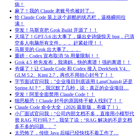
病！
麻了！我的 Claude 老账号也被封了…
给 Claude Code 装上这个超酷的状态栏，逼格瞬间拉
满！
突发！马斯克把 Grok Build 开源了！！
天塌了！GPT-5.6 出大事了，爆出史诗级惊天 bug，已清
空多人电脑所有文件。。。赶紧处理！！
马斯克的 Grok 出大事了。。。
重磅：Codex 宣布取消 5h 用量限制！！
Grok 4.5 抢先发布，我滴妈，快的离谱！强的离谱！！
夯爆了！让 Claude Code 和 Codex 接入 DeekSeek V4、
GLM 5.2、Kimi 2.7，再也不用担心封号了！！
字节面试官问我：”企业项目到底该用 LangChain4j 还是
Spring AI？”，我沉默了几秒，说：真正的企业项目…
突发！阿里全面禁用 Claude Code！！
细思极恐！Claude 封号的原因终于被人找到了！！
Claude Code 命令大全（2026 最新版，夯爆了！）
小厂面试官问我：“公司内部文档不多，直接用小模型代
替 RAG 可行吗？”，我笑了说：“RAG 解决的不是文档
多不多的问题。。”
太恐怖了，传统 Java 后端已经快找不着工作了…