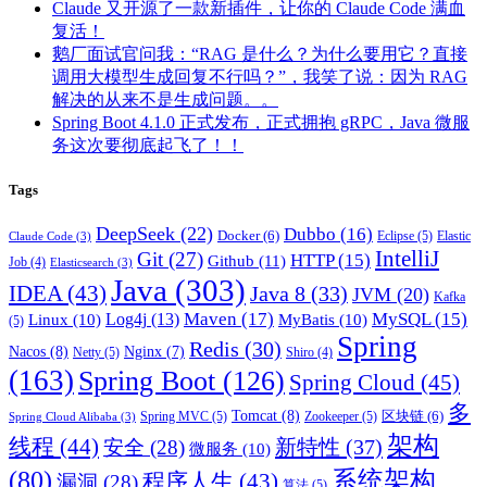
Claude 又开源了一款新插件，让你的 Claude Code 满血
复活！
鹅厂面试官问我：“RAG 是什么？为什么要用它？直接
调用大模型生成回复不行吗？”，我笑了说：因为 RAG
解决的从来不是生成问题。。
Spring Boot 4.1.0 正式发布，正式拥抱 gRPC，Java 微服
务这次要彻底起飞了！！
Tags
DeepSeek
(22)
Dubbo
(16)
Docker
(6)
Eclipse
(5)
Elastic
Claude Code
(3)
IntelliJ
Git
(27)
HTTP
(15)
Github
(11)
Job
(4)
Elasticsearch
(3)
Java
(303)
IDEA
(43)
Java 8
(33)
JVM
(20)
Kafka
Maven
(17)
MySQL
(15)
Log4j
(13)
Linux
(10)
MyBatis
(10)
(5)
Spring
Redis
(30)
Nacos
(8)
Nginx
(7)
Netty
(5)
Shiro
(4)
(163)
Spring Boot
(126)
Spring Cloud
(45)
多
Tomcat
(8)
区块链
(6)
Spring MVC
(5)
Zookeeper
(5)
Spring Cloud Alibaba
(3)
架构
线程
(44)
新特性
(37)
安全
(28)
微服务
(10)
(80)
系统架构
程序人生
(43)
漏洞
(28)
算法
(5)