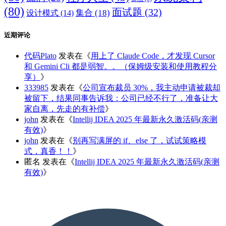
(80)
面试题
(32)
集合
(18)
设计模式
(14)
近期评论
代码Plato
发表在《
用上了 Claude Code，才发现 Cursor
和 Gemini Cli 都是弱智。。（保姆级安装和使用教程分
享）
》
333985
发表在《
公司宣布裁员 30%，我主动申请被裁却
被留下，结果同事告诉我：公司已经不行了，准备让大
家自离，先走的有补偿
》
john
发表在《
Intellij IDEA 2025 年最新永久激活码(亲测
有效)
》
john
发表在《
别再写满屏的 if、else 了，试试策略模
式，真香！！
》
匿名
发表在《
Intellij IDEA 2025 年最新永久激活码(亲测
有效)
》