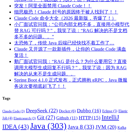
突发！阿里全面禁用 Claude Code！！
细思极恐！Claude 封号的原因终于被人找到了！！
Claude Code 命令大全（2026 最新版，夯爆了！）
小厂面试官问我：“公司内部文档不多，直接用小模型代
替 RAG 可行吗？”，我笑了说：“RAG 解决的不是文档
多不多的问题。。”
太恐怖了，传统 Java 后端已经快找不着工作了…
Claude 又开源了一款新插件，让你的 Claude Code 满血
复活！
鹅厂面试官问我：“RAG 是什么？为什么要用它？直接
调用大模型生成回复不行吗？”，我笑了说：因为 RAG
解决的从来不是生成问题。。
Spring Boot 4.1.0 正式发布，正式拥抱 gRPC，Java 微服
务这次要彻底起飞了！！
Tags
DeepSeek
(22)
Dubbo
(16)
Docker
(6)
Eclipse
(5)
Elastic
Claude Code
(3)
IntelliJ
Git
(27)
HTTP
(15)
Github
(11)
Job
(4)
Elasticsearch
(3)
Java
(303)
IDEA
(43)
Java 8
(33)
JVM
(20)
Kafka