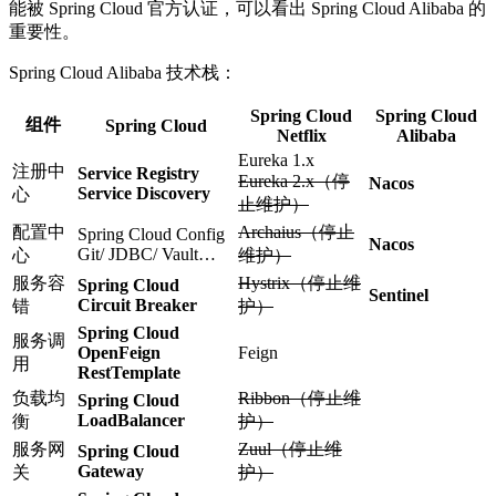
能被 Spring Cloud 官方认证，可以看出 Spring Cloud Alibaba 的
重要性。
Spring Cloud Alibaba 技术栈：
Spring Cloud
Spring Cloud
组件
Spring Cloud
Netflix
Alibaba
Eureka 1.x
注册中
Service Registry
Eureka 2.x（停
Nacos
Service Discovery
心
止维护）
配置中
Archaius（停止
Spring Cloud Config
Nacos
Git/ JDBC/ Vault…
心
维护）
服务容
Hystrix（停止维
Spring Cloud
Sentinel
Circuit Breaker
错
护）
Spring Cloud
服务调
OpenFeign
Feign
用
RestTemplate
负载均
Ribbon（停止维
Spring Cloud
LoadBalancer
衡
护）
服务网
Zuul（停止维
Spring Cloud
Gateway
关
护）