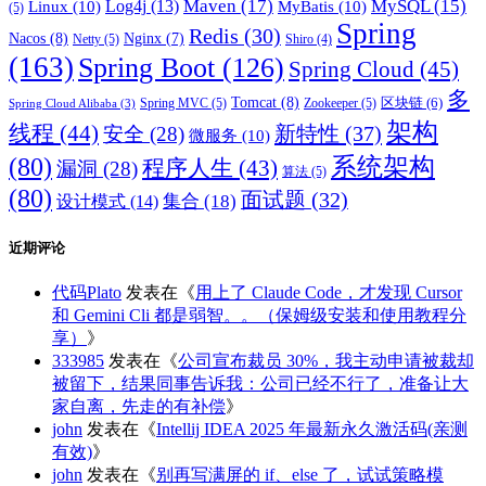
Maven
(17)
MySQL
(15)
Log4j
(13)
Linux
(10)
MyBatis
(10)
(5)
Spring
Redis
(30)
Nacos
(8)
Nginx
(7)
Netty
(5)
Shiro
(4)
(163)
Spring Boot
(126)
Spring Cloud
(45)
多
Tomcat
(8)
区块链
(6)
Spring MVC
(5)
Zookeeper
(5)
Spring Cloud Alibaba
(3)
架构
线程
(44)
新特性
(37)
安全
(28)
微服务
(10)
(80)
系统架构
程序人生
(43)
漏洞
(28)
算法
(5)
(80)
面试题
(32)
集合
(18)
设计模式
(14)
近期评论
代码Plato
发表在《
用上了 Claude Code，才发现 Cursor
和 Gemini Cli 都是弱智。。（保姆级安装和使用教程分
享）
》
333985
发表在《
公司宣布裁员 30%，我主动申请被裁却
被留下，结果同事告诉我：公司已经不行了，准备让大
家自离，先走的有补偿
》
john
发表在《
Intellij IDEA 2025 年最新永久激活码(亲测
有效)
》
john
发表在《
别再写满屏的 if、else 了，试试策略模