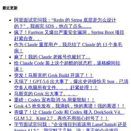
最近更新
阿里面试官问我：“Redis 的 String 底层是怎么设计
的？”，我画完 SDS，他点了点头……
疯了！Fastjson 又爆出严重安全漏洞，Spring Boot 项目
赶紧自查。。
作为 Claude 重度用户，我总结了 Claude 的 13 个臭毛
病！
麻了！我的 Claude 老账号也被封了…
给 Claude Code 装上这个超酷的状态栏，逼格瞬间拉
满！
突发！马斯克把 Grok Build 开源了！！
天塌了！GPT-5.6 出大事了，爆出史诗级惊天 bug，已清
空多人电脑所有文件。。。赶紧处理！！
马斯克的 Grok 出大事了。。。
重磅：Codex 宣布取消 5h 用量限制！！
Grok 4.5 抢先发布，我滴妈，快的离谱！强的离谱！！
夯爆了！让 Claude Code 和 Codex 接入 DeekSeek V4、
GLM 5.2、Kimi 2.7，再也不用担心封号了！！
字节面试官问我：”企业项目到底该用 LangChain4j 还是
Spring AI？”，我沉默了几秒，说：真正的企业项目…