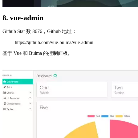
8. vue-admin
Github Star 数 8676，Github 地址：
https://github.com/vue-bulma/vue-admin
基于 Vue 和 Bulma 的控制面板。