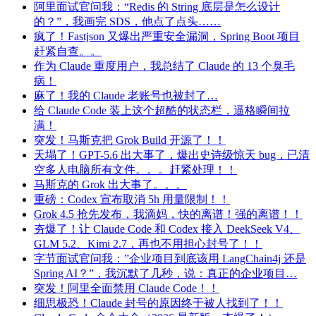
阿里面试官问我：“Redis 的 String 底层是怎么设计
的？”，我画完 SDS，他点了点头……
疯了！Fastjson 又爆出严重安全漏洞，Spring Boot 项目
赶紧自查。。
作为 Claude 重度用户，我总结了 Claude 的 13 个臭毛
病！
麻了！我的 Claude 老账号也被封了…
给 Claude Code 装上这个超酷的状态栏，逼格瞬间拉
满！
突发！马斯克把 Grok Build 开源了！！
天塌了！GPT-5.6 出大事了，爆出史诗级惊天 bug，已清
空多人电脑所有文件。。。赶紧处理！！
马斯克的 Grok 出大事了。。。
重磅：Codex 宣布取消 5h 用量限制！！
Grok 4.5 抢先发布，我滴妈，快的离谱！强的离谱！！
夯爆了！让 Claude Code 和 Codex 接入 DeekSeek V4、
GLM 5.2、Kimi 2.7，再也不用担心封号了！！
字节面试官问我：”企业项目到底该用 LangChain4j 还是
Spring AI？”，我沉默了几秒，说：真正的企业项目…
突发！阿里全面禁用 Claude Code！！
细思极恐！Claude 封号的原因终于被人找到了！！