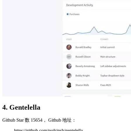
4. Gentelella
Github Star 数 15654， Github 地址：
https://github.com/puikinsh/gentelella