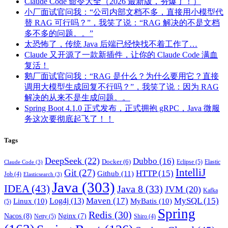
Claude Code 命令大全（2026 最新版，夯爆了！）
小厂面试官问我：“公司内部文档不多，直接用小模型代
替 RAG 可行吗？”，我笑了说：“RAG 解决的不是文档
多不多的问题。。”
太恐怖了，传统 Java 后端已经快找不着工作了…
Claude 又开源了一款新插件，让你的 Claude Code 满血
复活！
鹅厂面试官问我：“RAG 是什么？为什么要用它？直接
调用大模型生成回复不行吗？”，我笑了说：因为 RAG
解决的从来不是生成问题。。
Spring Boot 4.1.0 正式发布，正式拥抱 gRPC，Java 微服
务这次要彻底起飞了！！
Tags
DeepSeek
(22)
Dubbo
(16)
Docker
(6)
Eclipse
(5)
Elastic
Claude Code
(3)
IntelliJ
Git
(27)
HTTP
(15)
Github
(11)
Job
(4)
Elasticsearch
(3)
Java
(303)
IDEA
(43)
Java 8
(33)
JVM
(20)
Kafka
Maven
(17)
MySQL
(15)
Log4j
(13)
Linux
(10)
MyBatis
(10)
(5)
Spring
Redis
(30)
Nacos
(8)
Nginx
(7)
Netty
(5)
Shiro
(4)