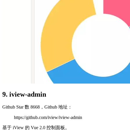
9. iview-admin
Github Star 数 8668，Github 地址：
https://github.com/iview/iview-admin
基于 iView 的 Vue 2.0 控制面板。