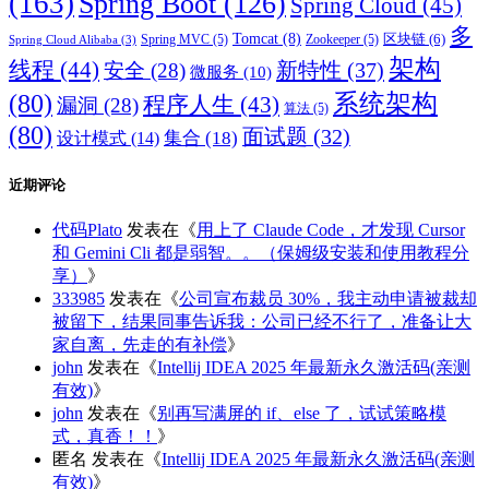
(163)
Spring Boot
(126)
Spring Cloud
(45)
多
Tomcat
(8)
区块链
(6)
Spring MVC
(5)
Zookeeper
(5)
Spring Cloud Alibaba
(3)
架构
线程
(44)
新特性
(37)
安全
(28)
微服务
(10)
(80)
系统架构
程序人生
(43)
漏洞
(28)
算法
(5)
(80)
面试题
(32)
集合
(18)
设计模式
(14)
近期评论
代码Plato
发表在《
用上了 Claude Code，才发现 Cursor
和 Gemini Cli 都是弱智。。（保姆级安装和使用教程分
享）
》
333985
发表在《
公司宣布裁员 30%，我主动申请被裁却
被留下，结果同事告诉我：公司已经不行了，准备让大
家自离，先走的有补偿
》
john
发表在《
Intellij IDEA 2025 年最新永久激活码(亲测
有效)
》
john
发表在《
别再写满屏的 if、else 了，试试策略模
式，真香！！
》
匿名
发表在《
Intellij IDEA 2025 年最新永久激活码(亲测
有效)
》