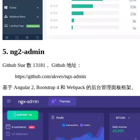
5. ng2-admin
Github Star 数 13181， Github 地址：
https://github.com/akveo/ngx-admin
基于 Angular 2, Bootstrap 4 和 Webpack 的后台管理面板框架。