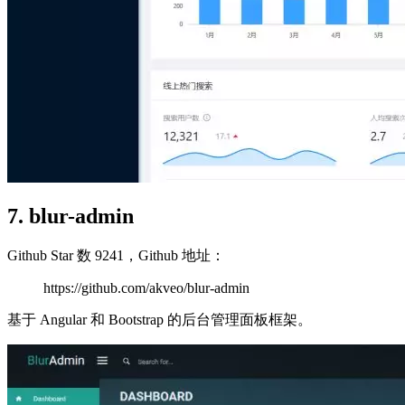
7. blur-admin
Github Star 数 9241，Github 地址：
https://github.com/akveo/blur-admin
基于 Angular 和 Bootstrap 的后台管理面板框架。