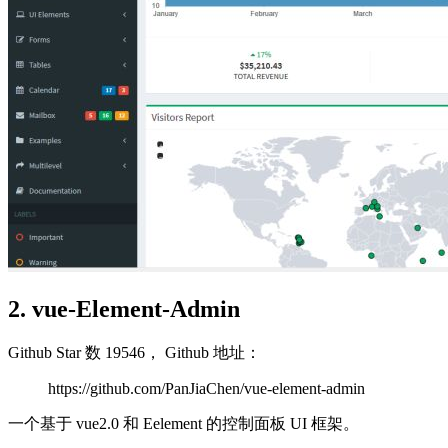
2. vue-Element-Admin
Github Star 数 19546， Github 地址：
https://github.com/PanJiaChen/vue-element-admin
一个基于 vue2.0 和 Eelement 的控制面板 UI 框架。