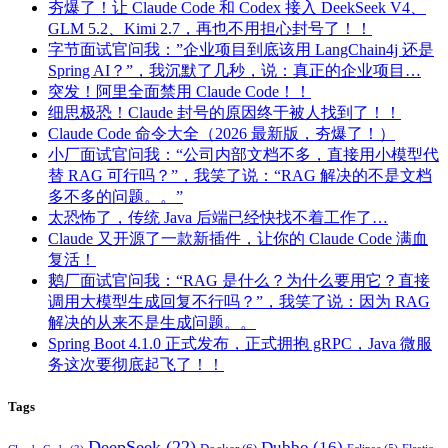
夯爆了！让 Claude Code 和 Codex 接入 DeekSeek V4、
GLM 5.2、Kimi 2.7，再也不用担心封号了！！
字节面试官问我：”企业项目到底该用 LangChain4j 还是
Spring AI？”，我沉默了几秒，说：真正的企业项目…
突发！阿里全面禁用 Claude Code！！
细思极恐！Claude 封号的原因终于被人找到了！！
Claude Code 命令大全（2026 最新版，夯爆了！）
小厂面试官问我：“公司内部文档不多，直接用小模型代
替 RAG 可行吗？”，我笑了说：“RAG 解决的不是文档
多不多的问题。。”
太恐怖了，传统 Java 后端已经快找不着工作了…
Claude 又开源了一款新插件，让你的 Claude Code 满血
复活！
鹅厂面试官问我：“RAG 是什么？为什么要用它？直接
调用大模型生成回复不行吗？”，我笑了说：因为 RAG
解决的从来不是生成问题。。
Spring Boot 4.1.0 正式发布，正式拥抱 gRPC，Java 微服
务这次要彻底起飞了！！
Tags
DeepSeek
(22)
Dubbo
(16)