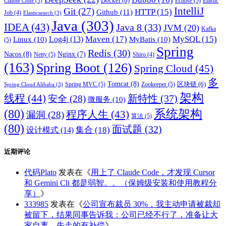
Docker
(6)
Eclipse
(5)
Elastic
Claude Code
(3)
IntelliJ
Git
(27)
HTTP
(15)
Github
(11)
Job
(4)
Elasticsearch
(3)
Java
(303)
IDEA
(43)
Java 8
(33)
JVM
(20)
Kafka
Maven
(17)
MySQL
(15)
Log4j
(13)
Linux
(10)
MyBatis
(10)
(5)
Spring
Redis
(30)
Nacos
(8)
Nginx
(7)
Netty
(5)
Shiro
(4)
(163)
Spring Boot
(126)
Spring Cloud
(45)
多
Tomcat
(8)
区块链
(6)
Spring MVC
(5)
Zookeeper
(5)
Spring Cloud Alibaba
(3)
架构
线程
(44)
新特性
(37)
安全
(28)
微服务
(10)
(80)
系统架构
程序人生
(43)
漏洞
(28)
算法
(5)
(80)
面试题
(32)
集合
(18)
设计模式
(14)
近期评论
代码Plato
发表在《
用上了 Claude Code，才发现 Cursor
和 Gemini Cli 都是弱智。。（保姆级安装和使用教程分
享）
》
333985
发表在《
公司宣布裁员 30%，我主动申请被裁却
被留下，结果同事告诉我：公司已经不行了，准备让大
家自离，先走的有补偿
》