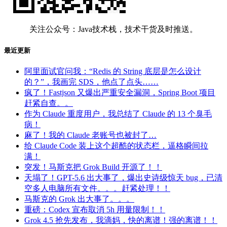
关注公众号：Java技术栈，技术干货及时推送。
最近更新
阿里面试官问我：“Redis 的 String 底层是怎么设计
的？”，我画完 SDS，他点了点头……
疯了！Fastjson 又爆出严重安全漏洞，Spring Boot 项目
赶紧自查。。
作为 Claude 重度用户，我总结了 Claude 的 13 个臭毛
病！
麻了！我的 Claude 老账号也被封了…
给 Claude Code 装上这个超酷的状态栏，逼格瞬间拉
满！
突发！马斯克把 Grok Build 开源了！！
天塌了！GPT-5.6 出大事了，爆出史诗级惊天 bug，已清
空多人电脑所有文件。。。赶紧处理！！
马斯克的 Grok 出大事了。。。
重磅：Codex 宣布取消 5h 用量限制！！
Grok 4.5 抢先发布，我滴妈，快的离谱！强的离谱！！