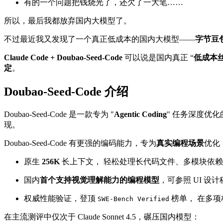
有的一个问题把钱烧光了，还欠了一大笔……
所以，最后我都放弃国内大模型了。
不过最近我又发现了一个真正低成本的国内大模型——
字节豆包
Claude Code + Doubao-Seed-Code
可以说是国内真正 “
低成本丝滑
定
。
Doubao-Seed-Code 介绍
Doubao-Seed-Code 是一款专为 "
Agentic Coding
" 任务深度优
现。
Doubao-Seed-Code 有更强的编码能力，专为
真实编程场景
优化
原生
256K
长上下文， 轻松处理长代码文件、多模块依
国内
首个支持视觉理解能力的编程模型
，可参照 UI 
权威性能验证，登顶
榜单， 在多
SWE-Bench Verified
在主流测评中仅次于 Claude Sonnet 4.5，碾压国内模型：