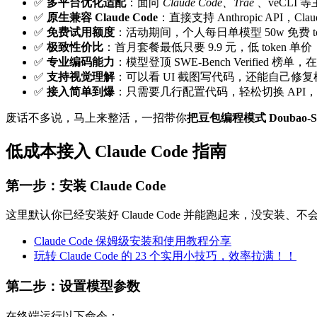
✅
多平台优化适配
：面向
Claude Code、Trae
、veCLI
✅
原生兼容 Claude Code
：直接支持 Anthropic API，Cl
✅
免费试用额度
：活动期间，个人每日单模型 50w 免费 toke
✅
极致性价比
：首月套餐最低只要 9.9 元，低 token
✅
专业编码能力
：模型登顶 SWE-Bench Verified 榜单
✅
支持视觉理解
：可以看 UI 截图写代码，还能自己修复
✅
接入简单到爆
：只需要几行配置代码，轻松切换 API
废话不多说，马上来整活，一招带你
把豆包编程模式 Doubao-See
低成本接入 Claude Code 指南
第一步：安装 Claude Code
这里默认你已经安装好 Claude Code 并能跑起来，没安装
Claude Code 保姆级安装和使用教程分享
玩转 Claude Code 的 23 个实用小技巧，效率拉满！！
第二步：设置模型参数
在终端运行以下命令：