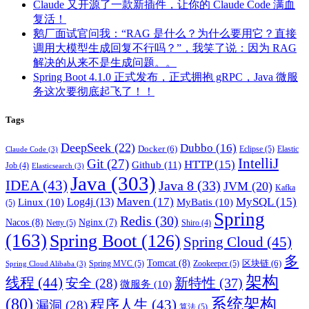
Claude 又开源了一款新插件，让你的 Claude Code 满血
复活！
鹅厂面试官问我：“RAG 是什么？为什么要用它？直接
调用大模型生成回复不行吗？”，我笑了说：因为 RAG
解决的从来不是生成问题。。
Spring Boot 4.1.0 正式发布，正式拥抱 gRPC，Java 微服
务这次要彻底起飞了！！
Tags
DeepSeek
(22)
Dubbo
(16)
Docker
(6)
Eclipse
(5)
Elastic
Claude Code
(3)
IntelliJ
Git
(27)
HTTP
(15)
Github
(11)
Job
(4)
Elasticsearch
(3)
Java
(303)
IDEA
(43)
Java 8
(33)
JVM
(20)
Kafka
Maven
(17)
MySQL
(15)
Log4j
(13)
Linux
(10)
MyBatis
(10)
(5)
Spring
Redis
(30)
Nacos
(8)
Nginx
(7)
Netty
(5)
Shiro
(4)
(163)
Spring Boot
(126)
Spring Cloud
(45)
多
Tomcat
(8)
区块链
(6)
Spring MVC
(5)
Zookeeper
(5)
Spring Cloud Alibaba
(3)
架构
线程
(44)
新特性
(37)
安全
(28)
微服务
(10)
(80)
系统架构
程序人生
(43)
漏洞
(28)
算法
(5)