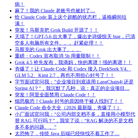
病！
麻了！我的 Claude 老账号也被封了…
给 Claude Code 装上这个超酷的状态栏，逼格瞬间拉
满！
突发！马斯克把 Grok Build 开源了！！
天塌了！GPT-5.6 出大事了，爆出史诗级惊天 bug，已清
空多人电脑所有文件。。。赶紧处理！！
马斯克的 Grok 出大事了。。。
重磅：Codex 宣布取消 5h 用量限制！！
Grok 4.5 抢先发布，我滴妈，快的离谱！强的离谱！！
夯爆了！让 Claude Code 和 Codex 接入 DeekSeek V4、
GLM 5.2、Kimi 2.7，再也不用担心封号了！！
字节面试官问我：”企业项目到底该用 LangChain4j 还是
Spring AI？”，我沉默了几秒，说：真正的企业项目…
突发！阿里全面禁用 Claude Code！！
细思极恐！Claude 封号的原因终于被人找到了！！
Claude Code 命令大全（2026 最新版，夯爆了！）
小厂面试官问我：“公司内部文档不多，直接用小模型代
替 RAG 可行吗？”，我笑了说：“RAG 解决的不是文档
多不多的问题。。”
太恐怖了，传统 Java 后端已经快找不着工作了…