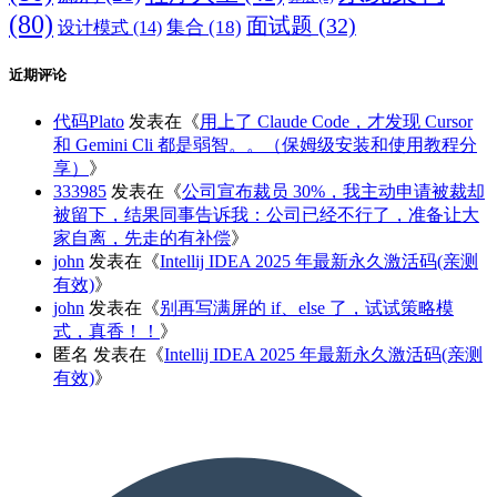
(80)
面试题
(32)
集合
(18)
设计模式
(14)
近期评论
代码Plato
发表在《
用上了 Claude Code，才发现 Cursor
和 Gemini Cli 都是弱智。。（保姆级安装和使用教程分
享）
》
333985
发表在《
公司宣布裁员 30%，我主动申请被裁却
被留下，结果同事告诉我：公司已经不行了，准备让大
家自离，先走的有补偿
》
john
发表在《
Intellij IDEA 2025 年最新永久激活码(亲测
有效)
》
john
发表在《
别再写满屏的 if、else 了，试试策略模
式，真香！！
》
匿名
发表在《
Intellij IDEA 2025 年最新永久激活码(亲测
有效)
》