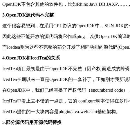
OpenJDK不包含其他的软件包，比如Rhino Java DB
3.OpenJDK源代码不完整
这个很容易想到，在采用GPL协议的OpenJDK中，SUN J
因此这些不能开放的源代码将它作成plug，以供OpenJDK编译
而Icedtea则为这些不完整的部分开发了相同功能的源代码(OpenJ
4.OpenJDK和IcedTea的关系
IcedTea项目最初是由于OpenJDK不完整（因产权 而造
IcedTea长期以来一直是OpenJDK的一套补丁，正如刚才我所说到
在OpenJDK中，我们已经替换了产权代码（encumbered 
IcedTea中看上去不错的一点是，它的 configure脚本使得在多种不
IcedTea提供的一大块内容是plugin/java-web-start基础架构。
5.部分源代码用开源代码替换