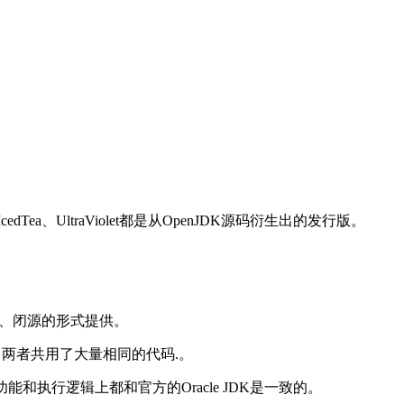
a、UltraViolet都是从OpenJDK源码衍生出的发行版。
JDK专有、闭源的形式提供。
常接近的，两者共用了大量相同的代码.。
执行逻辑上都和官方的Oracle JDK是一致的。