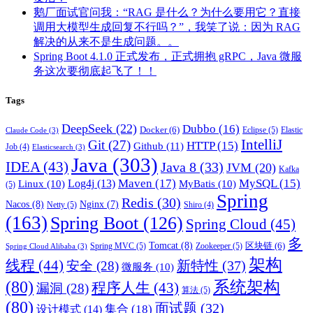
鹅厂面试官问我：“RAG 是什么？为什么要用它？直接
调用大模型生成回复不行吗？”，我笑了说：因为 RAG
解决的从来不是生成问题。。
Spring Boot 4.1.0 正式发布，正式拥抱 gRPC，Java 微服
务这次要彻底起飞了！！
Tags
DeepSeek
(22)
Dubbo
(16)
Docker
(6)
Eclipse
(5)
Elastic
Claude Code
(3)
IntelliJ
Git
(27)
HTTP
(15)
Github
(11)
Job
(4)
Elasticsearch
(3)
Java
(303)
IDEA
(43)
Java 8
(33)
JVM
(20)
Kafka
Maven
(17)
MySQL
(15)
Log4j
(13)
Linux
(10)
MyBatis
(10)
(5)
Spring
Redis
(30)
Nacos
(8)
Nginx
(7)
Netty
(5)
Shiro
(4)
(163)
Spring Boot
(126)
Spring Cloud
(45)
多
Tomcat
(8)
区块链
(6)
Spring MVC
(5)
Zookeeper
(5)
Spring Cloud Alibaba
(3)
架构
线程
(44)
新特性
(37)
安全
(28)
微服务
(10)
(80)
系统架构
程序人生
(43)
漏洞
(28)
算法
(5)
(80)
面试题
(32)
集合
(18)
设计模式
(14)