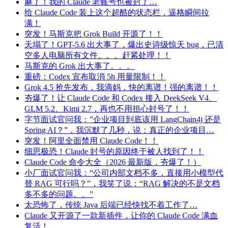
麻了！我的 Claude 老账号也被封了…
给 Claude Code 装上这个超酷的状态栏，逼格瞬间拉
满！
突发！马斯克把 Grok Build 开源了！！
天塌了！GPT-5.6 出大事了，爆出史诗级惊天 bug，已清
空多人电脑所有文件。。。赶紧处理！！
马斯克的 Grok 出大事了。。。
重磅：Codex 宣布取消 5h 用量限制！！
Grok 4.5 抢先发布，我滴妈，快的离谱！强的离谱！！
夯爆了！让 Claude Code 和 Codex 接入 DeekSeek V4、
GLM 5.2、Kimi 2.7，再也不用担心封号了！！
字节面试官问我：”企业项目到底该用 LangChain4j 还是
Spring AI？”，我沉默了几秒，说：真正的企业项目…
突发！阿里全面禁用 Claude Code！！
细思极恐！Claude 封号的原因终于被人找到了！！
Claude Code 命令大全（2026 最新版，夯爆了！）
小厂面试官问我：“公司内部文档不多，直接用小模型代
替 RAG 可行吗？”，我笑了说：“RAG 解决的不是文档
多不多的问题。。”
太恐怖了，传统 Java 后端已经快找不着工作了…
Claude 又开源了一款新插件，让你的 Claude Code 满血
复活！