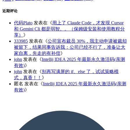
近期评论
代码Plato
发表在《
用上了 Claude Code，才发现 Cursor
和 Gemini Cli 都是弱智。。（保姆级安装和使用教程分
享）
》
333985
发表在《
公司宣布裁员 30%，我主动申请被裁却
被留下，结果同事告诉我：公司已经不行了，准备让大
家自离，先走的有补偿
》
john
发表在《
Intellij IDEA 2025 年最新永久激活码(亲测
有效)
》
john
发表在《
别再写满屏的 if、else 了，试试策略模
式，真香！！
》
匿名
发表在《
Intellij IDEA 2025 年最新永久激活码(亲测
有效)
》