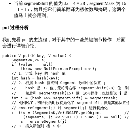
当前 segmentShift 的值为 32 – 4 = 28，segmentMask 为 16
– 1 = 15，姑且把它们简单翻译为移位数和掩码，这两个
值马上就会用到。
put 过程分析
我们先看 put 的主流程，对于其中的一些关键细节操作，后面
会进行详细介绍。
public
V
put
(
K
key
,
V
value
)
{
Segment
<
K
,
V
>
s
;
if
(
value
==
null
)
throw
new
NullPointerException
();
//
1.
计算
key
的
hash
值
int
hash
=
hash
(
key
);
//
2.
根据
hash
值找到
Segment
数组中的位置
j
//
hash
是
32
位
，
无符号右移
segmentShift
(
28
)
位
，
剩
//
然后和
segmentMask
(
15
)
做一次与操作
，
也就是说
j
是
int
j
=
(
hash
>>>
segmentShift
)
&
segmentMask
;
//
刚刚说了
，
初始化的时候初始化了
segment
[
0
]
，
但是其他位置
//
ensureSegment
(
j
)
对
segment
[
j
]
进行初始化
if
((
s
=
(
Segment
<
K
,
V
>
)
UNSAFE
.
getObject
//
(
segments
,
(
j
<<
SSHIFT
)
+
SBASE
))
==
null
)
//
s
=
ensureSegment
(
j
);
//
3.
插入新值到
槽
s
中