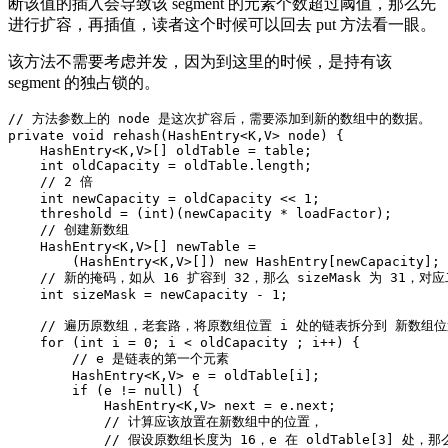
断该值的插入会导致该 segment 的元素个数超过阈值，那么先
进行扩容，再插值，读者这个时候可以回去 put 方法看一眼。
该方法不需要考虑并发，因为到这里的时候，是持有该
segment 的独占锁的。
//
方法参数上的
node
是这次扩容后
，
需要添加到新的数组中的数据
。
private
void
rehash
(
HashEntry
<
K
,
V
>
node
)
{
HashEntry
<
K
,
V
>
[]
oldTable
=
table
;
int
oldCapacity
=
oldTable
.
length
;
//
2
倍
int
newCapacity
=
oldCapacity
<<
1
;
threshold
=
(
int
)(
newCapacity
*
loadFactor
);
//
创建新数组
HashEntry
<
K
,
V
>
[]
newTable
=
(
HashEntry
<
K
,
V
>
[]
)
new
HashEntry
[
newCapacity
]
;
//
新的掩码
，
如从
16
扩容到
32
，
那么
sizeMask
为
31
，
对应
int
sizeMask
=
newCapacity
-
1
;
//
遍历原数组
，
老套路
，
将原数组位置
i
处的链表拆分到
新数组位
for
(
int
i
=
0
;
i
<
oldCapacity
;
i
++
)
{
//
e
是链表的第一个元素
HashEntry
<
K
,
V
>
e
=
oldTable
[
i
]
;
if
(
e
!=
null
)
{
HashEntry
<
K
,
V
>
next
=
e
.
next
;
//
计算应该放置在新数组中的位置
，
//
假设原数组长度为
16
，
e
在
oldTable
[
3
]
处
，
那