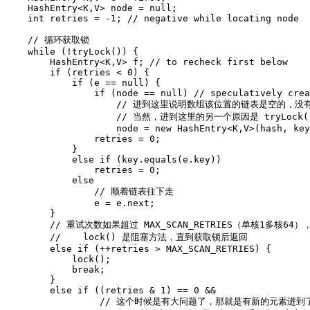
HashEntry
<
K
,
V
>
node
=
null
;
int
retries
=
-
1
; // negative while locating node
//
循环获取锁
while
(
!
tryLock
())
{
HashEntry
<
K
,
V
>
f
; // to recheck first below
if
(
retries
<
0
)
{
if
(
e
==
null
)
{
if
(
node
==
null
)
//
speculatively
crea
//
进到这里说明数组该位置的链表是空的，没
//
当然，进到这里的另一个原因是
tryLock
(
node
=
new
HashEntry
<
K
,
V
>
(
hash
,
key
retries
=
0
;
}
else
if
(
key
.
equals
(
e
.
key
))
retries
=
0
;
else
//
顺着链表往下走
e
=
e
.
next
;
}
//
重试次数如果超过
MAX_SCAN_RETRIES
（单核
1
多核
64
）
//
lock
()
是阻塞方法，直到获取锁后返回
else
if
(
++
retries
>
MAX_SCAN_RETRIES
)
{
lock
()
;
break
;
}
else
if
((
retries
&
1
)
==
0
&&
//
这个时候是有大问题了，那就是有新的元素进到