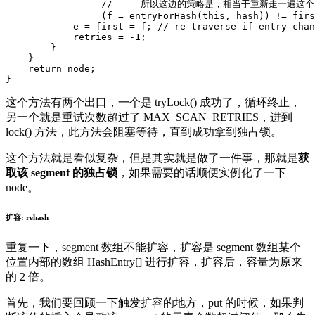
//
所以这边的策略是，相当于重新走一遍这个
(
f
=
entryForHash
(
this
,
hash
))
!=
firs
e
=
first
=
f
; // re-traverse if entry chan
retries
=
-
1
;
}
}
return
node
;
}
这个方法有两个出口，一个是 tryLock() 成功了，循环终止，
另一个就是重试次数超过了 MAX_SCAN_RETRIES，进到
lock() 方法，此方法会阻塞等待，直到成功拿到独占锁。
这个方法就是看似复杂，但是其实就是做了一件事，那就是
获
取该 segment 的独占锁
，如果需要的话顺便实例化了一下
node。
扩容: rehash
重复一下，segment 数组不能扩容，扩容是 segment 数组某个
位置内部的数组 HashEntry[] 进行扩容，扩容后，容量为原来
的 2 倍。
首先，我们要回顾一下触发扩容的地方，put 的时候，如果判