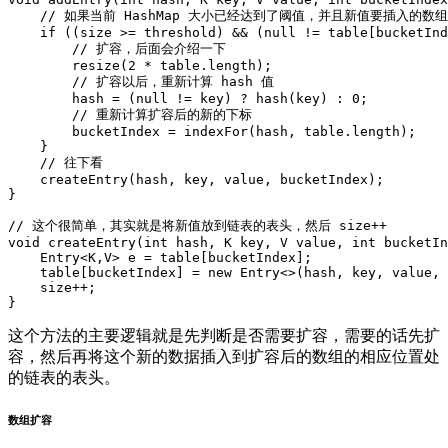
//
如果当前
HashMap
大小已经达到了阈值
，
并且新值要插入的数组
if
((
size
>=
threshold
)
&&
(
null
!=
table
[
bucketInd
//
扩容
，
后面会介绍一下
resize
(
2
*
table
.
length
);
//
扩容以后
，
重新计算
hash
值
hash
=
(
null
!=
key
)
?
hash
(
key
)
:
0
;
//
重新计算扩容后的新的下标
bucketIndex
=
indexFor
(
hash
,
table
.
length
);
}
//
往下看
createEntry
(
hash
,
key
,
value
,
bucketIndex
);
}
//
这个很简单
，
其实就是将新值放到链表的表头
，
然后
size
++
void
createEntry
(
int
hash
,
K
key
,
V
value
,
int
bucketIn
Entry
<
K
,
V
>
e
=
table
[
bucketIndex
]
;
table
[
bucketIndex
]
=
new
Entry
<>
(
hash
,
key
,
value
,
size
++
;
}
这个方法的主要逻辑就是先判断是否需要扩容，需要的话先扩
容，然后再将这个新的数据插入到扩容后的数组的相应位置处
的链表的表头。
数组扩容