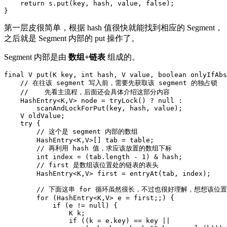
return
s
.
put
(
key
,
hash
,
value
,
false
);
}
第一层皮很简单，根据 hash 值很快就能找到相应的 Segment，
之后就是 Segment 内部的 put 操作了。
Segment 内部是由
数组+链表
组成的。
final
V
put
(
K
key
,
int
hash
,
V
value
,
boolean
onlyIfAbs
//
在往该
segment
写入前，需要先获取该
segment
的独占锁
//
先看主流程，后面还会具体介绍这部分内容
HashEntry
<
K
,
V
>
node
=
tryLock
()
?
null
:
scanAndLockForPut
(
key
,
hash
,
value
)
;
V
oldValue
;
try
{
//
这个是
segment
内部的数组
HashEntry
<
K
,
V
>
[]
tab
=
table
;
//
再利用
hash
值，求应该放置的数组下标
int
index
=
(
tab
.
length
-
1
)
&
hash
;
//
first
是数组该位置处的链表的表头
HashEntry
<
K
,
V
>
first
=
entryAt
(
tab
,
index
)
;
//
下面这串
for
循环虽然很长，不过也很好理解，想想该位置
for
(
HashEntry
<
K
,
V
>
e
=
first
;;) {
if
(
e
!=
null
)
{
K
k
;
if
((
k
=
e
.
key
)
==
key
||