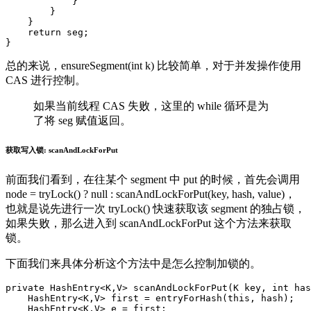
}
}
}
return
seg
;
}
总的来说，ensureSegment(int k) 比较简单，对于并发操作使用
CAS 进行控制。
如果当前线程 CAS 失败，这里的 while 循环是为
了将 seg 赋值返回。
获取写入锁: scanAndLockForPut
前面我们看到，在往某个 segment 中 put 的时候，首先会调用
node = tryLock() ? null : scanAndLockForPut(key, hash, value)，
也就是说先进行一次 tryLock() 快速获取该 segment 的独占锁，
如果失败，那么进入到 scanAndLockForPut 这个方法来获取
锁。
下面我们来具体分析这个方法中是怎么控制加锁的。
private
HashEntry
<
K
,
V
>
scanAndLockForPut
(
K
key
,
int
has
HashEntry
<
K
,
V
>
first
=
entryForHash
(
this
,
hash
)
;
HashEntry
<
K
,
V
>
e
=
first
;