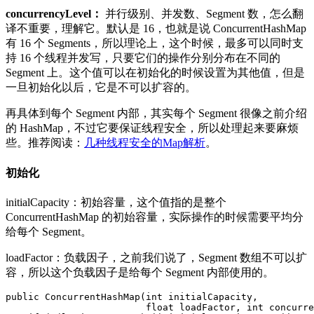
concurrencyLevel：
并行级别、并发数、Segment 数，怎么翻
译不重要，理解它。默认是 16，也就是说 ConcurrentHashMap
有 16 个 Segments，所以理论上，这个时候，最多可以同时支
持 16 个线程并发写，只要它们的操作分别分布在不同的
Segment 上。这个值可以在初始化的时候设置为其他值，但是
一旦初始化以后，它是不可以扩容的。
再具体到每个 Segment 内部，其实每个 Segment 很像之前介绍
的 HashMap，不过它要保证线程安全，所以处理起来要麻烦
些。推荐阅读：
几种线程安全的Map解析
。
初始化
initialCapacity：初始容量，这个值指的是整个
ConcurrentHashMap 的初始容量，实际操作的时候需要平均分
给每个 Segment。
loadFactor：负载因子，之前我们说了，Segment 数组不可以扩
容，所以这个负载因子是给每个 Segment 内部使用的。
public
ConcurrentHashMap
(
int
initialCapacity
,
float
loadFactor
,
int
concurre