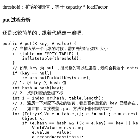
threshold：扩容的阈值，等于 capacity * loadFactor
put 过程分析
还是比较简单的，跟着代码走一遍吧。
public
V
put
(
K
key
,
V
value
)
{
//
当插入第一个元素的时候
，
需要先初始化数组大小
if
(
table
==
EMPTY_TABLE
)
{
inflateTable
(
threshold
);
}
//
如果
key
为
null
，
感兴趣的可以往里看
，
最终会将这个
entr
if
(
key
==
null
)
return
putForNullKey
(
value
);
//
1.
求
key
的
hash
值
int
hash
=
hash
(
key
);
//
2.
找到对应的数组下标
int
i
=
indexFor
(
hash
,
table
.
length
);
//
3.
遍历一下对应下标处的链表
，
看是否有重复的
key
已经存在
//
如果有
，
直接覆盖
，
put
方法返回旧值就结束了
for
(
Entry
<
K
,
V
>
e
=
table
[
i
]
;
e
!=
null
;
e
=
e
.
next
Object
k
;
if
(
e
.
hash
==
hash
&&
((
k
=
e
.
key
)
==
key
||
ke
V
oldValue
=
e
.
value
;
e
.
value
=
value
;
e
.
recordAccess
(
this
);