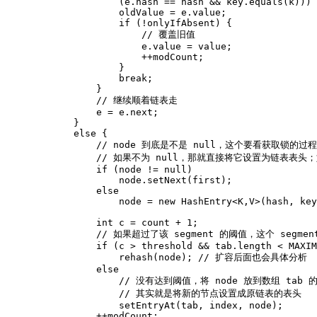
(
e
.
hash
==
hash
&&
key
.
equals
(
k
)))
oldValue
=
e
.
value
;
if
(
!
onlyIfAbsent
)
{
//
覆盖旧值
e
.
value
=
value
;
++
modCount
;
}
break
;
}
//
继续顺着链表走
e
=
e
.
next
;
}
else
{
//
node
到底是不是
null
，这个要看获取锁的过程
//
如果不为
null
，那就直接将它设置为链表表头；
if
(
node
!=
null
)
node
.
setNext
(
first
)
;
else
node
=
new
HashEntry
<
K
,
V
>
(
hash
,
key
int
c
=
count
+
1
;
//
如果超过了该
segment
的阈值，这个
segmen
if
(
c
>
threshold
&&
tab
.
length
<
MAXIM
rehash
(
node
)
; // 扩容后面也会具体分析
else
//
没有达到阈值，将
node
放到数组
tab
//
其实就是将新的节点设置成原链表的表头
setEntryAt
(
tab
,
index
,
node
)
;
++
modCount
;