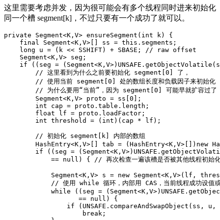
这里需要考虑并发，因为很可能会有多个线程同时进来初始化
同一个槽 segment[k]，不过只要有一个成功了就可以。
private
Segment
<
K
,
V
>
ensureSegment
(
int
k
)
{
final
Segment
<
K
,
V
>
[]
ss
=
this
.
segments
;
long
u
=
(
k
<<
SSHIFT
)
+
SBASE
;
//
raw
offset
Segment
<
K
,
V
>
seg
;
if
((
seg
=
(
Segment
<
K
,
V
>
)
UNSAFE
.
getObjectVolatile
(
s
//
这里看到为什么之前要初始化
segment
[
0
]
了
，
//
使用当前
segment
[
0
]
处的数组长度和负载因子来初始化
//
为什么要用
“
当前
”，
因为
segment
[
0
]
可能早就扩容过了
Segment
<
K
,
V
>
proto
=
ss
[
0
]
;
int
cap
=
proto
.
table
.
length
;
float
lf
=
proto
.
loadFactor
;
int
threshold
=
(
int
)(
cap
*
lf
);
//
初始化
segment
[
k
]
内部的数组
HashEntry
<
K
,
V
>
[]
tab
=
(
HashEntry
<
K
,
V
>
[]
)
new
Ha
if
((
seg
=
(
Segment
<
K
,
V
>
)
UNSAFE
.
getObjectVolati
==
null
)
{
//
再次检查一遍该槽是否被其他线程初始
Segment
<
K
,
V
>
s
=
new
Segment
<
K
,
V
>
(
lf
,
thres
//
使用
while
循环
，
内部用
CAS
，
当前线程成功设值
while
((
seg
=
(
Segment
<
K
,
V
>
)
UNSAFE
.
getObjec
==
null
)
{
if
(
UNSAFE
.
compareAndSwapObject
(
ss
,
u
,
break
;