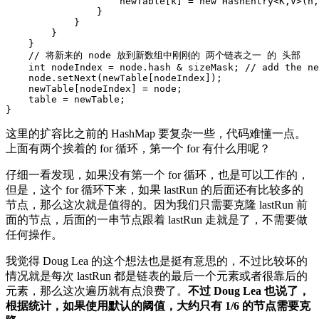
newTable
[
k
]
=
new
HashEntry
<
K
,
V
>
(
h
,
}
}
}
}
//
将新来的
node
放到新数组中刚刚的
两个链表之一
的
头部
int
nodeIndex
=
node
.
hash
&
sizeMask
;
//
add
the
ne
node
.
setNext
(
newTable
[
nodeIndex
]
);
newTable
[
nodeIndex
]
=
node
;
table
=
newTable
;
}
这里的扩容比之前的 HashMap 要复杂一些，代码难懂一点。
上面有两个挨着的 for 循环，第一个 for 有什么用呢？
仔细一看发现，如果没有第一个 for 循环，也是可以工作的，
但是，这个 for 循环下来，如果 lastRun 的后面还有比较多的
节点，那么这次就是值得的。因为我们只需要克隆 lastRun 前
面的节点，后面的一串节点跟着 lastRun 走就是了，不需要做
任何操作。
我觉得 Doug Lea 的这个想法也是挺有意思的，不过比较坏的
情况就是每次 lastRun 都是链表的最后一个元素或者很靠后的
元素，那么这次遍历就有点浪费了。
不过 Doug Lea 也说了，
根据统计，如果使用默认的阈值，大约只有 1/6 的节点需要克