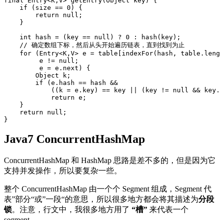
final
Entry
<
K
,
V
>
getEntry
(
Object
key
)
{
if
(
size
==
0
)
{
return
null
;
}
int
hash
=
(
key
==
null
)
?
0
:
hash
(
key
)
;
//
确定数组下标，然后从头开始遍历链表，直到找到为止
for
(
Entry
<
K
,
V
>
e
=
table
[
indexFor
(
hash
,
table
.
leng
e
!=
null
;
e
=
e
.
next
)
{
Object
k
;
if
(
e
.
hash
==
hash
&&
((
k
=
e
.
key
)
==
key
||
(
key
!=
null
&&
key
.
return
e
;
}
return
null
;
}
Java7 ConcurrentHashMap
ConcurrentHashMap 和 HashMap 思路是差不多的，但是因为它
支持并发操作，所以要复杂一些。
整个 ConcurrentHashMap 由一个个 Segment 组成，Segment 代
表”部分“或”一段“的意思，所以很多地方都会将其描述为
分段
锁
。注意，行文中，我很多地方用了
“槽”
来代表一个
segment。