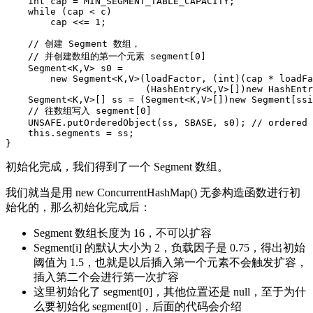
int
cap
=
MIN_SEGMENT_TABLE_CAPACITY
;
while
(
cap
<
c
)
cap
<<=
1
;
//
创建
Segment
数组
，
//
并创建数组的第一个元素
segment
[
0
]
Segment
<
K
,
V
>
s0
=
new
Segment
<
K
,
V
>
(
loadFactor
,
(
int
)(
cap
*
loadFa
(
HashEntry
<
K
,
V
>
[]
)
new
HashEntr
Segment
<
K
,
V
>
[]
ss
=
(
Segment
<
K
,
V
>
[]
)
new
Segment
[
ssi
//
往数组写入
segment
[
0
]
UNSAFE
.
putOrderedObject
(
ss
,
SBASE
,
s0
);
//
ordered
this
.
segments
=
ss
;
}
初始化完成，我们得到了一个 Segment 数组。
我们就当是用 new ConcurrentHashMap() 无参构造函数进行初
始化的，那么初始化完成后：
Segment 数组长度为 16，不可以扩容
Segment[i] 的默认大小为 2，负载因子是 0.75，得出初始
阈值为 1.5，也就是以后插入第一个元素不会触发扩容，
插入第二个会进行第一次扩容
这里初始化了 segment[0]，其他位置还是 null，至于为什
么要初始化 segment[0]，后面的代码会介绍