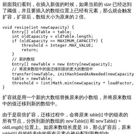
前面我们看到，在插入新值的时候，如果当前的 size 已经达到
了阈值，并且要插入的数组位置上已经有元素，那么就会触发
扩容，扩容后，数组大小为原来的 2 倍。
void
resize
(
int
newCapacity
)
{
Entry
[]
oldTable
=
table
;
int
oldCapacity
=
oldTable
.
length
;
if
(
oldCapacity
==
MAXIMUM_CAPACITY
)
{
threshold
=
Integer
.
MAX_VALUE
;
return
;
}
//
新的数组
Entry
[]
newTable
=
new
Entry
[
newCapacity
]
;
//
将原来数组中的值迁移到新的更大的数组中
transfer
(
newTable
,
initHashSeedAsNeeded
(
newCapacity
table
=
newTable
;
threshold
=
(
int
)
Math
.
min
(
newCapacity
*
loadFactor
,
}
扩容就是用一个新的大数组替换原来的小数组，并将原来数组
中的值迁移到新的数组中。
由于是双倍扩容，迁移过程中，会将原来 table[i] 中的链表的
所有节点，分拆到新的数组的 newTable[i] 和 newTable[i +
oldLength] 位置上。如原来数组长度是 16，那么扩容后，原来
table[0] 处的链表中的所有元素会被分配到新数组中