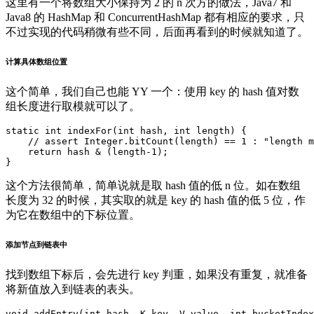
这里有一个将数组大小保持为 2 的 n 次方的做法，Java7 和
Java8 的 HashMap 和 ConcurrentHashMap 都有相应的要求，只
不过实现的代码稍微有些不同，后面再看到的时候就知道了。
计算具体数组位置
这个简单，我们自己也能 YY 一个：使用 key 的 hash 值对数
组长度进行取模就可以了。
static
int
indexFor
(
int
hash
,
int
length
)
{
//
assert
Integer
.
bitCount
(
length
)
==
1
:
"length m
return
hash
&
(
length
-
1
)
;
}
这个方法很简单，简单说就是取 hash 值的低 n 位。如在数组
长度为 32 的时候，其实取的就是 key 的 hash 值的低 5 位，作
为它在数组中的下标位置。
添加节点到链表中
找到数组下标后，会先进行 key 判重，如果没有重复，就准备
将新值放入到链表的表头。
void
addEntry
(
int
hash
,
K
key
,
V
value
,
int
bucketIndex