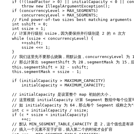
if
(
!
(
loadFactor
>
0
)
||
initialCapacity
<
0
||
con
throw
new
IllegalArgumentException
();
if
(
concurrencyLevel
>
MAX_SEGMENTS
)
concurrencyLevel
=
MAX_SEGMENTS
;
//
Find
power
-
of
-
two
sizes
best
matching
arguments
int
sshift
=
0
;
int
ssize
=
1
;
//
计算并行级别
ssize
，
因为要保持并行级别是
2
的
n
次方
while
(
ssize
<
concurrencyLevel
)
{
++
sshift
;
ssize
<<=
1
;
}
//
我们这里先不要那么烧脑
，
用默认值
，
concurrencyLevel
为
//
那么计算出
segmentShift
为
28
，
segmentMask
为
15
，
this
.
segmentShift
=
32
-
sshift
;
this
.
segmentMask
=
ssize
-
1
;
if
(
initialCapacity
>
MAXIMUM_CAPACITY
)
initialCapacity
=
MAXIMUM_CAPACITY
;
//
initialCapacity
是设置整个
map
初始的大小
，
//
这里根据
initialCapacity
计算
Segment
数组中每个位置
//
如
initialCapacity
为
64
，
那么每个
Segment
或称之为
int
c
=
initialCapacity
/
ssize
;
if
(
c
*
ssize
<
initialCapacity
)
++
c
;
//
默认
MIN_SEGMENT_TABLE_CAPACITY
是
2
，
这个值也是有讲
//
插入一个元素不至于扩容
，
插入第二个的时候才会扩容