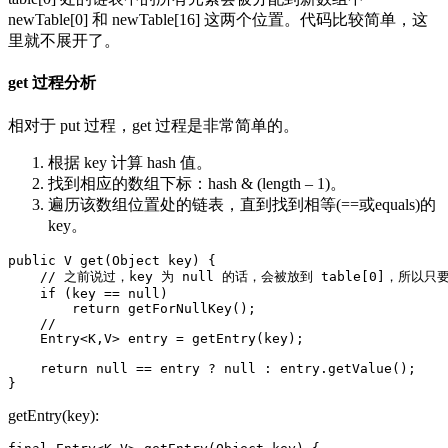
newTable[0] 和 newTable[16] 这两个位置。代码比较简单，这
里就不展开了。
get 过程分析
相对于 put 过程，get 过程是非常简单的。
根据 key 计算 hash 值。
找到相应的数组下标：hash & (length – 1)。
遍历该数组位置处的链表，直到找到相等(==或equals)的
key。
public
V
get
(
Object
key
)
{
//
之前说过，
key
为
null
的话，会被放到
table
[
0
]，所以只
if
(
key
==
null
)
return
getForNullKey
()
;
//
Entry
<
K
,
V
>
entry
=
getEntry
(
key
)
;
return
null
==
entry
?
null
:
entry
.
getValue
()
;
}
getEntry(key):