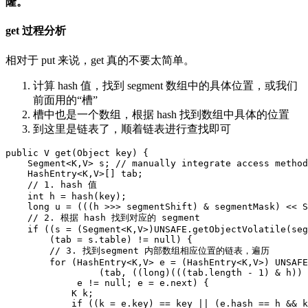
隆。
get 过程分析
相对于 put 来说，get 真的不要太简单。
计算 hash 值，找到 segment 数组中的具体位置，或我们
前面用的“槽”
槽中也是一个数组，根据 hash 找到数组中具体的位置
到这里是链表了，顺着链表进行查找即可
public
V
get
(
Object
key
)
{
Segment
<
K
,
V
>
s
; // manually integrate access method
HashEntry
<
K
,
V
>
[]
tab
;
//
1
.
hash
值
int
h
=
hash
(
key
)
;
long
u
=
(((
h
>>>
segmentShift
)
&
segmentMask
)
<<
S
//
2
.
根据
hash
找到对应的
segment
if
((
s
=
(
Segment
<
K
,
V
>
)
UNSAFE
.
getObjectVolatile
(
seg
(
tab
=
s
.
table
)
!=
null
)
{
//
3
.
找到
segment
内部数组相应位置的链表，遍历
for
(
HashEntry
<
K
,
V
>
e
=
(
HashEntry
<
K
,
V
>
)
UNSAFE
(
tab
,
((
long
)(((
tab
.
length
-
1
)
&
h
))
e
!=
null
; e = e.next) {
K
k
;
if
((
k
=
e
.
key
)
==
key
||
(
e
.
hash
==
h
&&
k