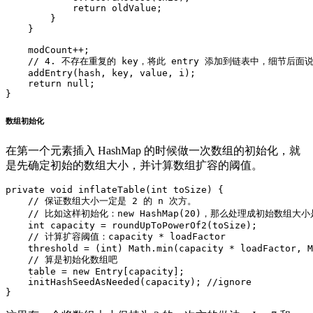
return
oldValue
;
}
}
modCount
++
;
//
4.
不存在重复的
key
，
将此
entry
添加到链表中
，
细节后面
addEntry
(
hash
,
key
,
value
,
i
);
return
null
;
}
数组初始化
在第一个元素插入 HashMap 的时候做一次数组的初始化，就
是先确定初始的数组大小，并计算数组扩容的阈值。
private
void
inflateTable
(
int
toSize
)
{
//
保证数组大小一定是
2
的
n
次方
。
//
比如这样初始化
：
new
HashMap
(
20
)
，
那么处理成初始数组大小
int
capacity
=
roundUpToPowerOf2
(
toSize
);
//
计算扩容阈值
：
capacity
*
loadFactor
threshold
=
(
int
)
Math
.
min
(
capacity
*
loadFactor
,
M
//
算是初始化数组吧
table
=
new
Entry
[
capacity
]
;
initHashSeedAsNeeded
(
capacity
);
//
ignore
}