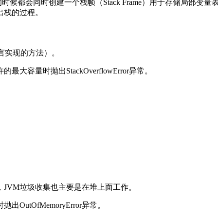
时候都会同时创建一个栈帧（Stack Frame）用于存储局部
出栈的过程。
语言实现的方法）。
量时抛出StackOverflowError异常。
，JVM垃圾收集也主要是在堆上面工作。
tOfMemoryError异常。