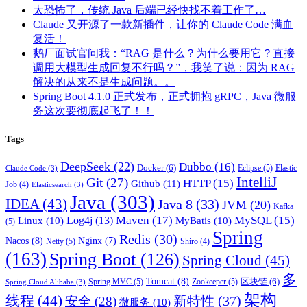
太恐怖了，传统 Java 后端已经快找不着工作了…
Claude 又开源了一款新插件，让你的 Claude Code 满血
复活！
鹅厂面试官问我：“RAG 是什么？为什么要用它？直接
调用大模型生成回复不行吗？”，我笑了说：因为 RAG
解决的从来不是生成问题。。
Spring Boot 4.1.0 正式发布，正式拥抱 gRPC，Java 微服
务这次要彻底起飞了！！
Tags
DeepSeek
(22)
Dubbo
(16)
Docker
(6)
Eclipse
(5)
Elastic
Claude Code
(3)
IntelliJ
Git
(27)
HTTP
(15)
Github
(11)
Job
(4)
Elasticsearch
(3)
Java
(303)
IDEA
(43)
Java 8
(33)
JVM
(20)
Kafka
Maven
(17)
MySQL
(15)
Log4j
(13)
Linux
(10)
MyBatis
(10)
(5)
Spring
Redis
(30)
Nacos
(8)
Nginx
(7)
Netty
(5)
Shiro
(4)
(163)
Spring Boot
(126)
Spring Cloud
(45)
多
Tomcat
(8)
区块链
(6)
Spring MVC
(5)
Zookeeper
(5)
Spring Cloud Alibaba
(3)
架构
线程
(44)
新特性
(37)
安全
(28)
微服务
(10)