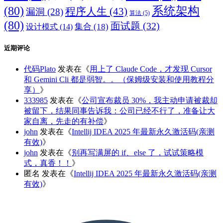
(80)
系统架构
程序人生
(43)
漏洞
(28)
算法
(5)
(80)
面试题
(32)
集合
(18)
设计模式
(14)
近期评论
代码Plato
发表在《
用上了 Claude Code，才发现 Cursor
和 Gemini Cli 都是弱智。。（保姆级安装和使用教程分
享）
》
333985
发表在《
公司宣布裁员 30%，我主动申请被裁却
被留下，结果同事告诉我：公司已经不行了，准备让大
家自离，先走的有补偿
》
john
发表在《
Intellij IDEA 2025 年最新永久激活码(亲测
有效)
》
john
发表在《
别再写满屏的 if、else 了，试试策略模
式，真香！！
》
匿名
发表在《
Intellij IDEA 2025 年最新永久激活码(亲测
有效)
》