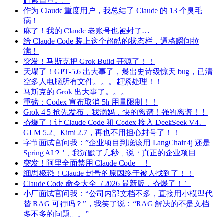
赶紧自查。。
作为 Claude 重度用户，我总结了 Claude 的 13 个臭毛
病！
麻了！我的 Claude 老账号也被封了…
给 Claude Code 装上这个超酷的状态栏，逼格瞬间拉
满！
突发！马斯克把 Grok Build 开源了！！
天塌了！GPT-5.6 出大事了，爆出史诗级惊天 bug，已清
空多人电脑所有文件。。。赶紧处理！！
马斯克的 Grok 出大事了。。。
重磅：Codex 宣布取消 5h 用量限制！！
Grok 4.5 抢先发布，我滴妈，快的离谱！强的离谱！！
夯爆了！让 Claude Code 和 Codex 接入 DeekSeek V4、
GLM 5.2、Kimi 2.7，再也不用担心封号了！！
字节面试官问我：”企业项目到底该用 LangChain4j 还是
Spring AI？”，我沉默了几秒，说：真正的企业项目…
突发！阿里全面禁用 Claude Code！！
细思极恐！Claude 封号的原因终于被人找到了！！
Claude Code 命令大全（2026 最新版，夯爆了！）
小厂面试官问我：“公司内部文档不多，直接用小模型代
替 RAG 可行吗？”，我笑了说：“RAG 解决的不是文档
多不多的问题。。”