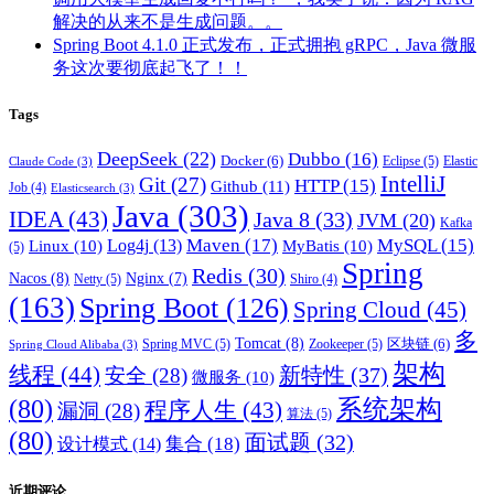
解决的从来不是生成问题。。
Spring Boot 4.1.0 正式发布，正式拥抱 gRPC，Java 微服
务这次要彻底起飞了！！
Tags
DeepSeek
(22)
Dubbo
(16)
Docker
(6)
Eclipse
(5)
Elastic
Claude Code
(3)
IntelliJ
Git
(27)
HTTP
(15)
Github
(11)
Job
(4)
Elasticsearch
(3)
Java
(303)
IDEA
(43)
Java 8
(33)
JVM
(20)
Kafka
Maven
(17)
MySQL
(15)
Log4j
(13)
Linux
(10)
MyBatis
(10)
(5)
Spring
Redis
(30)
Nacos
(8)
Nginx
(7)
Netty
(5)
Shiro
(4)
(163)
Spring Boot
(126)
Spring Cloud
(45)
多
Tomcat
(8)
区块链
(6)
Spring MVC
(5)
Zookeeper
(5)
Spring Cloud Alibaba
(3)
架构
线程
(44)
新特性
(37)
安全
(28)
微服务
(10)
(80)
系统架构
程序人生
(43)
漏洞
(28)
算法
(5)
(80)
面试题
(32)
集合
(18)
设计模式
(14)
近期评论