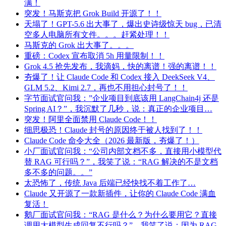
满！
突发！马斯克把 Grok Build 开源了！！
天塌了！GPT-5.6 出大事了，爆出史诗级惊天 bug，已清
空多人电脑所有文件。。。赶紧处理！！
马斯克的 Grok 出大事了。。。
重磅：Codex 宣布取消 5h 用量限制！！
Grok 4.5 抢先发布，我滴妈，快的离谱！强的离谱！！
夯爆了！让 Claude Code 和 Codex 接入 DeekSeek V4、
GLM 5.2、Kimi 2.7，再也不用担心封号了！！
字节面试官问我：”企业项目到底该用 LangChain4j 还是
Spring AI？”，我沉默了几秒，说：真正的企业项目…
突发！阿里全面禁用 Claude Code！！
细思极恐！Claude 封号的原因终于被人找到了！！
Claude Code 命令大全（2026 最新版，夯爆了！）
小厂面试官问我：“公司内部文档不多，直接用小模型代
替 RAG 可行吗？”，我笑了说：“RAG 解决的不是文档
多不多的问题。。”
太恐怖了，传统 Java 后端已经快找不着工作了…
Claude 又开源了一款新插件，让你的 Claude Code 满血
复活！
鹅厂面试官问我：“RAG 是什么？为什么要用它？直接
调用大模型生成回复不行吗？”，我笑了说：因为 RAG