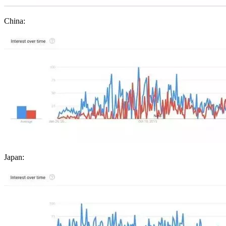
China:
Japan: