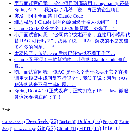
字节面试官问我：”企业项目到底该用 LangChain4j 还是
Spring AI？”，我沉默了几秒，说：真正的企业项目…
突发！阿里全面禁用 Claude Code！！
细思极恐！Claude 封号的原因终于被人找到了！！
Claude Code 命令大全（2026 最新版，夯爆了！）
小厂面试官问我：“公司内部文档不多，直接用小模型代
替 RAG 可行吗？”，我笑了说：“RAG 解决的不是文档
多不多的问题。。”
太恐怖了，传统 Java 后端已经快找不着工作了…
Claude 又开源了一款新插件，让你的 Claude Code 满血
复活！
鹅厂面试官问我：“RAG 是什么？为什么要用它？直接
调用大模型生成回复不行吗？”，我笑了说：因为 RAG
解决的从来不是生成问题。。
Spring Boot 4.1.0 正式发布，正式拥抱 gRPC，Java 微服
务这次要彻底起飞了！！
Tags
DeepSeek
(22)
Dubbo
(16)
Docker
(6)
Eclipse
(5)
Elastic
Claude Code
(3)
IntelliJ
Git
(27)
HTTP
(15)
Github
(11)
Job
(4)
Elasticsearch
(3)