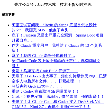
关注公众号：Java技术栈，技术干货及时推送。
最近更新
阿里面试官问我：“Redis 的 String 底层是怎么设计
的？”，我画完 SDS，他点了点头……
疯了！Fastjson 又爆出严重安全漏洞，Spring Boot 项目
赶紧自查。。
作为 Claude 重度用户，我总结了 Claude 的 13 个臭毛
病！
麻了！我的 Claude 老账号也被封了…
给 Claude Code 装上这个超酷的状态栏，逼格瞬间拉
满！
突发！马斯克把 Grok Build 开源了！！
天塌了！GPT-5.6 出大事了，爆出史诗级惊天 bug，已清
空多人电脑所有文件。。。赶紧处理！！
马斯克的 Grok 出大事了。。。
重磅：Codex 宣布取消 5h 用量限制！！
Grok 4.5 抢先发布，我滴妈，快的离谱！强的离谱！！
夯爆了！让 Claude Code 和 Codex 接入 DeekSeek V4、
GLM 5.2、Kimi 2.7，再也不用担心封号了！！