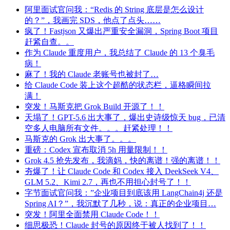
阿里面试官问我：“Redis 的 String 底层是怎么设计
的？”，我画完 SDS，他点了点头……
疯了！Fastjson 又爆出严重安全漏洞，Spring Boot 项目
赶紧自查。。
作为 Claude 重度用户，我总结了 Claude 的 13 个臭毛
病！
麻了！我的 Claude 老账号也被封了…
给 Claude Code 装上这个超酷的状态栏，逼格瞬间拉
满！
突发！马斯克把 Grok Build 开源了！！
天塌了！GPT-5.6 出大事了，爆出史诗级惊天 bug，已清
空多人电脑所有文件。。。赶紧处理！！
马斯克的 Grok 出大事了。。。
重磅：Codex 宣布取消 5h 用量限制！！
Grok 4.5 抢先发布，我滴妈，快的离谱！强的离谱！！
夯爆了！让 Claude Code 和 Codex 接入 DeekSeek V4、
GLM 5.2、Kimi 2.7，再也不用担心封号了！！
字节面试官问我：”企业项目到底该用 LangChain4j 还是
Spring AI？”，我沉默了几秒，说：真正的企业项目…
突发！阿里全面禁用 Claude Code！！
细思极恐！Claude 封号的原因终于被人找到了！！