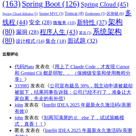
(163)
Spring Boot
(126)
Spring Cloud
(45)
多
Tomcat
(8)
区块链
(6)
Spring MVC
(5)
Zookeeper
(5)
Spring Cloud Alibaba
(3)
架构
线程
(44)
新特性
(37)
安全
(28)
微服务
(10)
(80)
系统架构
程序人生
(43)
漏洞
(28)
算法
(5)
(80)
面试题
(32)
集合
(18)
设计模式
(14)
近期评论
代码Plato
发表在《
用上了 Claude Code，才发现 Cursor
和 Gemini Cli 都是弱智。。（保姆级安装和使用教程分
享）
》
333985
发表在《
公司宣布裁员 30%，我主动申请被裁却
被留下，结果同事告诉我：公司已经不行了，准备让大
家自离，先走的有补偿
》
john
发表在《
Intellij IDEA 2025 年最新永久激活码(亲测
有效)
》
john
发表在《
别再写满屏的 if、else 了，试试策略模
式，真香！！
》
匿名
发表在《
Intellij IDEA 2025 年最新永久激活码(亲测