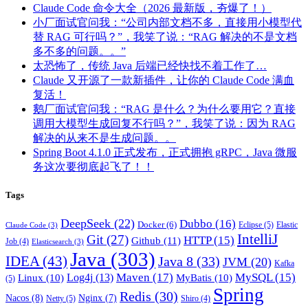
Claude Code 命令大全（2026 最新版，夯爆了！）
小厂面试官问我：“公司内部文档不多，直接用小模型代
替 RAG 可行吗？”，我笑了说：“RAG 解决的不是文档
多不多的问题。。”
太恐怖了，传统 Java 后端已经快找不着工作了…
Claude 又开源了一款新插件，让你的 Claude Code 满血
复活！
鹅厂面试官问我：“RAG 是什么？为什么要用它？直接
调用大模型生成回复不行吗？”，我笑了说：因为 RAG
解决的从来不是生成问题。。
Spring Boot 4.1.0 正式发布，正式拥抱 gRPC，Java 微服
务这次要彻底起飞了！！
Tags
DeepSeek
(22)
Dubbo
(16)
Docker
(6)
Eclipse
(5)
Elastic
Claude Code
(3)
IntelliJ
Git
(27)
HTTP
(15)
Github
(11)
Job
(4)
Elasticsearch
(3)
Java
(303)
IDEA
(43)
Java 8
(33)
JVM
(20)
Kafka
Maven
(17)
MySQL
(15)
Log4j
(13)
Linux
(10)
MyBatis
(10)
(5)
Spring
Redis
(30)
Nacos
(8)
Nginx
(7)
Netty
(5)
Shiro
(4)