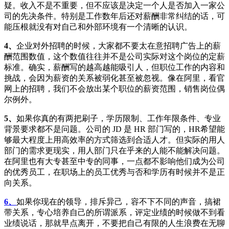
疑。收入不是不重要，但不应该是决定一个人是否加入一家公
司的先决条件。特别是工作数年后还对薪酬非常纠结的话，可
能压根就没有对自己和外部环境有一个清晰的认识。
4、
企业对外招聘的时候，大家都不要太在意招聘广告上的薪
酬范围数值，这个数值往往并不是公司实际对这个岗位的定薪
标准。确实，薪酬写的越高越能吸引人，但职位工作的内容和
挑战，会因为薪资的关系被弱化甚至被忽视。像在阿里，看官
网上的招聘，我们不会放出某个职位的薪资范围，销售岗位偶
尔例外。
5、
如果你真的有两把刷子，学历限制、工作年限条件、专业
背景要求都不是问题。公司的 JD 是 HR 部门写的，HR希望能
够最大程度上用高效率的方式筛选到合适人才。但实际的用人
部门的需求更现实，用人部门只在乎来的人能不能解决问题。
在阿里也有大专甚至中专的同事，一点都不影响他们成为公司
的优秀员工，在职场上的员工优秀与否和学历有时候并不是正
向关系。
6、
如果你现在的领导，排斥异己，容不下不同的声音，搞裙
带关系，专心培养自己的所谓派系，评定业绩的时候做不到看
业绩说话，那就早点离开，不要把自己有限的人生浪费在无聊