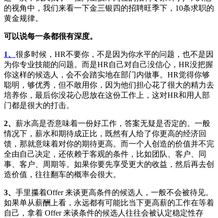
的视角中，我们来看一下金三银四的招聘旺季下，10条求职的
黄金规律。
可以说每一条都很有深度。
1、
很多时候，HR不要你，不是因为你水平的问题，也不是因
为你专业技能的问题。而是HR自己对自己没信心，HR没把握
你这样的候选人，会不会踏实地在部门内做事。HR觉得你够
聪明，够优秀，但不敢用你，因为他们担心花了很大的精力去
培养你，最后你没花心思放在这份工作上，这对HR和用人部
门都是很大的打击。
2、
薪水高是否意味着一份好工作，答案无疑是否定的。一般
情况下，薪水和期待成正比，既然有人给了你更高的经济回
馈，那就意味着对你的期待更高。而一个人创造的价值并不完
全由自己决定，还依赖于客观的条件，比如团队、客户、同
事、客户、周期等。如果你要先享受更大的收益，然后再去创
造价值，往往翻车的概率会很大。
3、
手里攥着Offer 来谈更高条件的候选人，一般不会被待见。
如果单从薪酬上看，永远都有可能比当下更高薪的工作在等着
自己，拿着 Offer 来谈条件的候选人往往会被认定稳定性存