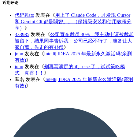
近期评论
代码Plato
发表在《
用上了 Claude Code，才发现 Cursor
和 Gemini Cli 都是弱智。。（保姆级安装和使用教程分
享）
》
333985
发表在《
公司宣布裁员 30%，我主动申请被裁却
被留下，结果同事告诉我：公司已经不行了，准备让大
家自离，先走的有补偿
》
john
发表在《
Intellij IDEA 2025 年最新永久激活码(亲测
有效)
》
john
发表在《
别再写满屏的 if、else 了，试试策略模
式，真香！！
》
匿名
发表在《
Intellij IDEA 2025 年最新永久激活码(亲测
有效)
》