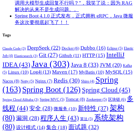
调用大模型生成回复不行吗？”，我笑了说：因为 RAG
解决的从来不是生成问题。。
Spring Boot 4.1.0 正式发布，正式拥抱 gRPC，Java 微服
务这次要彻底起飞了！！
Tags
DeepSeek
(22)
Dubbo
(16)
Docker
(6)
Eclipse
(5)
Elastic
Claude Code
(3)
IntelliJ
Git
(27)
HTTP
(15)
Github
(11)
Job
(4)
Elasticsearch
(3)
Java
(303)
IDEA
(43)
Java 8
(33)
JVM
(20)
Kafka
Maven
(17)
MySQL
(15)
Log4j
(13)
Linux
(10)
MyBatis
(10)
(5)
Spring
Redis
(30)
Nacos
(8)
Nginx
(7)
Netty
(5)
Shiro
(4)
(163)
Spring Boot
(126)
Spring Cloud
(45)
多
Tomcat
(8)
区块链
(6)
Spring MVC
(5)
Zookeeper
(5)
Spring Cloud Alibaba
(3)
架构
线程
(44)
新特性
(37)
安全
(28)
微服务
(10)
(80)
系统架构
程序人生
(43)
漏洞
(28)
算法
(5)
(80)
面试题
(32)
集合
(18)
设计模式
(14)