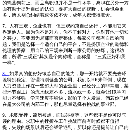
的蝇营狗苟上。而且离职也并不是一件坏事，离职在另外一方
面有助于提升自己的认知，要扩大自己的视野，机会也会更
多，所以别总纠结着或依依不舍，成年人都懂得取舍。
7、
人有三观，企业也有。但三观约束自己还行，不能用它来
界定他人。因为你不是对方，你不了解对方，你对其他一切知
之甚少。不要因为局部而否定整体，每家公司都有自己的问
题，我们是选择一个适合自己的平台，不是扮演企业的道德和
伦理的警察，用自己的三观来判断一家公司的好坏，这很幼
稚，所谓“三观正”其实是个简称啦，全称是：“三观正好和我
一样”。
8、
如果真的想好好锻炼自己的能力，那一开始就不要先去环
境特别稳定、管理特别健全的公司。我们以HR来举例，现在
人力资源工作在一些超大型的企业里，已经分工的非常细，某
些环节跟工厂的流水线差不多，流水线一多，就会让HR学习
能力不够强，学习速度不够快，影响了个人发展。倘若你已经
在超大公司的内部工作，那也尽量选择有挑战的事业部。
9、
求职受挫，简历被虐，面试碰壁等，这些都不是你可以气
馁的理由。求职中的挫折在工作挑战面前有时候都不值得一
提，失败的场景以后还会经常遇到，所以你还是提前让自己内