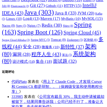
Docker
(6)
Eclipse
(5)
Elastic
Claude Code
(3)
IntelliJ
Git
(27)
HTTP
(15)
Github
(11)
Job
(4)
Elasticsearch
(3)
Java
(303)
IDEA
(43)
Java 8
(33)
JVM
(20)
Kafka
Maven
(17)
MySQL
(15)
Log4j
(13)
Linux
(10)
MyBatis
(10)
(5)
Spring
Redis
(30)
Nacos
(8)
Nginx
(7)
Netty
(5)
Shiro
(4)
(163)
Spring Boot
(126)
Spring Cloud
(45)
多
Tomcat
(8)
区块链
(6)
Spring MVC
(5)
Zookeeper
(5)
Spring Cloud Alibaba
(3)
架构
线程
(44)
新特性
(37)
安全
(28)
微服务
(10)
(80)
系统架构
程序人生
(43)
漏洞
(28)
算法
(5)
(80)
面试题
(32)
集合
(18)
设计模式
(14)
近期评论
代码Plato
发表在《
用上了 Claude Code，才发现 Cursor
和 Gemini Cli 都是弱智。。（保姆级安装和使用教程分
享）
》
333985
发表在《
公司宣布裁员 30%，我主动申请被裁却
被留下，结果同事告诉我：公司已经不行了，准备让大
家自离，先走的有补偿
》