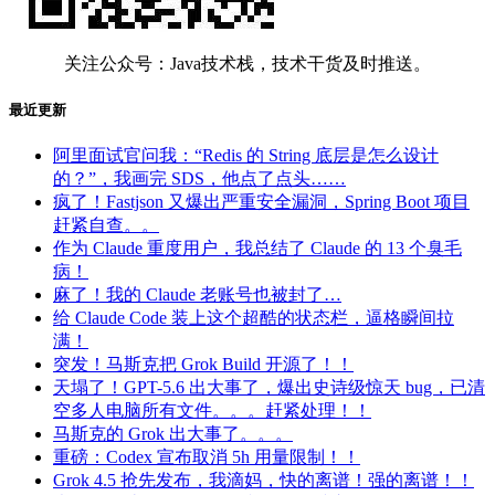
关注公众号：Java技术栈，技术干货及时推送。
最近更新
阿里面试官问我：“Redis 的 String 底层是怎么设计
的？”，我画完 SDS，他点了点头……
疯了！Fastjson 又爆出严重安全漏洞，Spring Boot 项目
赶紧自查。。
作为 Claude 重度用户，我总结了 Claude 的 13 个臭毛
病！
麻了！我的 Claude 老账号也被封了…
给 Claude Code 装上这个超酷的状态栏，逼格瞬间拉
满！
突发！马斯克把 Grok Build 开源了！！
天塌了！GPT-5.6 出大事了，爆出史诗级惊天 bug，已清
空多人电脑所有文件。。。赶紧处理！！
马斯克的 Grok 出大事了。。。
重磅：Codex 宣布取消 5h 用量限制！！
Grok 4.5 抢先发布，我滴妈，快的离谱！强的离谱！！