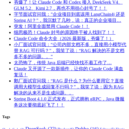
夯爆了！让 Claude Code 和 Codex 接入 DeekSeek V4、
GLM 5.2、Kimi 2.7，再也不用担心封号了！！
字节面试官问我：”企业项目到底该用 LangChain4j 还是
Spring AI？”，我沉默了几秒，说：真正的企业项目…
突发！阿里全面禁用 Claude Code！！
细思极恐！Claude 封号的原因终于被人找到了！！
Claude Code 命令大全（2026 最新版，夯爆了！）
小厂面试官问我：“公司内部文档不多，直接用小模型代
替 RAG 可行吗？”，我笑了说：“RAG 解决的不是文档
多不多的问题。。”
太恐怖了，传统 Java 后端已经快找不着工作了…
Claude 又开源了一款新插件，让你的 Claude Code 满血
复活！
鹅厂面试官问我：“RAG 是什么？为什么要用它？直接
调用大模型生成回复不行吗？”，我笑了说：因为 RAG
解决的从来不是生成问题。。
Spring Boot 4.1.0 正式发布，正式拥抱 gRPC，Java 微服
务这次要彻底起飞了！！
Tags
DeepSeek
(22)
Dubbo
(16)