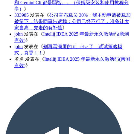
和 Gemini Cli 都是弱智。。（保姆级安装和使用教程分
享）
》
333985
发表在《
公司宣布裁员 30%，我主动申请被裁却
被留下，结果同事告诉我：公司已经不行了，准备让大
家自离，先走的有补偿
》
john
发表在《
Intellij IDEA 2025 年最新永久激活码(亲测
有效)
》
john
发表在《
别再写满屏的 if、else 了，试试策略模
式，真香！！
》
匿名
发表在《
Intellij IDEA 2025 年最新永久激活码(亲测
有效)
》