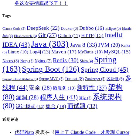
务这次要彻底起飞了！！
Tags
DeepSeek
(22)
Dubbo
(16)
Docker
(6)
Eclipse
(5)
Elastic
Claude Code
(3)
IntelliJ
Git
(27)
HTTP
(15)
Github
(11)
Job
(4)
Elasticsearch
(3)
Java
(303)
IDEA
(43)
Java 8
(33)
JVM
(20)
Kafka
Maven
(17)
MySQL
(15)
Log4j
(13)
Linux
(10)
MyBatis
(10)
(5)
Spring
Redis
(30)
Nacos
(8)
Nginx
(7)
Netty
(5)
Shiro
(4)
(163)
Spring Boot
(126)
Spring Cloud
(45)
多
Tomcat
(8)
区块链
(6)
Spring MVC
(5)
Zookeeper
(5)
Spring Cloud Alibaba
(3)
架构
线程
(44)
新特性
(37)
安全
(28)
微服务
(10)
(80)
系统架构
程序人生
(43)
漏洞
(28)
算法
(5)
(80)
面试题
(32)
集合
(18)
设计模式
(14)
近期评论
代码Plato
发表在《
用上了 Claude Code，才发现 Cursor