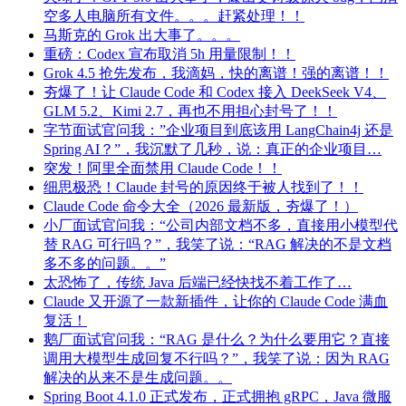
空多人电脑所有文件。。。赶紧处理！！
马斯克的 Grok 出大事了。。。
重磅：Codex 宣布取消 5h 用量限制！！
Grok 4.5 抢先发布，我滴妈，快的离谱！强的离谱！！
夯爆了！让 Claude Code 和 Codex 接入 DeekSeek V4、
GLM 5.2、Kimi 2.7，再也不用担心封号了！！
字节面试官问我：”企业项目到底该用 LangChain4j 还是
Spring AI？”，我沉默了几秒，说：真正的企业项目…
突发！阿里全面禁用 Claude Code！！
细思极恐！Claude 封号的原因终于被人找到了！！
Claude Code 命令大全（2026 最新版，夯爆了！）
小厂面试官问我：“公司内部文档不多，直接用小模型代
替 RAG 可行吗？”，我笑了说：“RAG 解决的不是文档
多不多的问题。。”
太恐怖了，传统 Java 后端已经快找不着工作了…
Claude 又开源了一款新插件，让你的 Claude Code 满血
复活！
鹅厂面试官问我：“RAG 是什么？为什么要用它？直接
调用大模型生成回复不行吗？”，我笑了说：因为 RAG
解决的从来不是生成问题。。
Spring Boot 4.1.0 正式发布，正式拥抱 gRPC，Java 微服