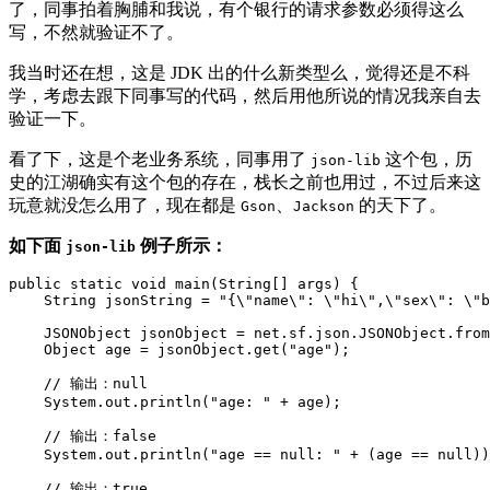
了，同事拍着胸脯和我说，有个银行的请求参数必须得这么
写，不然就验证不了。
我当时还在想，这是 JDK 出的什么新类型么，觉得还是不科
学，考虑去跟下同事写的代码，然后用他所说的情况我亲自去
验证一下。
看了下，这是个老业务系统，同事用了
这个包，历
json-lib
史的江湖确实有这个包的存在，栈长之前也用过，不过后来这
玩意就没怎么用了，现在都是
、
的天下了。
Gson
Jackson
如下面
例子所示：
json-lib
public static void main(String[] args) {

    String jsonString = "{\"name\": \"hi\",\"sex\": \"b
    JSONObject jsonObject = net.sf.json.JSONObject.from
    Object age = jsonObject.get("age");

    // 输出：null

    System.out.println("age: " + age);

    // 输出：false

    System.out.println("age == null: " + (age == null))
    // 输出：true
