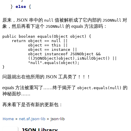
原来，JSON 串中的
值被解析成了它内部的
对
null
JSONNull
象，然后再看下这个
的 equals 方法源码：
JSONNull
public boolean equals(Object object) {

    return object == null || 

           object == this || 

           object == instance || 

           object instanceof JSONObject &&

           ((JSONObject)object).isNullObject() ||

           "null".equals(object);

问题就出在他所用的 JSON 工具类了！！！
equals 方法被重写了……终于揭开了
的
object.equals(null)
神秘面纱……
再来看下是否有新的更新包：