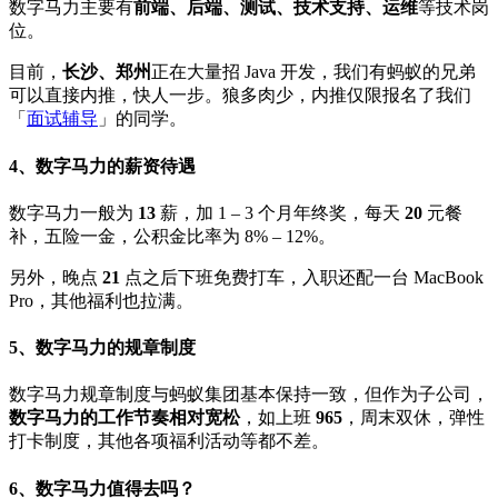
数字马力主要有
前端、后端、测试、技术支持、运维
等技术岗
位。
目前，
长沙、郑州
正在大量招 Java 开发，我们有蚂蚁的兄弟
可以直接内推，快人一步。狼多肉少，内推仅限报名了我们
「
面试辅导
」的同学。
4、数字马力的薪资待遇
数字马力一般为
13
薪，加 1 – 3 个月年终奖，每天
20
元餐
补，五险一金，公积金比率为 8% – 12%。
另外，晚点
21
点之后下班免费打车，入职还配一台 MacBook
Pro，其他福利也拉满。
5、数字马力的规章制度
数字马力规章制度与蚂蚁集团基本保持一致，但作为子公司，
数字马力的工作节奏相对宽松
，如上班
965
，周末双休，弹性
打卡制度，其他各项福利活动等都不差。
6、数字马力值得去吗？