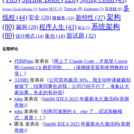
多
Tomcat
(8)
区块链
(6)
Spring MVC
(5)
Zookeeper
(5)
Spring Cloud Alibaba
(3)
架构
线程
(44)
新特性
(37)
安全
(28)
微服务
(10)
(80)
系统架构
程序人生
(43)
漏洞
(28)
算法
(5)
(80)
面试题
(32)
集合
(18)
设计模式
(14)
近期评论
代码Plato
发表在《
用上了 Claude Code，才发现 Cursor
和 Gemini Cli 都是弱智。。（保姆级安装和使用教程分
享）
》
333985
发表在《
公司宣布裁员 30%，我主动申请被裁却
被留下，结果同事告诉我：公司已经不行了，准备让大
家自离，先走的有补偿
》
john
发表在《
Intellij IDEA 2025 年最新永久激活码(亲测
有效)
》
john
发表在《
别再写满屏的 if、else 了，试试策略模
式，真香！！
》
匿名
发表在《
Intellij IDEA 2025 年最新永久激活码(亲测
有效)
》