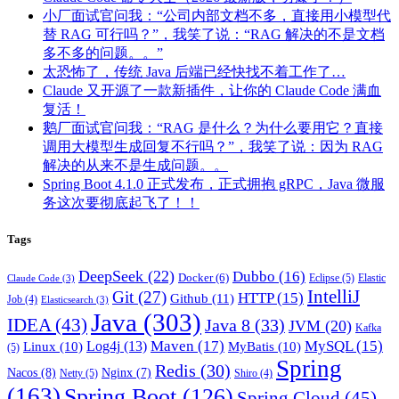
小厂面试官问我：“公司内部文档不多，直接用小模型代
替 RAG 可行吗？”，我笑了说：“RAG 解决的不是文档
多不多的问题。。”
太恐怖了，传统 Java 后端已经快找不着工作了…
Claude 又开源了一款新插件，让你的 Claude Code 满血
复活！
鹅厂面试官问我：“RAG 是什么？为什么要用它？直接
调用大模型生成回复不行吗？”，我笑了说：因为 RAG
解决的从来不是生成问题。。
Spring Boot 4.1.0 正式发布，正式拥抱 gRPC，Java 微服
务这次要彻底起飞了！！
Tags
DeepSeek
(22)
Dubbo
(16)
Docker
(6)
Eclipse
(5)
Elastic
Claude Code
(3)
IntelliJ
Git
(27)
HTTP
(15)
Github
(11)
Job
(4)
Elasticsearch
(3)
Java
(303)
IDEA
(43)
Java 8
(33)
JVM
(20)
Kafka
Maven
(17)
MySQL
(15)
Log4j
(13)
Linux
(10)
MyBatis
(10)
(5)
Spring
Redis
(30)
Nacos
(8)
Nginx
(7)
Netty
(5)
Shiro
(4)
(163)
Spring Boot
(126)
Spring Cloud
(45)